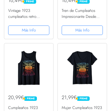
16,49€
16,49€
PRIME
PRIME
PRIME
PRIME
Vintage 1923
Tren de Cumpleaños
cumpleaños retro
Impresionante Desde
guitarra 99 cumpleaños
1923 Camiseta
fiesta Camiseta
Más Info
Más Info
20,99€
21,99€
PRIME
PRIME
PRIME
PRIME
Cumpleaños 1923
Mujer Cumpleaños 1923