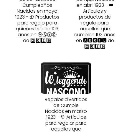
Cumpleaños
en abril 1923 - 👑
Nacidos en mayo
Artículos y
1923 - 🎁 Productos
productos de
para regalo para
regalo para
quienes hacen 103
aquellos que
años en ⓂⒶⓎⓄ
cumplen 103 años
de 2️⃣0️⃣2️⃣6️⃣
en 🅰🅱🆁🅸🅻 de
2️⃣0️⃣2️⃣6️⃣
Regalos divertidos
de Cumple
Nacidos en marzo
1923 - 🎊 Artículos
para regalar para
aquellos que