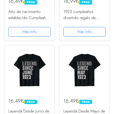
16,49€
18,99€
PRIME
PRIME
PRIME
PRIME
Año de nacimiento
1923 cumpleaños
establecido Cumpleaños
divertido regalo de
1923 Camiseta
cumpleaños Camiseta
Más Info
Más Info
16,49€
16,49€
PRIME
PRIME
PRIME
PRIME
Leyenda Desde Junio de
Leyenda Desde Mayo de