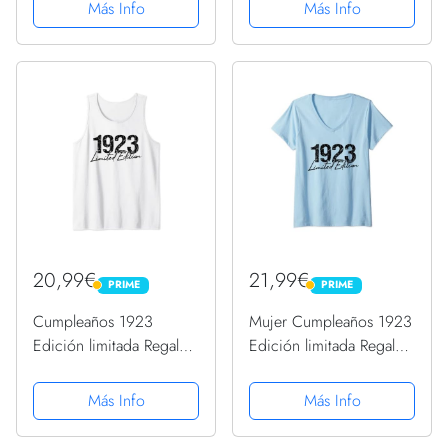
Camiseta Manga Raglan
Magnificence 1923
Más Info
Más Info
Camiseta
20,99€
21,99€
PRIME
PRIME
PRIME
PRIME
Cumpleaños 1923
Mujer Cumpleaños 1923
Edición limitada Regalo
Edición limitada Regalo
Usado Grunge Vintage
Usado Grunge Vintage
Camiseta sin Mangas
Camiseta Cuello V
Más Info
Más Info