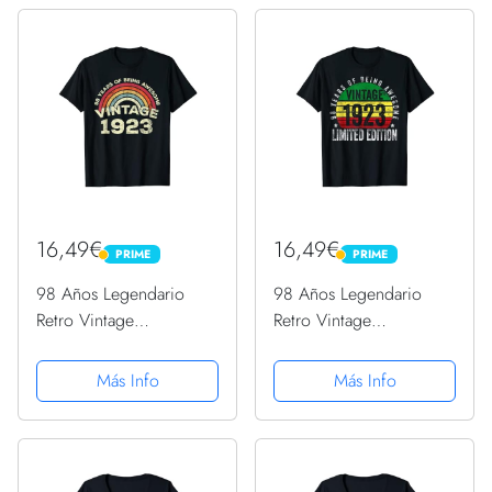
16,49€
16,49€
PRIME
PRIME
PRIME
PRIME
98 Años Legendario
98 Años Legendario
Retro Vintage
Retro Vintage
Impresionante
Impresionante
Cumpleaños 1923
Cumpleaños 1923
Más Info
Más Info
Camiseta
Camiseta