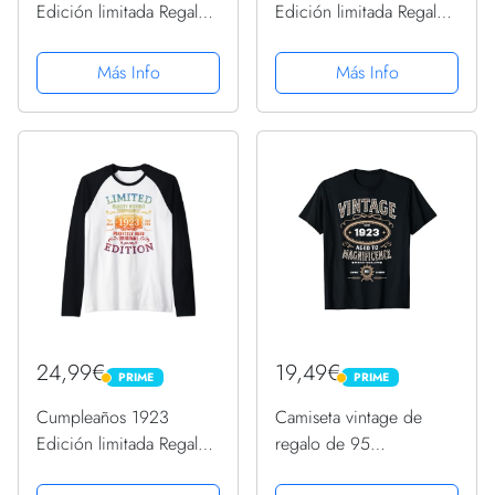
Edición limitada Regalo
Edición limitada Regalo
Usado Grunge Vintage
Usado Grunge Vintage
Camiseta sin Mangas
Camiseta Cuello V
Más Info
Más Info
24,99€
19,49€
PRIME
PRIME
PRIME
PRIME
Cumpleaños 1923
Camiseta vintage de
Edición limitada Regalo
regalo de 95
Usado Grunge Vintage
cumpleaños de Aged To