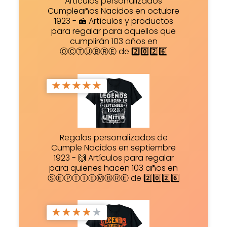
Artículos personalizados
Cumpleaños Nacidos en octubre
1923 - 🍰 Artículos y productos
para regalar para aquellos que
cumplirán 103 años en
ⓄⒸⓉⓊⒷⓇⒺ de 2️⃣0️⃣2️⃣6️⃣
★
★
★
★
★
Regalos personalizados de
Cumple Nacidos en septiembre
1923 - 🙌 Artículos para regalar
para quienes hacen 103 años en
ⓈⒺⓅⓉⒾⒺⓂⒷⓇⒺ de 2️⃣0️⃣2️⃣6️⃣
★
★
★
★
★