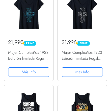
21,99€
21,99€
PRIME
PRIME
PRIME
PRIME
Mujer Cumpleaños 1923
Mujer Cumpleaños 1923
Edición limitada Regalo
Edición limitada Regalo
Usado Gaming Vintage
Usado Gaming Vintage
Camiseta Cuello V
Camiseta Cuello V
Más Info
Más Info