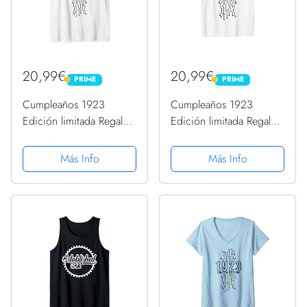
20,99€
20,99€
PRIME
PRIME
PRIME
PRIME
Cumpleaños 1923
Cumpleaños 1923
Edición limitada Regalo
Edición limitada Regalo
Usado Gaming Vintage
Usado Gaming Vintage
Camiseta sin Mangas
Camiseta
Más Info
Más Info