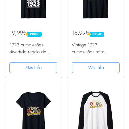
19,99€
16,99€
PRIME
PRIME
PRIME
PRIME
1923 cumpleaños
Vintage 1923
divertido regalo de
cumpleaños retro
cumpleaños Camiseta sin
guitarra 99 cumpleaños
Mangas
fiesta Camiseta sin
Más Info
Más Info
Mangas