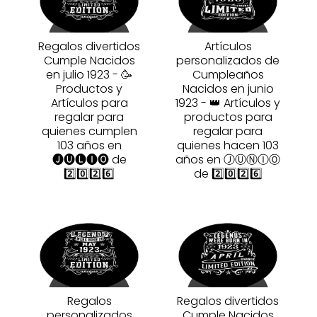
Regalos divertidos
Artículos
Cumple Nacidos
personalizados de
en julio 1923 - 🥳
Cumpleaños
Productos y
Nacidos en junio
Artículos para
1923 - 👑 Artículos y
regalar para
productos para
quienes cumplen
regalar para
103 años en
quienes hacen 103
🅙🅤🅛🅘🅞 de
años en ⒿⓊⓃⒾⓄ
2️⃣0️⃣2️⃣6️⃣
de 2️⃣0️⃣2️⃣6️⃣
Regalos
Regalos divertidos
personalizados
Cumple Nacidos