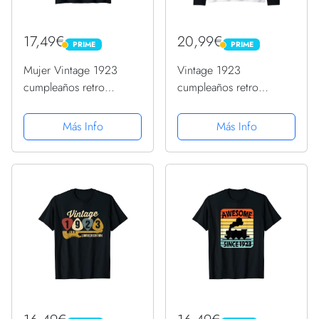
17,49€
20,99€
PRIME
PRIME
PRIME
PRIME
Mujer Vintage 1923
Vintage 1923
cumpleaños retro
cumpleaños retro
guitarra 99 cumpleaños
guitarra 99 cumpleaños
fiesta Camiseta Cuello V
fiesta Camiseta Manga
Más Info
Más Info
Raglan