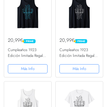
20,99€
20,99€
PRIME
PRIME
PRIME
PRIME
Cumpleaños 1923
Cumpleaños 1923
Edición limitada Regalo
Edición limitada Regalo
Usado Gaming Vintage
Usado Gaming Vintage
Camiseta sin Mangas
Camiseta sin Mangas
Más Info
Más Info