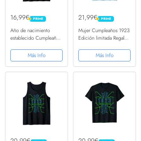
16,99€
21,99€
PRIME
PRIME
PRIME
PRIME
Año de nacimiento
Mujer Cumpleaños 1923
establecido Cumpleaños
Edición limitada Regalo
1923 Camiseta sin
Usado Gaming Vintage
Mangas
Camiseta Cuello V
Más Info
Más Info
20,99€
20,99€