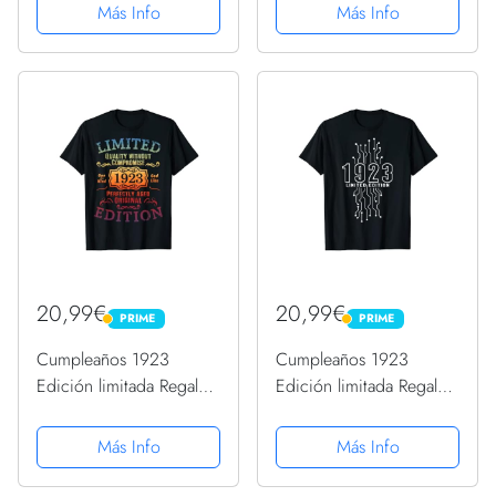
Camiseta
99 años Camiseta
Más Info
Más Info
20,99€
20,99€
PRIME
PRIME
PRIME
PRIME
Cumpleaños 1923
Cumpleaños 1923
Edición limitada Regalo
Edición limitada Regalo
Usado Grunge Vintage
Usado Gaming Vintage
Camiseta
Camiseta
Más Info
Más Info