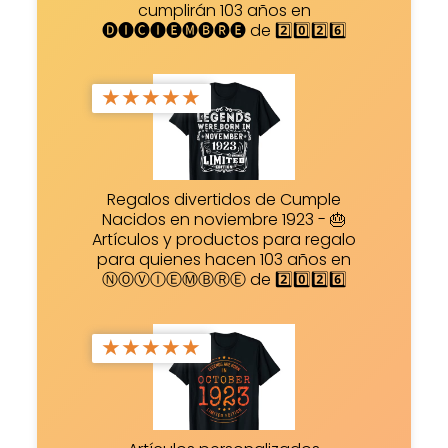
cumplirán 103 años en
🅓🅘🅒🅘🅔🅜🅑🅡🅔 de 2️⃣0️⃣2️⃣6️⃣
★
★
★
★
★
Regalos divertidos de Cumple
Nacidos en noviembre 1923 - 🎂
Artículos y productos para regalo
para quienes hacen 103 años en
ⓃⓄⓋⒾⒺⓂⒷⓇⒺ de 2️⃣0️⃣2️⃣6️⃣
★
★
★
★
★