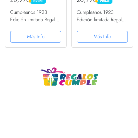
PRIME
PRIME
PRIME
PRIME
Cumpleaños 1923
Cumpleaños 1923
Edición limitada Regalo
Edición limitada Regalo
Usado Gaming Vintage
Usado Gaming Vintage
Camiseta sin Mangas
Camiseta
Más Info
Más Info