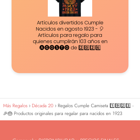
Artículos divertidos Cumple
Nacidos en agosto 1923 - 🎈
Artículos para regalo para
quienes cumplirán 103 años en
🅐🅖🅞🅢🅣🅞 de 2️⃣0️⃣2️⃣6️⃣
Más Regalos
Década 20
Regalos Cumple Camiseta 1️⃣9️⃣2️⃣3️⃣ -
🎉🎂 Productos originales para regalar para nacidos en 1923