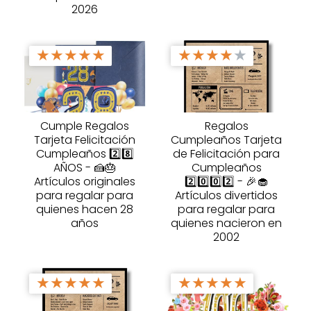
2026
★
★
★
★
★
★
★
★
★
★
Cumple Regalos
Regalos
Tarjeta Felicitación
Cumpleaños Tarjeta
Cumpleaños 2️⃣8️⃣
de Felicitación para
AÑOS - 🍰🎂
Cumpleaños
Artículos originales
2️⃣0️⃣0️⃣2️⃣ - 🎉🧁
para regalar para
Artículos divertidos
quienes hacen 28
para regalar para
años
quienes nacieron en
2002
★
★
★
★
★
★
★
★
★
★