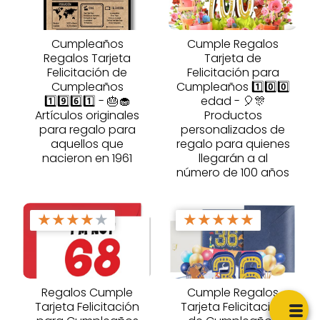
Cumpleaños
Cumple Regalos
Regalos Tarjeta
Tarjeta de
Felicitación de
Felicitación para
Cumpleaños
Cumpleaños 1️⃣0️⃣0️⃣
1️⃣9️⃣6️⃣1️⃣ - 🎂🧁
edad - 🎈🎊
Artículos originales
Productos
para regalo para
personalizados de
aquellos que
regalo para quienes
nacieron en 1961
llegarán a al
número de 100 años
★
★
★
★
★
★
★
★
★
★
Regalos Cumple
Cumple Regalos
Tarjeta Felicitación
Tarjeta Felicitación