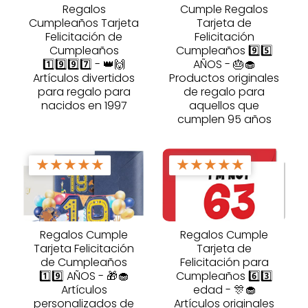
Regalos
Cumple Regalos
Cumpleaños Tarjeta
Tarjeta de
Felicitación de
Felicitación
Cumpleaños
Cumpleaños 9️⃣5️⃣
1️⃣9️⃣9️⃣7️⃣ - 👑🙌
AÑOS - 🎂🧁
Artículos divertidos
Productos originales
para regalo para
de regalo para
nacidos en 1997
aquellos que
cumplen 95 años
★
★
★
★
★
★
★
★
★
★
Regalos Cumple
Regalos Cumple
Tarjeta Felicitación
Tarjeta de
de Cumpleaños
Felicitación para
1️⃣9️⃣ AÑOS - 🎁🧁
Cumpleaños 6️⃣3️⃣
Artículos
edad - 🎊🧁
personalizados de
Artículos originales