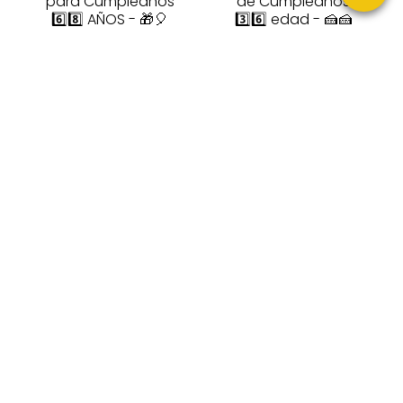
para Cumpleaños
de Cumpleaños
6️⃣8️⃣ AÑOS - 🎁🎈
3️⃣6️⃣ edad - 🍰🍰
Productos y
Productos
Artículos divertidos
personalizados de
para regalar para
regalo para
aquellos que
aquellos que
alcanzarán al
llegarán a la edad
número de 68 años
de 36 años
en 2026 y su fecha
de nacimiento es en
1958
★
★
★
★
★
★
★
★
★
★
Regalos Cumple
Regalos Cumple
Tarjeta de
Tarjeta Felicitación
Felicitación de
de Cumpleaños
Cumpleaños
2️⃣0️⃣0️⃣0️⃣ - 🎉🍰