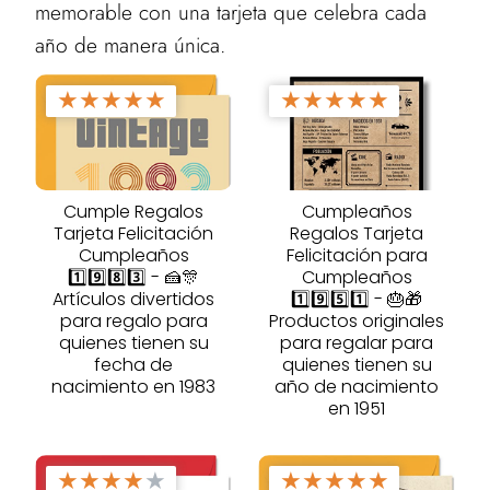
memorable con una tarjeta que celebra cada
año de manera única.
★
★
★
★
★
★
★
★
★
★
Cumple Regalos
Cumpleaños
Tarjeta Felicitación
Regalos Tarjeta
Cumpleaños
Felicitación para
1️⃣9️⃣8️⃣3️⃣ - 🍰🎊
Cumpleaños
Artículos divertidos
1️⃣9️⃣5️⃣1️⃣ - 🎂🎁
para regalo para
Productos originales
quienes tienen su
para regalar para
fecha de
quienes tienen su
nacimiento en 1983
año de nacimiento
en 1951
★
★
★
★
★
★
★
★
★
★