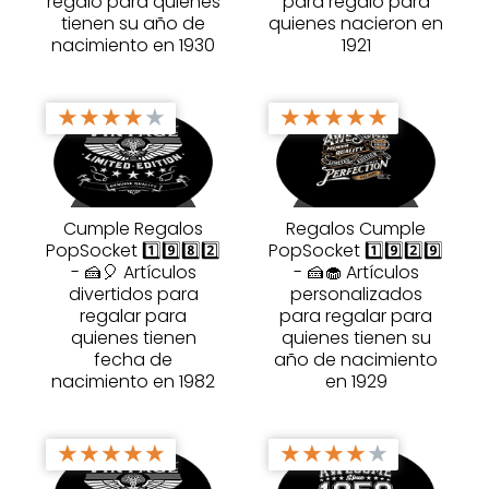
regalo para quienes
para regalo para
tienen su año de
quienes nacieron en
nacimiento en 1930
1921
★
★
★
★
★
★
★
★
★
★
Cumple Regalos
Regalos Cumple
PopSocket 1️⃣9️⃣8️⃣2️⃣
PopSocket 1️⃣9️⃣2️⃣9️⃣
- 🍰🎈 Artículos
- 🍰🧁 Artículos
divertidos para
personalizados
regalar para
para regalar para
quienes tienen
quienes tienen su
fecha de
año de nacimiento
nacimiento en 1982
en 1929
★
★
★
★
★
★
★
★
★
★