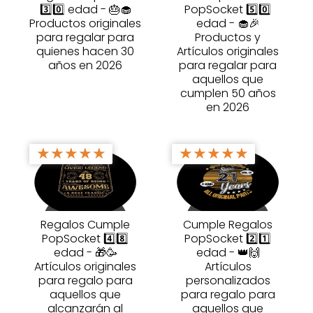
3️⃣0️⃣ edad - 🎂🧁
PopSocket 5️⃣0️⃣
Productos originales
edad - 🧁🎉
para regalar para
Productos y
quienes hacen 30
Artículos originales
años en 2026
para regalar para
aquellos que
cumplen 50 años
en 2026
★
★
★
★
★
★
★
★
★
★
Regalos Cumple
Cumple Regalos
PopSocket 4️⃣8️⃣
PopSocket 2️⃣1️⃣
edad - 🎁🥳
edad - 👑🙌
Artículos originales
Artículos
para regalo para
personalizados
aquellos que
para regalo para
alcanzarán al
aquellos que