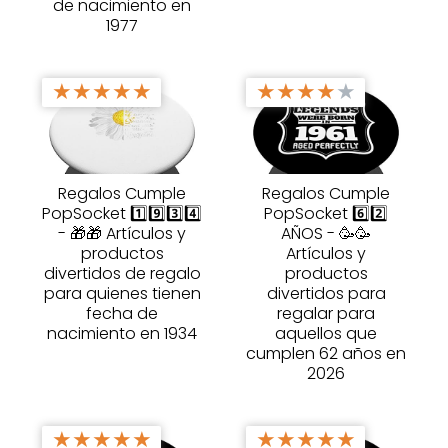
de nacimiento en
1977
★
★
★
★
★
★
★
★
★
★
Regalos Cumple
Regalos Cumple
PopSocket 1️⃣9️⃣3️⃣4️⃣
PopSocket 6️⃣2️⃣
- 🎁🎁 Artículos y
AÑOS - 🥳🥳
productos
Artículos y
divertidos de regalo
productos
para quienes tienen
divertidos para
fecha de
regalar para
nacimiento en 1934
aquellos que
cumplen 62 años en
2026
★
★
★
★
★
★
★
★
★
★