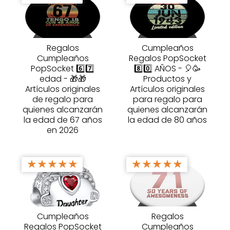
Regalos
Cumpleaños
Cumpleaños
Regalos PopSocket
PopSocket 6️⃣7️⃣
8️⃣0️⃣ AÑOS - 🎈🥳
edad - 🎁🎁
Productos y
Artículos originales
Artículos originales
de regalo para
para regalo para
quienes alcanzarán
quienes alcanzarán
la edad de 67 años
la edad de 80 años
en 2026
★
★
★
★
★
★
★
★
★
★
Cumpleaños
Regalos
Regalos PopSocket
Cumpleaños