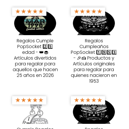
★
★
★
★
★
★
★
★
★
★
Regalos Cumple
Regalos
PopSocket 2️⃣5️⃣
Cumpleaños
edad - 👑🧁
PopSocket 1️⃣9️⃣5️⃣3️⃣
Artículos divertidos
- 🎉🍰 Productos y
para regalar para
Artículos originales
aquellos que hacen
para regalar para
25 años en 2026
quienes nacieron en
1953
★
★
★
★
★
★
★
★
★
★