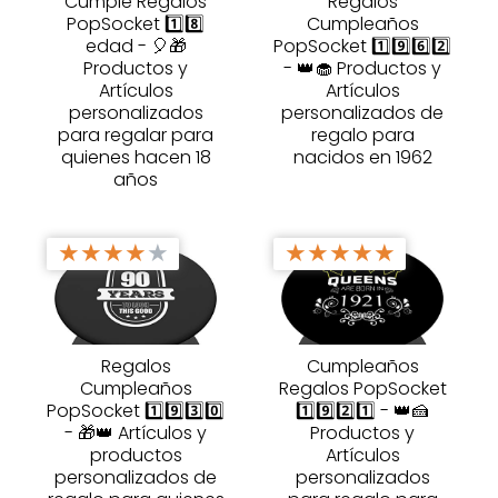
Cumple Regalos
Regalos
PopSocket 1️⃣8️⃣
Cumpleaños
edad - 🎈🎁
PopSocket 1️⃣9️⃣6️⃣2️⃣
Productos y
- 👑🧁 Productos y
Artículos
Artículos
personalizados
personalizados de
para regalar para
regalo para
quienes hacen 18
nacidos en 1962
años
★
★
★
★
★
★
★
★
★
★
Regalos
Cumpleaños
Cumpleaños
Regalos PopSocket
PopSocket 1️⃣9️⃣3️⃣0️⃣
1️⃣9️⃣2️⃣1️⃣ - 👑🍰
- 🎁👑 Artículos y
Productos y
productos
Artículos
personalizados de
personalizados