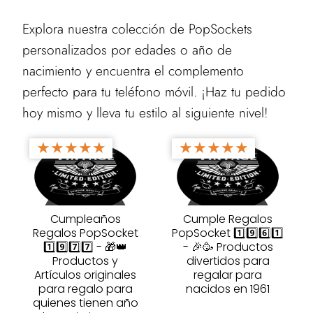
Explora nuestra colección de PopSockets
personalizados por edades o año de
nacimiento y encuentra el complemento
perfecto para tu teléfono móvil. ¡Haz tu pedido
hoy mismo y lleva tu estilo al siguiente nivel!
★
★
★
★
★
★
★
★
★
★
Cumpleaños
Cumple Regalos
Regalos PopSocket
PopSocket 1️⃣9️⃣6️⃣1️⃣
1️⃣9️⃣7️⃣7️⃣ - 🎁👑
- 🎉🥳 Productos
Productos y
divertidos para
Artículos originales
regalar para
para regalo para
nacidos en 1961
quienes tienen año