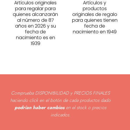
Artículos originales
Artículos y
para regalar para
productos
quienes alcanzarán
originales de regalo
al número de 87
para quienes tienen
años en 2026 y su
fecha de
fecha de
nacimiento en 1949
nacimiento es en
1939
Comprueba DISPONIBILIDAD y PRECIOS FINALES
haciendo click en el botón de cada productos dado
podrían haber cambios
en el stock o precios
indicados
.