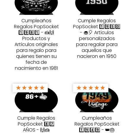
Cumpleaños
Cumple Regalos
Regalos PopSocket
PopSocket 1️⃣9️⃣5️⃣0️⃣
1️⃣9️⃣8️⃣1️⃣ - 🍰🙌
- 🧁🎈 Artículos
Productos y
personalizados
Artículos originales
para regalar para
para regalo para
aquellos que
quienes tienen su
nacieron en 1950
fecha de
nacimiento en 1981
★
★
★
★
★
★
★
★
★
★
Cumple Regalos
Cumpleaños
PopSocket 8️⃣7️⃣
Regalos PopSocket
AÑOS - 🙌🍰
1️⃣9️⃣4️⃣9️⃣ - 👑🎂