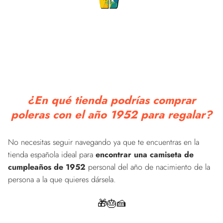
¿En qué tienda podrías comprar
poleras con el año 1952 para regalar?
No necesitas seguir navegando ya que te encuentras en la
tienda española ideal para
encontrar una camiseta de
cumpleaños de 1952
personal del año de nacimiento de la
persona a la que quieres dársela.
🎁🎂🍰