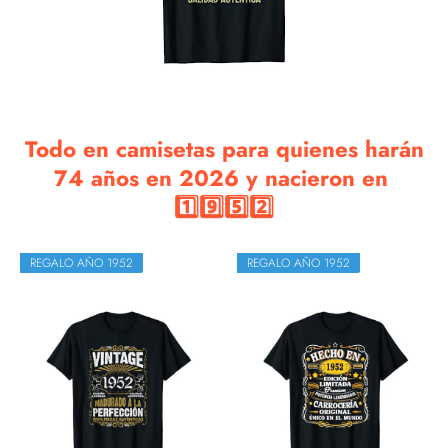
Todo en camisetas para quienes harán
74 años en 2026 y nacieron en
1️⃣9️⃣5️⃣2️⃣
REGALO AÑO 1952
REGALO AÑO 1952