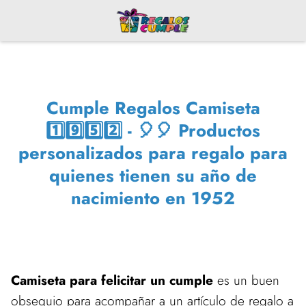
Cumple Regalos Camiseta
1️⃣9️⃣5️⃣2️⃣ - 🎈🎈 Productos
personalizados para regalo para
quienes tienen su año de
nacimiento en 1952
Camiseta para felicitar un cumple
es un buen
obsequio para acompañar a un artículo de regalo a