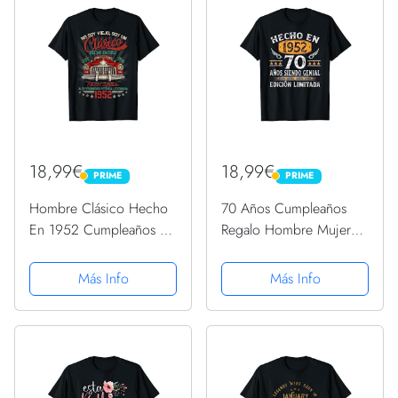
18,99€
18,99€
PRIME
PRIME
PRIME
PRIME
Hombre Clásico Hecho
70 Años Cumpleaños
En 1952 Cumpleaños 70
Regalo Hombre Mujer
Años Camiseta
Vintage Hecho En 1952
Camiseta
Más Info
Más Info