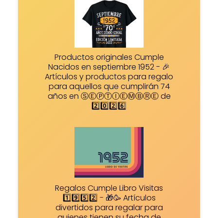
Productos originales Cumple
Nacidos en septiembre 1952 - 🎉
Artículos y productos para regalo
para aquellos que cumplirán 74
años en ⓈⒺⓅⓉⒾⒺⓂⒷⓇⒺ de
2️⃣0️⃣2️⃣6️⃣
Regalos Cumple Libro Visitas
1️⃣9️⃣5️⃣2️⃣ - 🎁🥳 Artículos
divertidos para regalar para
quienes tienen su fecha de