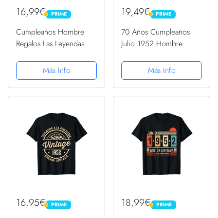
16,99€
19,49€
PRIME
PRIME
PRIME
PRIME
Cumpleaños Hombre
70 Años Cumpleaños
Regalos Las Leyendas
Julio 1952 Hombre
Marzo 1952 Camiseta
Mujer Julio 1952 70
Camiseta
Más Info
Más Info
16,95€
18,99€
PRIME
PRIME
PRIME
PRIME