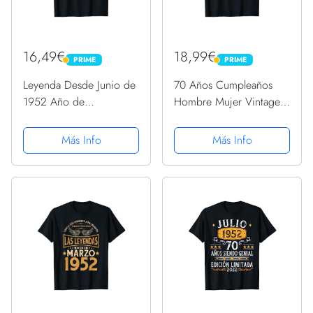
16,49€
18,99€
PRIME
PRIME
PRIME
PRIME
Leyenda Desde Junio de
70 Años Cumpleaños
1952 Año de
Hombre Mujer Vintage
Cumpleaños Camiseta
Nacido En Mayo 1952
Camiseta
Más Info
Más Info