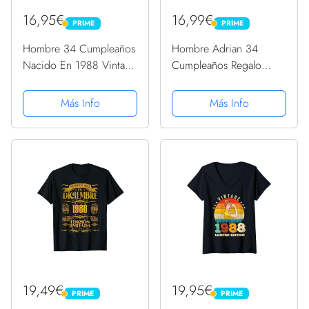
16,95€
16,99€
PRIME
PRIME
PRIME
PRIME
Hombre 34 Cumpleaños
Hombre Adrian 34
Nacido En 1988 Vintage
Cumpleaños Regalo
34 Años Camiseta
Años Divertido
Decoración 1988
Más Info
Más Info
Camiseta sin Mangas
19,49€
19,95€
PRIME
PRIME
PRIME
PRIME