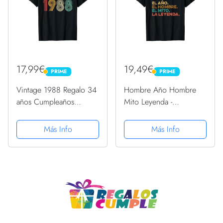
17,99€
19,49€
PRIME
PRIME
PRIME
PRIME
Vintage 1988 Regalo 34
Hombre Año Hombre
años Cumpleaños
Mito Leyenda -
Hombre Mujer Camiseta
Cumpleaños Regalo
Vintage 1988 Camiseta
Más Info
Más Info