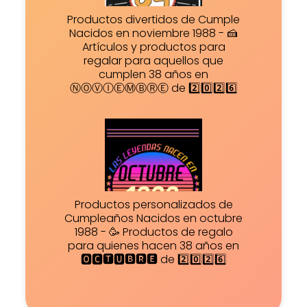
Productos divertidos de Cumple
Nacidos en noviembre 1988 - 🍰
Artículos y productos para
regalar para aquellos que
cumplen 38 años en
ⓃⓄⓋⒾⒺⓂⒷⓇⒺ de 2️⃣0️⃣2️⃣6️⃣
Productos personalizados de
Cumpleaños Nacidos en octubre
1988 - 🥳 Productos de regalo
para quienes hacen 38 años en
🅾🅲🆃🆄🅱🆁🅴 de 2️⃣0️⃣2️⃣6️⃣