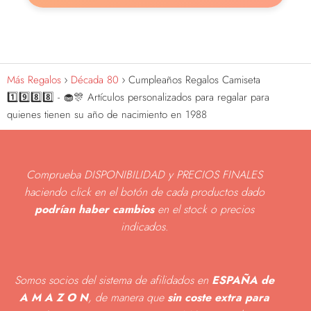
Más Regalos
Década 80
Cumpleaños Regalos Camiseta
1️⃣9️⃣8️⃣8️⃣ - 🧁🎊 Artículos personalizados para regalar para
quienes tienen su año de nacimiento en 1988
Comprueba DISPONIBILIDAD y PRECIOS FINALES
haciendo click en el botón de cada productos dado
podrían haber cambios
en el stock o precios
indicados
.
Somos socios del sistema de afilidados en
ESPAÑA de
A M A Z O N
, de manera que
sin coste extra para