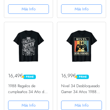
cumpleaños Camiseta
Hombre Camiseta
Más Info
Más Info
16,49€
16,99€
PRIME
PRIME
PRIME
PRIME
1988 Regalos de
Nivel 34 Desbloqueado
cumpleaños 34 Año de
Gamer 34 Años 1988
edad Cumpleaños 34th
Divertido Hombre
Bday Presente Camiseta
Camiseta
Más Info
Más Info