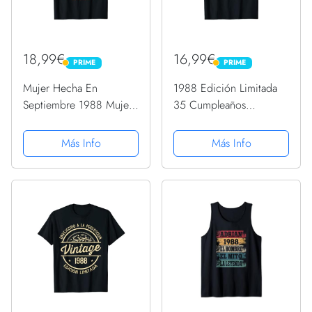
18,99€
16,99€
PRIME
PRIME
PRIME
PRIME
Mujer Hecha En
1988 Edición Limitada
Septiembre 1988 Mujer
35 Cumpleaños
Regalo 34 años
Camiseta Vintage Retro
Cumpleaños Camiseta
Camiseta
Más Info
Más Info