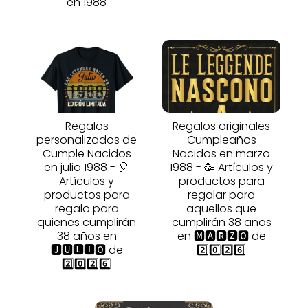
en 1988
Regalos
Regalos originales
personalizados de
Cumpleaños
Cumple Nacidos
Nacidos en marzo
en julio 1988 - 🎈
1988 - 🥳 Artículos y
Artículos y
productos para
productos para
regalar para
regalo para
aquellos que
quienes cumplirán
cumplirán 38 años
38 años en
en 🅼🅰🆁🆉🅾 de
🅹🆄🅻🅸🅾 de
2️⃣0️⃣2️⃣6️⃣
2️⃣0️⃣2️⃣6️⃣