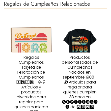
Regalos de Cumpleaños Relacionados
Regalos
Productos
Cumpleaños
personalizados de
Tarjeta de
Cumpleaños
Felicitación de
Nacidos en
Cumpleaños
septiembre 1988 -
1️⃣9️⃣8️⃣8️⃣ - 🥳🎈
🎁 Artículos para
Artículos y
regalar para
productos
quienes cumplen
divertidos para
38 años en
regalar para
🅢🅔🅟🅣🅘🅔🅜🅑🅡
quienes nacieron
🅔 de 2️⃣0️⃣2️⃣6️⃣