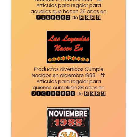
Artículos para regalar para
aquellos que hacen 38 años en
🅵🅴🅱🆁🅴🆁🅾 de 2️⃣0️⃣2️⃣6️⃣
Productos divertidos Cumple
Nacidos en diciembre 1988 - 🎊
Artículos para regalar para
quienes cumplirán 38 años en
🅳🅸🅲🅸🅴🅼🅱🆁🅴 de 2️⃣0️⃣2️⃣6️⃣