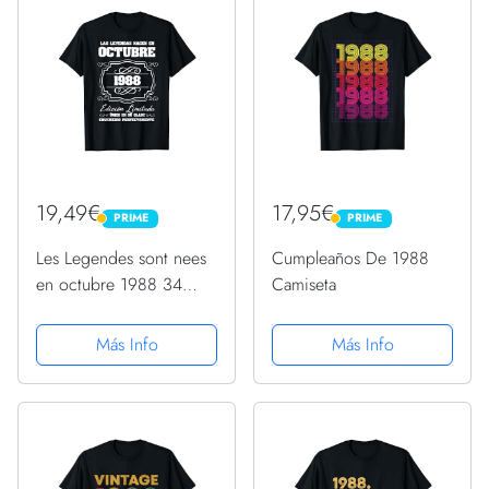
/ 8x10 pulgadas
19,49€
17,95€
PRIME
PRIME
PRIME
PRIME
Les Legendes sont nees
Cumpleaños De 1988
en octubre 1988 34
Camiseta
cumpleaños Camiseta
Más Info
Más Info