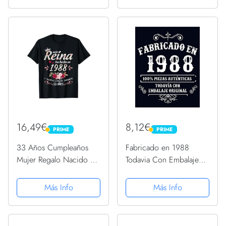
16,49€
8,12€
PRIME
PRIME
PRIME
PRIME
33 Años Cumpleaños
Fabricado en 1988
Mujer Regalo Nacido En
Todavia Con Embalaje
1988 Hecho En 1988
Original: Feliz
Camiseta
cumpleaños niña de 33
Más Info
Más Info
años escribiendo un
diario | Cuaderno en
blanco con 120 páginas