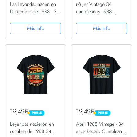
Las Leyendas nacen en
Mujer Vintage 34
Diciembre de 1988 - 34
cumpleaños 1988
años Cumpleaños
Edición Limitada
Camiseta
Mujeres 34 años
Más Info
Más Info
Camiseta Cuello V
19,49€
19,49€
PRIME
PRIME
PRIME
PRIME
Leyendas nacieron en
Abril 1988 Vintage - 34
octubre de 1988 34
años Regalo Cumpleaños