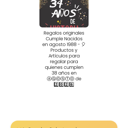
Regalos originales
Cumple Nacidos
en agosto 1988 - 🎈
Productos y
Artículos para
regalar para
quienes cumplen
38 años en
ⒶⒼⓄⓈⓉⓄ de
2️⃣0️⃣2️⃣6️⃣