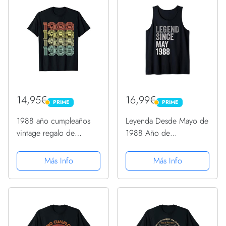
14,95€
16,99€
PRIME
PRIME
PRIME
PRIME
1988 año cumpleaños
Leyenda Desde Mayo de
vintage regalo de
1988 Año de
cumpleaños Camiseta
Cumpleaños Camiseta
sin Mangas
Más Info
Más Info