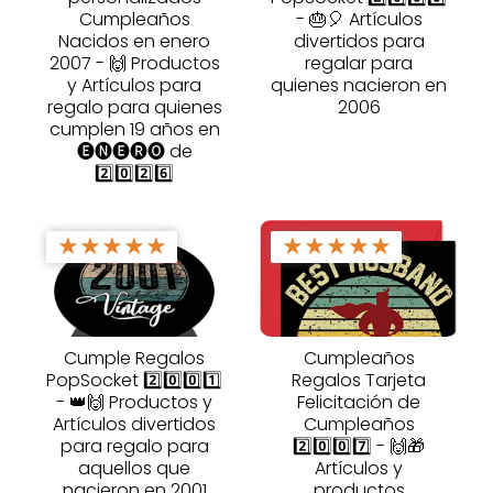
Cumpleaños
- 🎂🎈 Artículos
Nacidos en enero
divertidos para
2007 - 🙌 Productos
regalar para
y Artículos para
quienes nacieron en
regalo para quienes
2006
cumplen 19 años en
🅔🅝🅔🅡🅞 de
2️⃣0️⃣2️⃣6️⃣
★
★
★
★
★
★
★
★
★
★
Cumple Regalos
Cumpleaños
PopSocket 2️⃣0️⃣0️⃣1️⃣
Regalos Tarjeta
- 👑🙌 Productos y
Felicitación de
Artículos divertidos
Cumpleaños
para regalo para
2️⃣0️⃣0️⃣7️⃣ - 🙌🎁
aquellos que
Artículos y
nacieron en 2001
productos