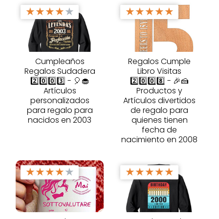
★
★
★
★
★
★
★
★
★
★
Cumpleaños
Regalos Cumple
Regalos Sudadera
Libro Visitas
2️⃣0️⃣0️⃣3️⃣ - 🎈🧁
2️⃣0️⃣0️⃣8️⃣ - 🎉🍰
Artículos
Productos y
personalizados
Artículos divertidos
para regalo para
de regalo para
nacidos en 2003
quienes tienen
fecha de
nacimiento en 2008
★
★
★
★
★
★
★
★
★
★