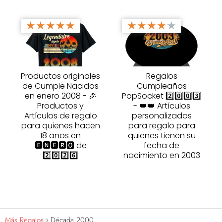
★
★
★
★
★
★
★
★
★
★
Productos originales
Regalos
de Cumple Nacidos
Cumpleaños
en enero 2008 - 🎉
PopSocket 2️⃣0️⃣0️⃣3️⃣
Productos y
- 👑👑 Artículos
Artículos de regalo
personalizados
para quienes hacen
para regalo para
18 años en
quienes tienen su
🅴🅽🅴🆁🅾 de
fecha de
2️⃣0️⃣2️⃣6️⃣
nacimiento en 2003
Más Regalos
Década 2000