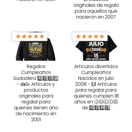
originales de regalo
para aquellos que
nacieron en 2007
★
★
★
★
★
★
★
★
★
★
Regalos
Artículos divertidos
Cumpleaños
Cumpleaños
Sudadera 2️⃣0️⃣0️⃣1️⃣
Nacidos en julio
- 🍰🥳 Artículos y
2008 - 🙌 Artículos
productos
para regalar para
originales para
quienes cumplen 18
regalar para
años en ⒿⓊⓁⒾⓄ
quienes tienen año
de 2️⃣0️⃣2️⃣6️⃣
de nacimiento en
2001