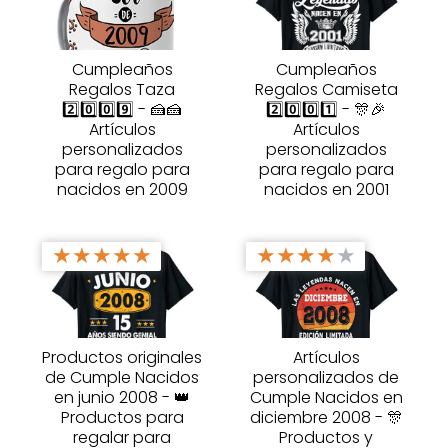
Cumpleaños
Cumpleaños
Regalos Taza
Regalos Camiseta
2️⃣0️⃣0️⃣9️⃣ - 🍰🍰
2️⃣0️⃣0️⃣1️⃣ - 🎊🎉
Artículos
Artículos
personalizados
personalizados
para regalo para
para regalo para
nacidos en 2009
nacidos en 2001
★
★
★
★
★
★
★
★
★
★
Productos originales
Artículos
de Cumple Nacidos
personalizados de
en junio 2008 - 👑
Cumple Nacidos en
Productos para
diciembre 2008 - 🎊
regalar para
Productos y