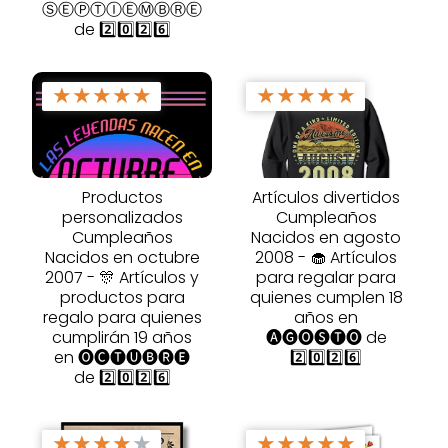
ⓈⒺⓅⓉⒾⒺⓂⒷⓇⒺ
de 2️⃣0️⃣2️⃣6️⃣
★
★
★
★
★
★
★
★
★
★
Productos
Artículos divertidos
personalizados
Cumpleaños
Cumpleaños
Nacidos en agosto
Nacidos en octubre
2008 - 🧁 Artículos
2007 - 🎊 Artículos y
para regalar para
productos para
quienes cumplen 18
regalo para quienes
años en
cumplirán 19 años
🅐🅖🅞🅢🅣🅞 de
en 🅞🅒🅣🅤🅑🅡🅔
2️⃣0️⃣2️⃣6️⃣
de 2️⃣0️⃣2️⃣6️⃣
★
★
★
★
★
★
★
★
★
★