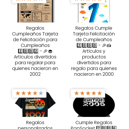
Regalos
Regalos Cumple
Cumpleaños Tarjeta
Tarjeta Felicitación
de Felicitación para
de Cumpleaños
Cumpleaños
2️⃣0️⃣0️⃣0️⃣ - 🎉🍰
2️⃣0️⃣0️⃣2️⃣ - 🎉🧁
Artículos y
Artículos divertidos
productos
para regalar para
divertidos para
quienes nacieron en
regalo para quienes
2002
nacieron en 2000
★
★
★
★
★
★
★
★
★
★
Regalos
Cumple Regalos
personalizados
PopSocket 2️⃣0️⃣0️⃣6️⃣