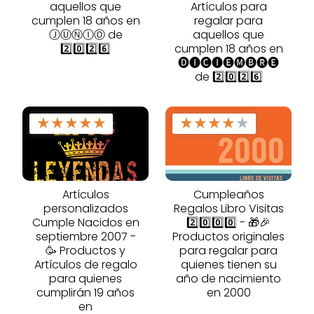
aquellos que
Artículos para
cumplen 18 años en
regalar para
ⒿⓊⓃⒾⓄ de
aquellos que
2️⃣0️⃣2️⃣6️⃣
cumplen 18 años en
🅓🅘🅒🅘🅔🅜🅑🅡🅔
de 2️⃣0️⃣2️⃣6️⃣
★
★
★
★
★
★
★
★
★
★
Artículos
Cumpleaños
personalizados
Regalos Libro Visitas
Cumple Nacidos en
2️⃣0️⃣0️⃣0️⃣ - 🎁🎉
septiembre 2007 -
Productos originales
🥳 Productos y
para regalar para
Artículos de regalo
quienes tienen su
para quienes
año de nacimiento
cumplirán 19 años
en 2000
en