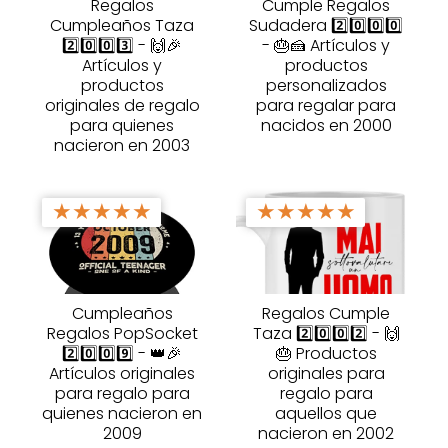
Regalos
Cumple Regalos
Cumpleaños Taza
Sudadera 2️⃣0️⃣0️⃣0️⃣
2️⃣0️⃣0️⃣3️⃣ - 🙌🎉
- 🎂🍰 Artículos y
Artículos y
productos
productos
personalizados
originales de regalo
para regalar para
para quienes
nacidos en 2000
nacieron en 2003
★
★
★
★
★
★
★
★
★
★
Cumpleaños
Regalos Cumple
Regalos PopSocket
Taza 2️⃣0️⃣0️⃣2️⃣ - 🙌
2️⃣0️⃣0️⃣9️⃣ - 👑🎉
🎂 Productos
Artículos originales
originales para
para regalo para
regalo para
quienes nacieron en
aquellos que
2009
nacieron en 2002