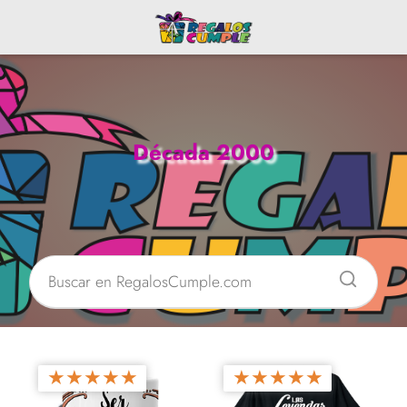
Década 2000
★
★
★
★
★
★
★
★
★
★