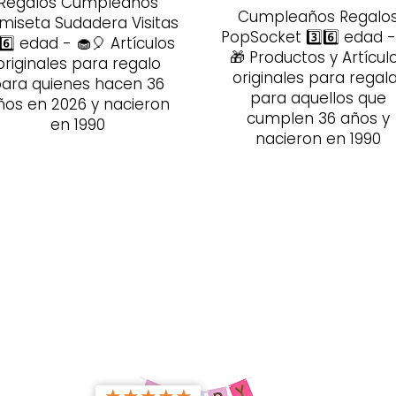
Regalos Cumpleaños
Cumpleaños Regalo
miseta Sudadera Visitas
PopSocket 3️⃣6️⃣ edad -
⃣6️⃣ edad - 🧁🎈 Artículos
🎁 Productos y Artícul
originales para regalo
originales para regal
ara quienes hacen 36
para aquellos que
ños en 2026 y nacieron
cumplen 36 años y
en 1990
nacieron en 1990