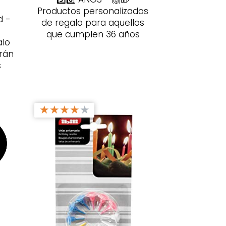
Productos personalizados
d -
de regalo para aquellos
que cumplen 36 años
alo
arán
s
★
★
★
★
★