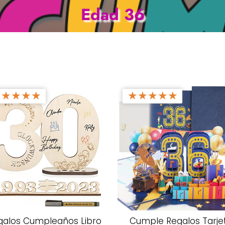
Edad 36
★
★
★
★
★
★
★
★
★
★
galos Cumpleaños Libro
Cumple Regalos Tarje