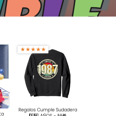
★
★
★
★
★
Regalos Cumple Sudadera
ta
3️⃣6️⃣ AÑOS - 🙌🎁