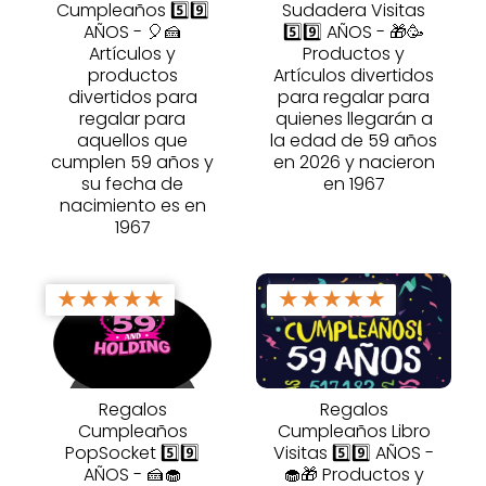
Cumpleaños 5️⃣9️⃣
Sudadera Visitas
AÑOS - 🎈🍰
5️⃣9️⃣ AÑOS - 🎁🥳
Artículos y
Productos y
productos
Artículos divertidos
divertidos para
para regalar para
regalar para
quienes llegarán a
aquellos que
la edad de 59 años
cumplen 59 años y
en 2026 y nacieron
su fecha de
en 1967
nacimiento es en
1967
★
★
★
★
★
★
★
★
★
★
Regalos
Regalos
Cumpleaños
Cumpleaños Libro
PopSocket 5️⃣9️⃣
Visitas 5️⃣9️⃣ AÑOS -
AÑOS - 🍰🧁
🧁🎁 Productos y