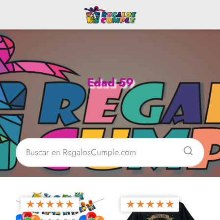
Edad 59
★
★
★
★
★
★
★
★
★
★