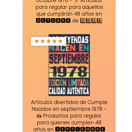
octubre 1978 - 🎈 Artículos
para regalar para aquellos
que cumplirán 48 años en
🅾🅲🆃🆄🅱🆁🅴 de 2️⃣0️⃣2️⃣6️⃣
★
★
★
★
★
Artículos divertidos de Cumple
Nacidos en septiembre 1978 -
🍰 Productos para regalar
para quienes cumplen 48
años en 🆂🅴🅿🆃🅸🅴🅼🅱🆁🅴