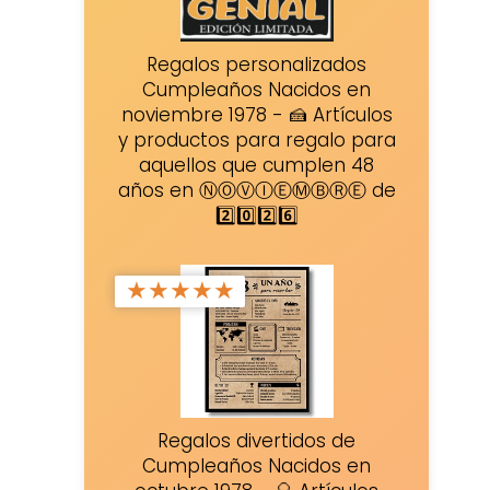
Regalos personalizados
Cumpleaños Nacidos en
noviembre 1978 - 🍰 Artículos
y productos para regalo para
aquellos que cumplen 48
años en ⓃⓄⓋⒾⒺⓂⒷⓇⒺ de
2️⃣0️⃣2️⃣6️⃣
★
★
★
★
★
Regalos divertidos de
Cumpleaños Nacidos en