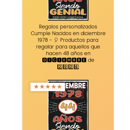
Regalos personalizados
Cumple Nacidos en diciembre
1978 - 🎈 Productos para
regalar para aquellos que
hacen 48 años en
🅳🅸🅲🅸🅴🅼🅱🆁🅴 de
2️⃣0️⃣2️⃣6️⃣
★
★
★
★
★