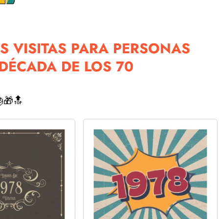
S VISITAS PARA PERSONAS
 DÉCADA DE LOS 70
🎁🔝