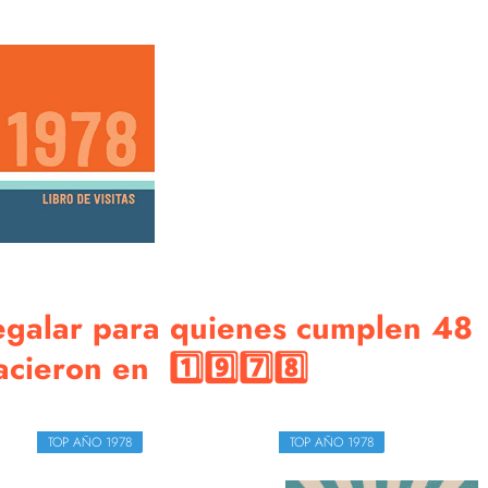
regalar para quienes cumplen 48
ieron en 1️⃣9️⃣7️⃣8️⃣
TOP AÑO 1978
TOP AÑO 1978