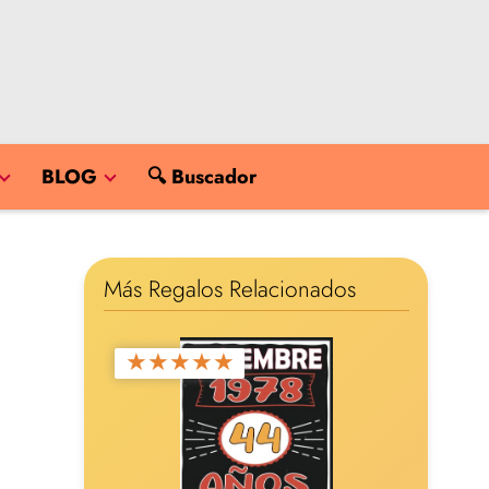
BLOG
🔍 Buscador
Más Regalos Relacionados
★
★
★
★
★