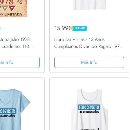
15,99€
PRIME
PRIME
oria Julio 1978:
Libro De Visitas - 43 Años
s, cuaderno, 110
Cumpleaños Divertido Regalo 1978
citaciones, idea de
Camiseta
Para la esposa, novia,
ás Info
Más Info
e