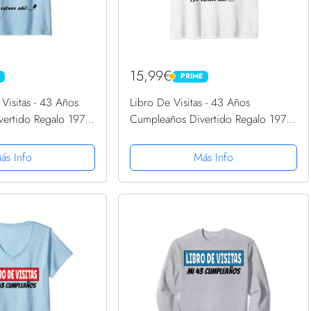
15,99€
PRIME
PRIME
Visitas - 43 Años
Libro De Visitas - 43 Años
ertido Regalo 1978
Cumpleaños Divertido Regalo 1978
o V
Camiseta sin Mangas
ás Info
Más Info