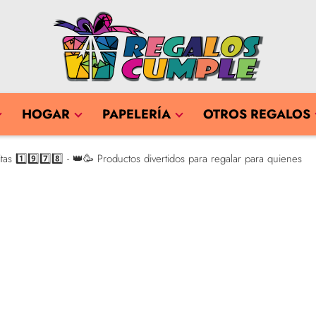
HOGAR
PAPELERÍA
OTROS REGALOS
as 1️⃣9️⃣7️⃣8️⃣ - 👑🥳 Productos divertidos para regalar para quienes