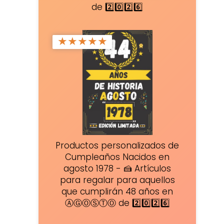
de 2️⃣0️⃣2️⃣6️⃣
★
★
★
★
★
Productos personalizados de
Cumpleaños Nacidos en
agosto 1978 - 🍰 Artículos
para regalar para aquellos
que cumplirán 48 años en
ⒶⒼⓄⓈⓉⓄ de 2️⃣0️⃣2️⃣6️⃣