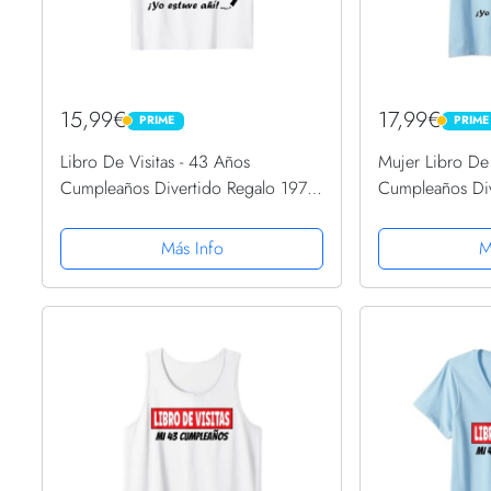
15,99€
17,99€
PRIME
PRIME
PRIME
PRIME
Libro De Visitas - 43 Años
Mujer Libro De 
Cumpleaños Divertido Regalo 1978
Cumpleaños Div
Camiseta
Camiseta Cuell
Más Info
M