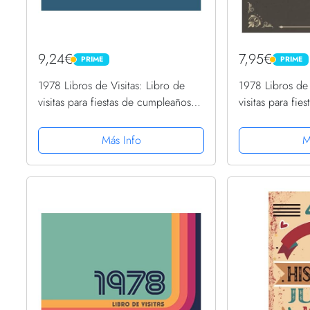
9,24€
7,95€
PRIME
PRIME
PRIME
PRIME
1978 Libros de Visitas: Libro de
1978 Libros de 
visitas para fiestas de cumpleaños
visitas para fi
de estilo retro para que la familia y
de estilo vintag
los amigos inserten saludos y
y los amigos in
Más Info
M
mensajes | 100 páginas
mensajes | 100.