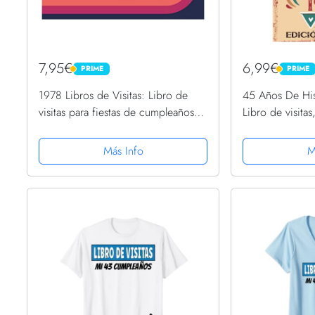
7,95€
6,99€
PRIME
PRIME
PRIME
PRIME
1978 Libros de Visitas: Libro de
45 Años De Hist
visitas para fiestas de cumpleaños
Libro de visita
de estilo retro para que la familia y
páginas de feli
los amigos inserten saludos y
regalo, regalo 
Más Info
M
mensajes | 100...
mujer, La madr