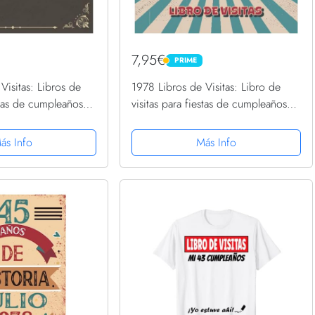
7,95€
PRIME
PRIME
Visitas: Libros de
1978 Libros de Visitas: Libro de
estas de cumpleaños
visitas para fiestas de cumpleaños
e para que la familia
de estilo retro para que la familia y
serten saludos y
los amigos inserten saludos y
ás Info
Más Info
..
mensajes | 100...