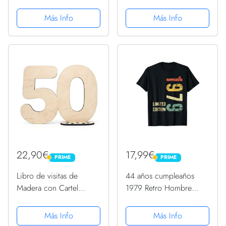
Edición Limitada
Tarjeta Personalizada -
Hombres Mujer Regalo
Más Info
Más Info
Regalo para cumpleaños
Camiseta
- Otras Edades
Disponibles
22,90€
17,99€
PRIME
PRIME
PRIME
PRIME
Libro de visitas de
44 años cumpleaños
Madera con Cartel
1979 Retro Hombre
Decorativo número 50
Mujer Regalo divertido
– para Escribir como
Camiseta
Más Info
Más Info
Regalo con Soporte y