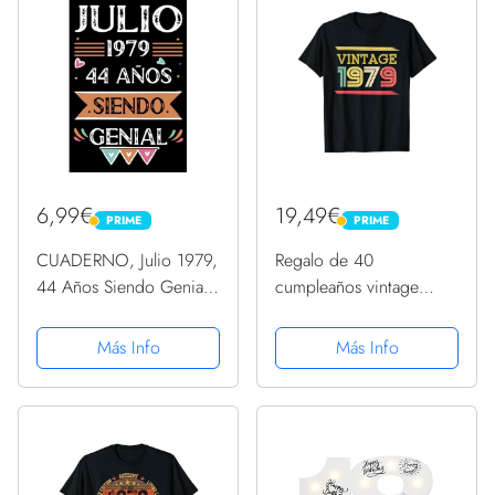
6,99€
19,49€
PRIME
PRIME
PRIME
PRIME
CUADERNO, Julio 1979,
Regalo de 40
44 Años Siendo Genial:
cumpleaños vintage
Libro de visitas,
1979 clásico para
cuaderno, 110 páginas
hombres y mujeres
Más Info
Más Info
de felicitaciones, idea
Camiseta
de regalo, regalo Para la
esposa, novia, mujer,...