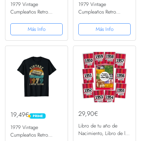
1979 Vintage
1979 Vintage
Cumpleaños Retro
Cumpleaños Retro
Edición Limitada
Edición Limitada
Hombres Mujer Regalo
Hombres Mujer Regalo
Más Info
Más Info
Camiseta
Camiseta
29,90€
19,49€
PRIME
PRIME
Libro de tu año de
1979 Vintage
Nacimiento, Libro de la
Cumpleaños Retro
década de los 50 con