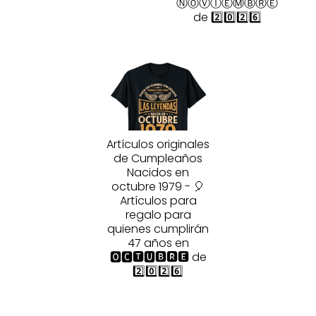
ⓃⓄⓋⒾⒺⓂⒷⓇⒺ
de 2️⃣0️⃣2️⃣6️⃣
Artículos originales
de Cumpleaños
Nacidos en
octubre 1979 - 🎈
Artículos para
regalo para
quienes cumplirán
47 años en
🅾🅲🆃🆄🅱🆁🅴 de
2️⃣0️⃣2️⃣6️⃣