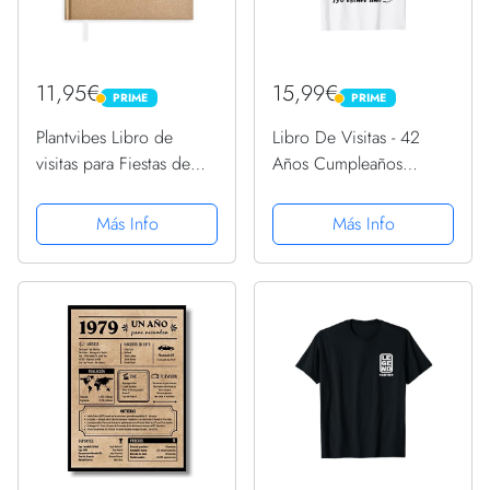
11,95€
15,99€
PRIME
PRIME
PRIME
PRIME
Plantvibes Libro de
Libro De Visitas - 42
visitas para Fiestas de
Años Cumpleaños
Boda, Bautizo o
Divertido Regalo 1979
cumpleaños, 72 páginas,
Camiseta
Más Info
Más Info
Tapa Dura, Papel, Libro
de Invitados Estilo
Vintage, Álbum de
visitantes...