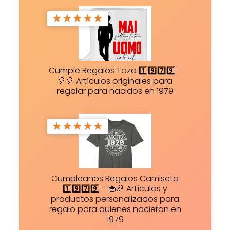
★
★
★
★
★
Cumple Regalos Taza 1️⃣9️⃣7️⃣9️⃣ -
🎈🎈 Artículos originales para
regalar para nacidos en 1979
★
★
★
★
★
Cumpleaños Regalos Camiseta
1️⃣9️⃣7️⃣9️⃣ - 🧁🎉 Artículos y
productos personalizados para
regalo para quienes nacieron en
1979