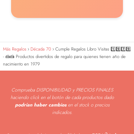
Más Regalos
Década 70
Cumple Regalos Libro Visitas 1️⃣9️⃣7️⃣9️⃣
- 🍰🍰 Productos divertidos de regalo para quienes tienen año de
nacimiento en 1979
Comprueba DISPONIBILIDAD y PRECIOS FINALES
haciendo click en el botón de cada productos dado
podrían haber cambios
en el stock o precios
indicados
.