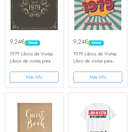
9,24€
9,24€
PRIME
PRIME
PRIME
PRIME
1979 Libros de Visitas:
1979 Libros de Visitas:
Libros de visitas para
Libro de visitas para
fiestas de cumpleaños
fiestas de cumpleaños
de estilo vintage para
de estilo retro para que
Más Info
Más Info
que la familia y los
la familia y los amigos
amigos inserten saludos
inserten saludos y
y mensajes | 100...
mensajes | 100...