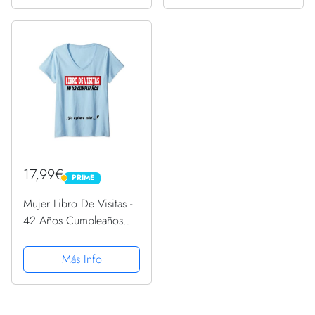
17,99€
PRIME
PRIME
Mujer Libro De Visitas -
42 Años Cumpleaños
Divertido Regalo 1979
Camiseta Cuello V
Más Info