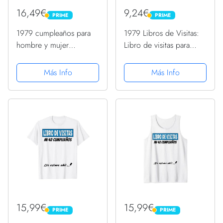
16,49€
9,24€
PRIME
PRIME
PRIME
PRIME
1979 cumpleaños para
1979 Libros de Visitas:
hombre y mujer
Libro de visitas para
Camiseta
fiestas de cumpleaños
de estilo retro para que
Más Info
Más Info
la familia y los amigos
inserten saludos y
mensajes | 100...
15,99€
15,99€
PRIME
PRIME
PRIME
PRIME