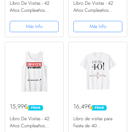
Libro De Visitas - 42
Libro De Visitas - 42
Años Cumpleaños
Años Cumpleaños
Divertido Regalo 1979
Divertido Regalo 1979
Camiseta
Camiseta sin Mangas
Más Info
Más Info
15,99€
16,49€
PRIME
PRIME
PRIME
PRIME
Libro De Visitas - 42
Libro de visitas para
Años Cumpleaños
fiesta de 40