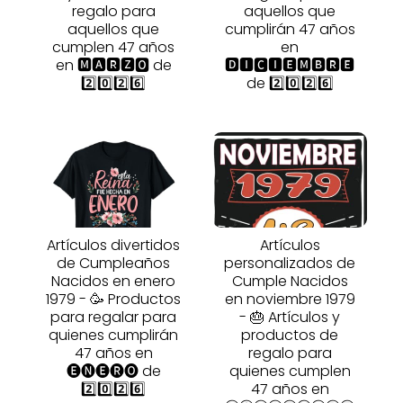
regalo para
aquellos que
aquellos que
cumplirán 47 años
cumplen 47 años
en
en 🅼🅰🆁🆉🅾 de
🅳🅸🅲🅸🅴🅼🅱🆁🅴
2️⃣0️⃣2️⃣6️⃣
de 2️⃣0️⃣2️⃣6️⃣
Artículos divertidos
Artículos
de Cumpleaños
personalizados de
Nacidos en enero
Cumple Nacidos
1979 - 🥳 Productos
en noviembre 1979
para regalar para
- 🎂 Artículos y
quienes cumplirán
productos de
47 años en
regalo para
🅔🅝🅔🅡🅞 de
quienes cumplen
2️⃣0️⃣2️⃣6️⃣
47 años en