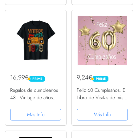
portavelas – para
decoración de 50.
cumpleaños, 50 años...
16,99€
9,24€
PRIME
PRIME
PRIME
PRIME
Regalos de cumpleaños
Feliz 60 Cumpleaños: El
43 - Vintage de años
Libro de Visitas de mis
1979 Camiseta
60 años para Fiesta de
Cumpleaños - 21x21cm -
Más Info
Más Info
100 Páginas para
Felicitaciones, Saludos,
Fotos y ... - Tema:...