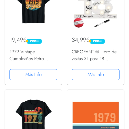
19,49€
34,99€
PRIME
PRIME
PRIME
PRIME
1979 Vintage
CREOFANT ® Libro de
Cumpleaños Retro
visitas XL para 18
Edición Limitada
cumpleaños, decoración
Hombres Mujer Regalo
con iluminación LED, 37
Más Info
Más Info
Camiseta
cm x 24 cm, decoración
de mesa, idea de regalo,
18 cumpleaños,
funciona...