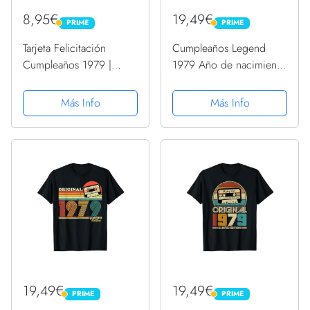
8,95€
19,49€
PRIME
PRIME
PRIME
PRIME
Tarjeta Felicitación
Cumpleaños Legend
Cumpleaños 1979 |
1979 Año de nacimiento
Regalo de Cumpleaños |
Nacido Vendimia Retro
Año de Nacimiento
Camiseta
Más Info
Más Info
1979 | Póster
Cumpleaños Vintage |
44 cumpleaños hombre |
44 cumpleaños mujer...
19,49€
19,49€
PRIME
PRIME
PRIME
PRIME