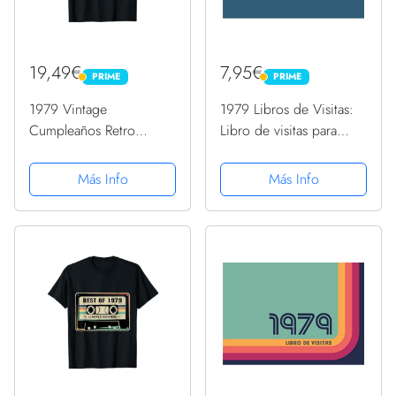
19,49€
7,95€
PRIME
PRIME
PRIME
PRIME
1979 Vintage
1979 Libros de Visitas:
Cumpleaños Retro
Libro de visitas para
Edición Limitada
fiestas de cumpleaños
Hombres Mujer Regalo
de estilo retro para que
Más Info
Más Info
Camiseta
la familia y los amigos
inserten saludos y
mensajes | 100 páginas