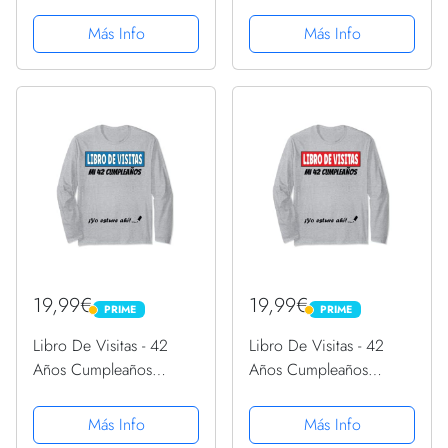
Divertido Regalo 1979
cumpleaños, regalo de
Camiseta sin Mangas
40 años de 1979
Más Info
Más Info
Camiseta
19,99€
19,99€
PRIME
PRIME
PRIME
PRIME
Libro De Visitas - 42
Libro De Visitas - 42
Años Cumpleaños
Años Cumpleaños
Divertido Regalo 1979
Divertido Regalo 1979
Manga Larga
Manga Larga
Más Info
Más Info