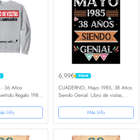
6,99€
E
PRIME
PRIME
s - 36 Años
CUADERNO, Mayo 1985, 38 Años
ertido Regalo 1985
Siendo Genial: Libro de visitas,
cuaderno, 110 páginas de
felicitaciones, idea de regalo,
ás Info
Más Info
regalo Para la esposa, novia,
mujer,...