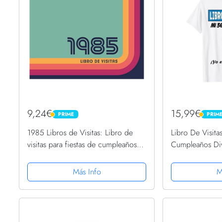
9,24€
15,99€
PRIME
PRIM
PRIME
PRIME
1985 Libros de Visitas: Libro de
Libro De Visita
visitas para fiestas de cumpleaños
Cumpleaños Div
de estilo retro para que la familia y
Camiseta
los amigos inserten saludos y
Más Info
M
mensajes | 100...