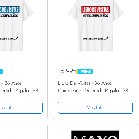
15,99€
E
PRIME
PRIME
s - 36 Años
Libro De Visitas - 36 Años
ertido Regalo 1985
Cumpleaños Divertido Regalo 1985
Camiseta
ás Info
Más Info