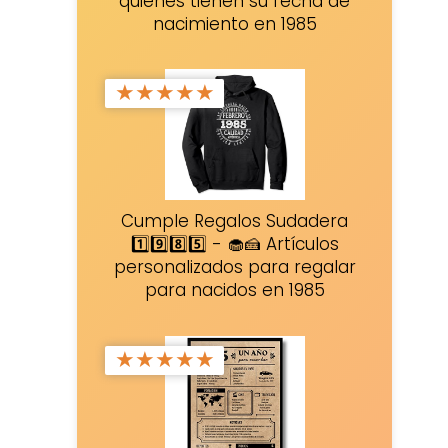
quienes tienen su fecha de
nacimiento en 1985
★
★
★
★
★
Cumple Regalos Sudadera
1️⃣9️⃣8️⃣5️⃣ - 🧁🍰 Artículos
personalizados para regalar
para nacidos en 1985
★
★
★
★
★