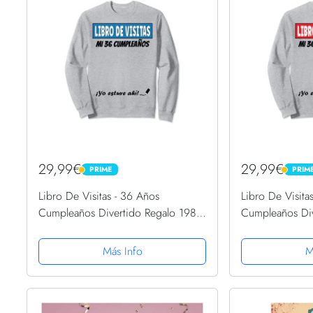
29,99€
29,99€
PRIME
PRIM
PRIME
PRIME
Libro De Visitas - 36 Años
Libro De Visita
Cumpleaños Divertido Regalo 1985
Cumpleaños Div
Sudadera
Sudadera
Más Info
M