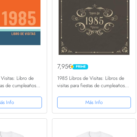
7,95€
PRIME
PRIME
Visitas: Libro de
1985 Libros de Visitas: Libros de
estas de cumpleaños
visitas para fiestas de cumpleaños
para que la familia y
de estilo vintage para que la familia
rten saludos y
y los amigos inserten saludos y
ás Info
Más Info
 páginas
mensajes | 100...