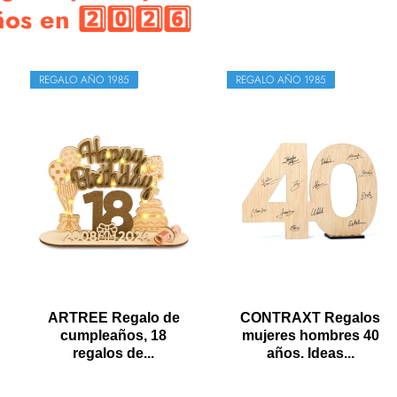
s en 2️⃣0️⃣2️⃣6️⃣
REGALO AÑO 1985
REGALO AÑO 1985
ARTREE Regalo de
CONTRAXT Regalos
cumpleaños, 18
mujeres hombres 40
regalos de...
años. Ideas...