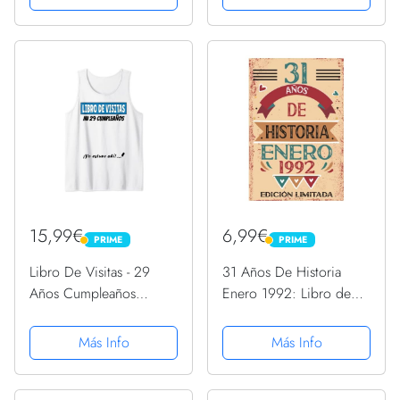
felicitaciones, idea de
regalo, regalo Para la
esposa, novia, mujer, La
madre
15,99€
6,99€
PRIME
PRIME
PRIME
PRIME
Libro De Visitas - 29
31 Años De Historia
Años Cumpleaños
Enero 1992: Libro de
Divertido Regalo 1992
visitas, cuaderno, 110
Camiseta sin Mangas
páginas de
Más Info
Más Info
felicitaciones, idea de
regalo, regalo Para la