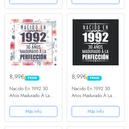
la familia y los amigos
que la familia y los
inserten saludos y
amigos inserten saludos
mensajes | 100...
y mensajes | 100...
8,99€
8,99€
PRIME
PRIME
PRIME
PRIME
Nacido En 1992 30
Nacido En 1992 30
Años Madurado À La
Años Madurado À La
Perfección: 30
Perfección: Libro de
cumpleaños Libro de
visitas 30 cumpleaños
Más Info
Más Info
visitas