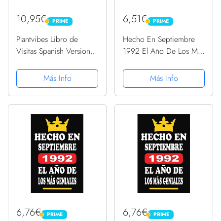
10,95€
6,51€
PRIME
PRIME
PRIME
PRIME
Plantvibes Libro de
Hecho En Septiembre
Visitas Spanish Version
1992 El Año De Los Más
para Bodas, Bautizos o
Geniales: Libro de
Fiestas de Cumpleaños,
visitas, cuaderno 110
Más Info
Más Info
72 Páginas, Tapa Dura,
páginas de
Papel, Libro de Visitas
felicitaciones, idea de
Vintage Ideal como...
regalo, regalo de 28
aniversario para...
6,76€
6,76€
PRIME
PRIME
PRIME
PRIME