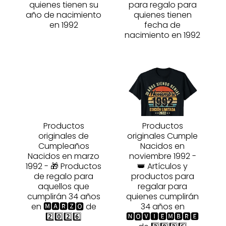
quienes tienen su
para regalo para
año de nacimiento
quienes tienen
en 1992
fecha de
nacimiento en 1992
Productos
Productos
originales de
originales Cumple
Cumpleaños
Nacidos en
Nacidos en marzo
noviembre 1992 -
1992 - 🎁 Productos
👑 Artículos y
de regalo para
productos para
aquellos que
regalar para
cumplirán 34 años
quienes cumplirán
en 🅼🅰🆁🆉🅾 de
34 años en
2️⃣0️⃣2️⃣6️⃣
🅽🅾🆅🅸🅴🅼🅱🆁🅴