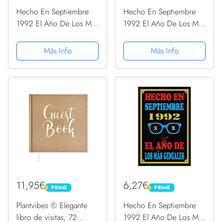
Hecho En Septiembre
Hecho En Septiembre
1992 El Año De Los Más
1992 El Año De Los Más
Geniales: Libro de visitas
Geniales: Libro de visitas
28 años, cuaderno, 120
28 años, cuaderno, 120
Más Info
Más Info
páginas de
páginas de
felicitaciones, idea de
felicitaciones, idea de
regalo, regalo de
regalo, regalo de
aniversario...
aniversario...
11,95€
6,27€
PRIME
PRIME
PRIME
PRIME
Plantvibes ® Elegante
Hecho En Septiembre
libro de visitas, 72
1992 El Año De Los Más