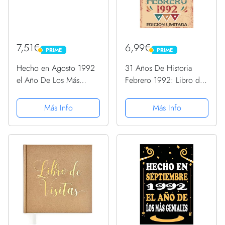
7,51€
6,99€
PRIME
PRIME
PRIME
PRIME
Hecho en Agosto 1992
31 Años De Historia
el Año De Los Más
Febrero 1992: Libro de
Geniales: Libro de visitas
visitas, cuaderno, 110
de 28 años, cuaderno,
páginas de
Más Info
Más Info
120 páginas de
felicitaciones, idea de
felicitaciones, idea de
regalo, regalo Para la
regalo, regalo de 28...
esposa, novia, mujer, La
madre