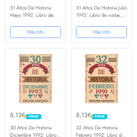
31 Años De Historia
31 Años De Historia Julio
Mayo 1992: Libro de
1992: Libro de visitas,
visitas, cuaderno, 110
cuaderno, 110 páginas
páginas de
de felicitaciones, idea
Más Info
Más Info
felicitaciones, idea de
de regalo, regalo Para la
regalo, regalo Para la
esposa, novia, mujer, La
esposa, novia, mujer, La
madre
madre
8,13€
8,13€
PRIME
PRIME
PRIME
PRIME
30 Años De Historia
32 Años De Historia
Diciembre 1992: Libro
Febrero 1992: Libro de