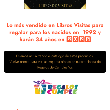
Lo más vendido en Libros Visitas para
regalar para los nacidos en 1992 y
harán 34 años en 2️⃣0️⃣2️⃣6️⃣