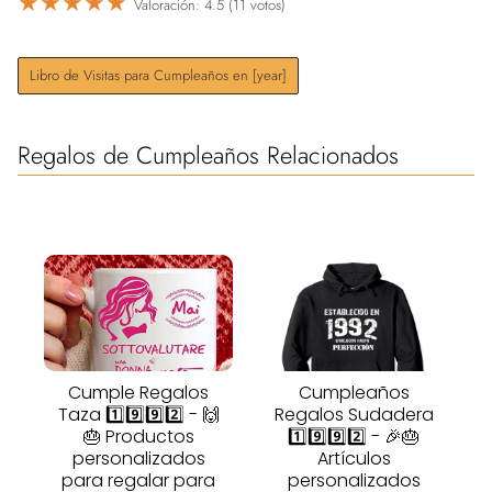
★
★
★
★
★
Valoración: 4.5 (11 votos)
Libro de Visitas para Cumpleaños en [year]
Regalos de Cumpleaños Relacionados
Cumple Regalos
Cumpleaños
Taza 1️⃣9️⃣9️⃣2️⃣ - 🙌
Regalos Sudadera
🎂 Productos
1️⃣9️⃣9️⃣2️⃣ - 🎉🎂
personalizados
Artículos
para regalar para
personalizados