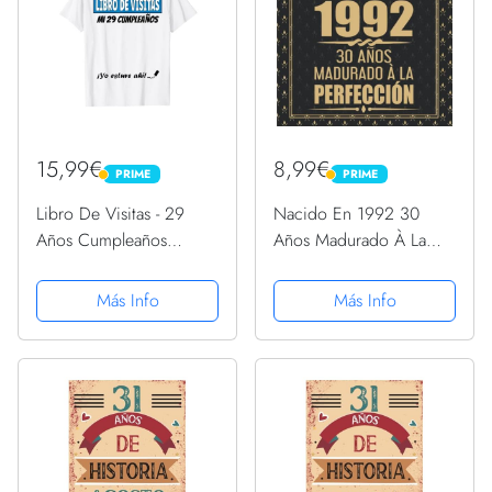
15,99€
8,99€
PRIME
PRIME
PRIME
PRIME
Libro De Visitas - 29
Nacido En 1992 30
Años Cumpleaños
Años Madurado À La
Divertido Regalo 1992
Perfección: 30
Camiseta
cumpleaños Libro Firmas
Más Info
Más Info