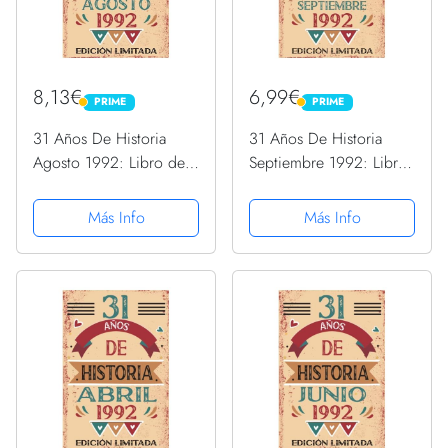
8,13€
6,99€
PRIME
PRIME
PRIME
PRIME
31 Años De Historia
31 Años De Historia
Agosto 1992: Libro de
Septiembre 1992: Libro
visitas, cuaderno, 110
de visitas, cuaderno, 110
páginas de
páginas de
Más Info
Más Info
felicitaciones, idea de
felicitaciones, idea de
regalo, regalo Para la
regalo, regalo Para la
esposa, novia, mujer, La
esposa, novia, mujer, La
madre
madre