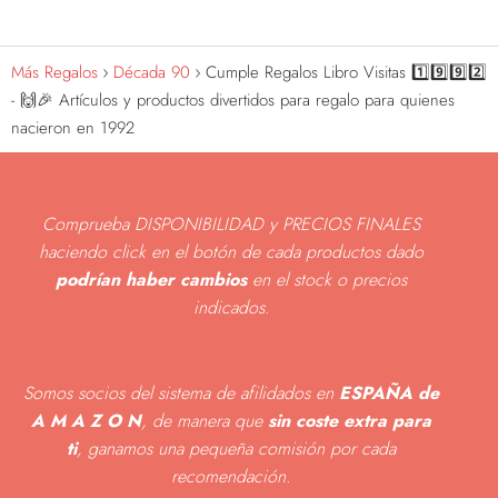
Más Regalos
Década 90
Cumple Regalos Libro Visitas 1️⃣9️⃣9️⃣2️⃣
- 🙌🎉 Artículos y productos divertidos para regalo para quienes
nacieron en 1992
Comprueba DISPONIBILIDAD y PRECIOS FINALES
haciendo click en el botón de cada productos dado
podrían haber cambios
en el stock o precios
indicados
.
Somos socios del sistema de afilidados en
ESPAÑA de
A M A Z O N
, de manera que
sin coste extra para
ti
, ganamos una pequeña comisión por cada
recomendación.