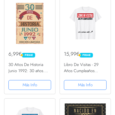
6,99€
15,99€
PRIME
PRIME
PRIME
PRIME
30 Años De Historia
Libro De Visitas - 29
Junio 1992: 30 años.
Años Cumpleaños
Libro de visitas,
Divertido Regalo 1992
cuaderno, 110 páginas
Camiseta
Más Info
Más Info
de felicitaciones, idea
de regalo, regalo Para la
esposa, novia, mujer,
La...