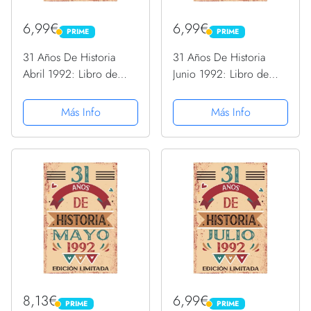
6,99€
6,99€
PRIME
PRIME
PRIME
PRIME
31 Años De Historia
31 Años De Historia
Abril 1992: Libro de
Junio 1992: Libro de
visitas, cuaderno, 110
visitas, cuaderno, 110
páginas de
páginas de
Más Info
Más Info
felicitaciones, idea de
felicitaciones, idea de
regalo, regalo Para la
regalo, regalo Para la
esposa, novia, mujer, La
esposa, novia, mujer, La
madre
madre
8,13€
6,99€
PRIME
PRIME
PRIME
PRIME