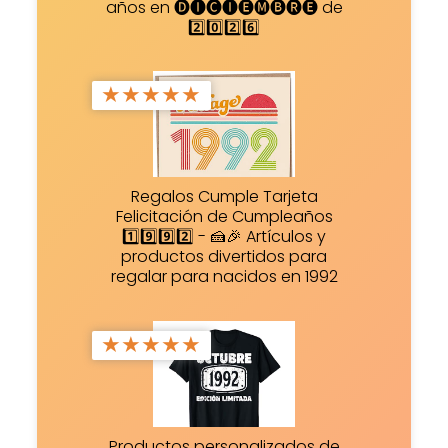
años en 🅓🅘🅒🅘🅔🅜🅑🅡🅔 de
2️⃣0️⃣2️⃣6️⃣
★
★
★
★
★
Regalos Cumple Tarjeta
Felicitación de Cumpleaños
1️⃣9️⃣9️⃣2️⃣ - 🍰🎉 Artículos y
productos divertidos para
regalar para nacidos en 1992
★
★
★
★
★
Productos personalizados de