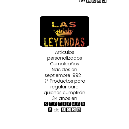
de 2️⃣0️⃣2️⃣6️⃣
Artículos
personalizados
Cumpleaños
Nacidos en
septiembre 1992 -
🎈 Productos para
regalar para
quienes cumplirán
34 años en
🆂🅴🅿🆃🅸🅴🅼🅱🆁
🅴 de 2️⃣0️⃣2️⃣6️⃣