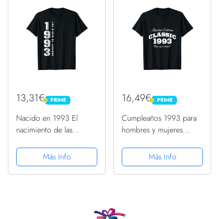
13,31€
16,49€
PRIME
PRIME
PRIME
PRIME
Nacido en 1993 El
Cumpleaños 1993 para
nacimiento de las
hombres y mujeres
leyendas Regalo de
Camiseta
cumpleaños de
Más Info
Más Info
aniversario Camiseta