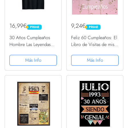
16,99€
9,24€
PRIME
PRIME
PRIME
PRIME
30 Años Cumpleaños
Feliz 60 Cumpleaños: El
Hombre Las Leyendas
Libro de Visitas de mis
Nacen En Vintage 1993
60 años para Fiesta de
Camiseta
Cumpleaños - 21x21cm -
Más Info
Más Info
100 Páginas para
Felicitaciones, Saludos,
Fotos y ... - Tema:...