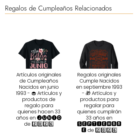
Regalos de Cumpleaños Relacionados
Artículos originales
Regalos originales
de Cumpleaños
Cumple Nacidos
Nacidos en junio
en septiembre 1993
1993 - 🧁 Artículos y
- 🎁 Artículos y
productos de
productos para
regalo para
regalar para
quienes hacen 33
quienes cumplirán
años en 🅙🅤🅝🅘🅞
33 años en
de 2️⃣0️⃣2️⃣6️⃣
🆂🅴🅿🆃🅸🅴🅼🅱🆁
🅴 de 2️⃣0️⃣2️⃣6️⃣