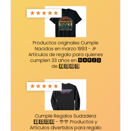
★
★
★
★
★
Productos originales Cumple
Nacidos en marzo 1993 - 🎉
Artículos de regalo para quienes
cumplen 33 años en 🅼🅰🆁🆉🅾
de 2️⃣0️⃣2️⃣6️⃣
★
★
★
★
★
Cumple Regalos Sudadera
1️⃣9️⃣9️⃣3️⃣ - 🎊🎊 Productos y
Artículos divertidos para regalo