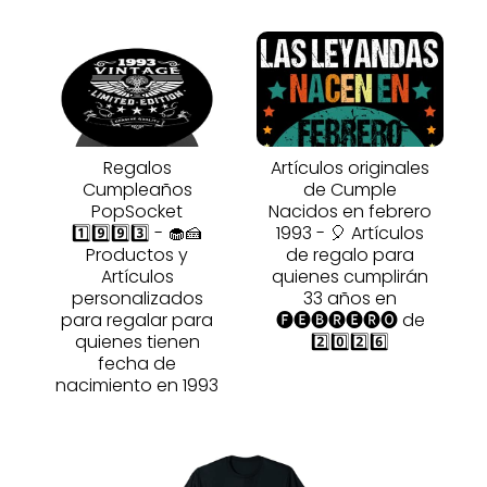
Regalos
Artículos originales
Cumpleaños
de Cumple
PopSocket
Nacidos en febrero
1️⃣9️⃣9️⃣3️⃣ - 🧁🍰
1993 - 🎈 Artículos
Productos y
de regalo para
Artículos
quienes cumplirán
personalizados
33 años en
para regalar para
🅕🅔🅑🅡🅔🅡🅞 de
quienes tienen
2️⃣0️⃣2️⃣6️⃣
fecha de
nacimiento en 1993