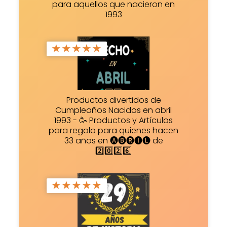
para aquellos que nacieron en
1993
★
★
★
★
★
Productos divertidos de
Cumpleaños Nacidos en abril
1993 - 🥳 Productos y Artículos
para regalo para quienes hacen
33 años en 🅐🅑🅡🅘🅛 de
2️⃣0️⃣2️⃣6️⃣
★
★
★
★
★