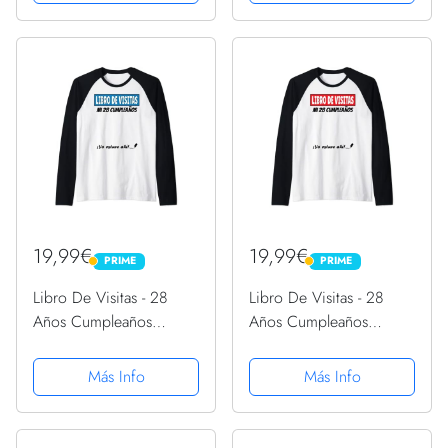
19,99€
19,99€
PRIME
PRIME
PRIME
PRIME
Libro De Visitas - 28
Libro De Visitas - 28
Años Cumpleaños
Años Cumpleaños
Divertido Regalo 1993
Divertido Regalo 1993
Camiseta Manga Raglan
Camiseta Manga Raglan
Más Info
Más Info