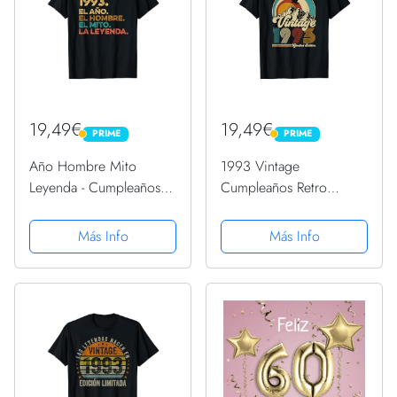
19,49€
19,49€
PRIME
PRIME
PRIME
PRIME
Año Hombre Mito
1993 Vintage
Leyenda - Cumpleaños
Cumpleaños Retro
Regalo Vintage 1993
Edición Limitada
Camiseta
Hombres Mujer Regalo
Más Info
Más Info
Camiseta