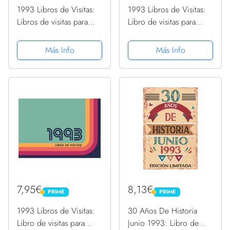
1993 Libros de Visitas:
1993 Libros de Visitas:
Libros de visitas para
Libro de visitas para
fiestas de cumpleaños
fiestas de cumpleaños
de estilo vintage para
de estilo retro para que
Más Info
Más Info
que la familia y los
la familia y los amigos
amigos inserten saludos
inserten saludos y
y mensajes | 100...
mensajes | 100...
7,95€
8,13€
PRIME
PRIME
PRIME
PRIME
1993 Libros de Visitas:
30 Años De Historia
Libro de visitas para
Junio 1993: Libro de