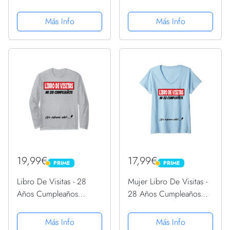
fiestas de cumpleaños
visitas, cuaderno, 110
de estilo retro para que
páginas de
Más Info
Más Info
la familia y los amigos
felicitaciones, idea de
inserten saludos y
regalo, regalo Para la
mensajes | 100...
esposa, novia, mujer, La
madre
19,99€
17,99€
PRIME
PRIME
PRIME
PRIME
Libro De Visitas - 28
Mujer Libro De Visitas -
Años Cumpleaños
28 Años Cumpleaños
Divertido Regalo 1993
Divertido Regalo 1993
Manga Larga
Camiseta Cuello V
Más Info
Más Info