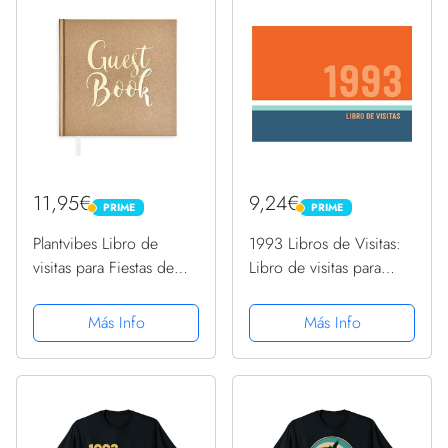
11,95€
9,24€
PRIME
PRIME
PRIME
PRIME
Plantvibes Libro de
1993 Libros de Visitas:
visitas para Fiestas de
Libro de visitas para
Boda, Bautizo o
fiestas de cumpleaños
cumpleaños, 72 páginas,
de estilo retro para que
Más Info
Más Info
Tapa Dura, Papel, Libro
la familia y los amigos
de Invitados Estilo
inserten saludos y
Vintage, Álbum de
mensajes | 100 páginas
visitantes...