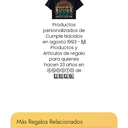
Productos
personalizados de
Cumple Nacidos
en agosto 1993 - 🙌
Productos y
Artículos de regalo
para quienes
hacen 33 años en
ⒶⒼⓄⓈⓉⓄ de
2️⃣0️⃣2️⃣6️⃣
Más Regalos Relacionados