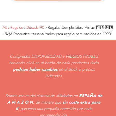
Más Regalos
Década 90
Regalos Cumple Libro Visitas 1️⃣9️⃣9️⃣3️⃣
- 🥳🎈 Productos personalizados para regalo para nacidos en 1993
Comprueba DISPONIBILIDAD y PRECIOS FINALES
haciendo click en el botón de cada productos dado
podrían haber cambios
en el stock o precios
indicados
.
Somos socios del sistema de afilidados en
ESPAÑA de
A M A Z O N
, de manera que
sin coste extra para
ti
, ganamos una pequeña comisión por cada
recomendación.