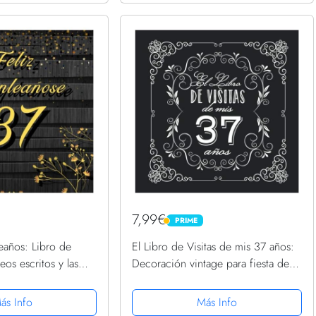
7,99€
PRIME
PRIME
eaños: Libro de
El Libro de Visitas de mis 37 años:
eos escritos y las
Decoración vintage para fiesta de
as , Cumpleaños
37 cumpleaños – Regalo para
Perfecto regalo para
hombre y mujer - 37 años - Libro de
ás Info
Más Info
.. 100...
firmas para...