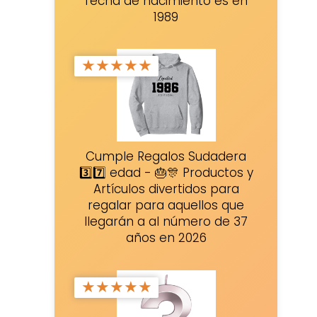
fecha de nacimiento es en
1989
★
★
★
★
★
Cumple Regalos Sudadera
3️⃣7️⃣ edad - 🎂🎊 Productos y
Artículos divertidos para
regalar para aquellos que
llegarán a al número de 37
años en 2026
★
★
★
★
★