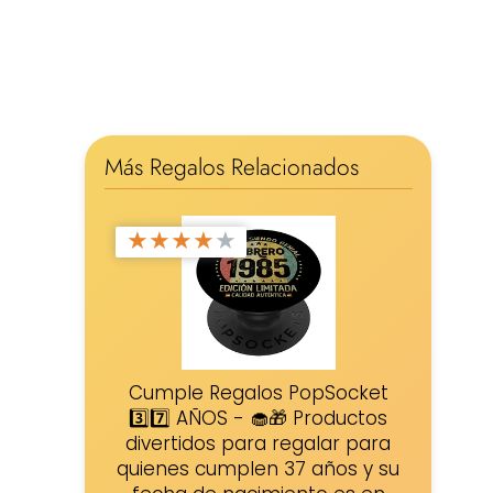
Más Regalos Relacionados
★
★
★
★
★
Cumple Regalos PopSocket
3️⃣7️⃣ AÑOS - 🧁🎁 Productos
divertidos para regalar para
quienes cumplen 37 años y su