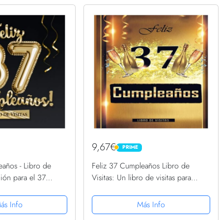
9,67€
PRIME
PRIME
eaños - Libro de
Feliz 37 Cumpleaños Libro de
ción para el 37
Visitas: Un libro de visitas para
egalo originale para
fiesta de 37 cumpleaños –
- 37 años - Libro de
Decoración y regalos originales
ás Info
Más Info
para hombres y mujeres - 37 ......