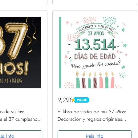
9,29€
PRIME
PRIME
ro de visitas:
El libro de visitas de mis 37 años:
a el 37 cumpleaños
Decoración y regalos originales
 hombre y mujer - 37
para el 37 cumpleaños – Ideas para
 Globos Oro Negro -
hombre y mujer - 37 años en días -
ás Info
Más Info