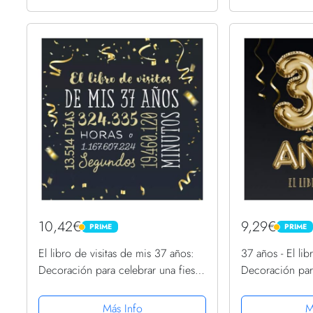
10,42€
9,29€
PRIME
PRIME
PRIME
PRIME
El libro de visitas de mis 37 años:
37 años - El lib
Decoración para celebrar una fiesta
Decoración par
de 37 cumpleaños – Regalo para
– Regalos para
hombre y mujer - 37 años - Libro de
años - Edición
Más Info
M