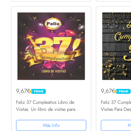
9,67€
9,67€
PRIME
PRIME
PRIME
PRIME
Feliz 37 Cumpleaños Libro de
Feliz 37 Cumpl
Visitas: Un libro de visitas para
Visitas Para Des
fiesta de 37 cumpleaños –
Fotos más bell
Decoración y regalos originales
felicitaciones 
Más Info
M
para hombres y mujeres - 37 ......
decoración en .