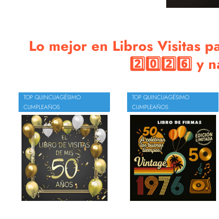
Lo mejor en Libros Visitas p
2️⃣0️⃣2️⃣6️⃣ y
TOP QUINCUAGÉSIMO
TOP QUINCUAGÉSIMO
CUMPLEAÑOS
CUMPLEAÑOS