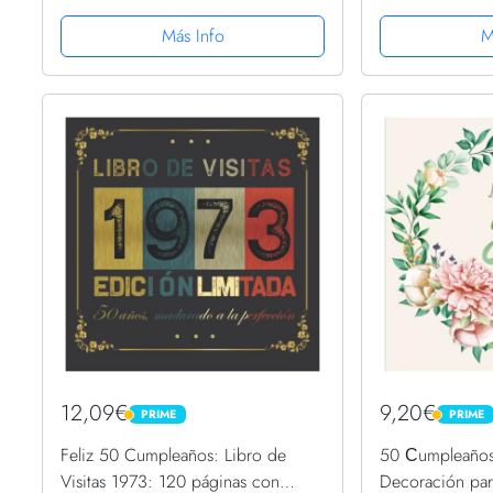
firmas 50 Cumpleaños para
100 páginas par
Dedicatorias y Fotos (Incluye Frases
dedicatorias, r
Más Info
M
y Citas sobre los 50 años)
felicitaciones y
invitados.
12,09€
9,20€
PRIME
PRIME
PRIME
PRIME
Feliz 50 Cumpleaños: Libro de
50 Сumpleaños 
Visitas 1973: 120 páginas con
Decoración par