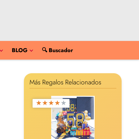
BLOG
🔍 Buscador
Más Regalos Relacionados
★
★
★
★
★