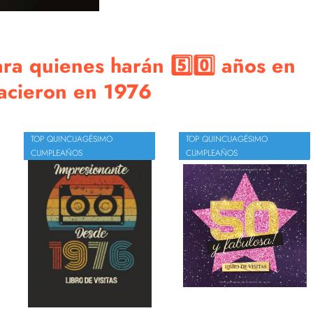
ara quienes harán 5️⃣0️⃣ años en
 nacieron en 1976
TOP QUINCUAGÉSIMO
TOP QUINCUAGÉSIMO
CUMPLEAÑOS
CUMPLEAÑOS