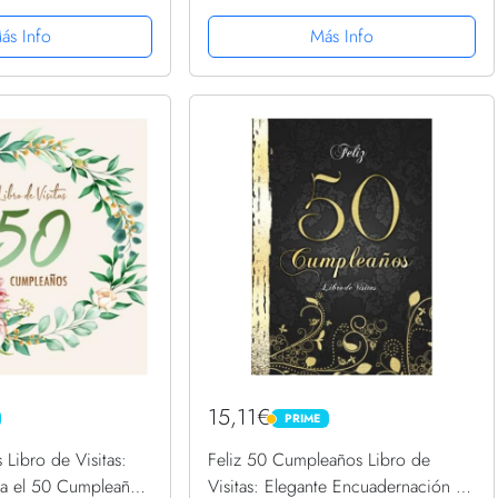
a firmas,
cumpleaños – Regalos originales
ecuerdos,
para hombre y mujer - 50 años -
ás Info
Más Info
 fotos de los
Libro de firmas para...
15,11€
PRIME
PRIME
Libro de Visitas:
Feliz 50 Cumpleaños Libro de
a el 50 Cumpleaños
Visitas: Elegante Encuadernación en