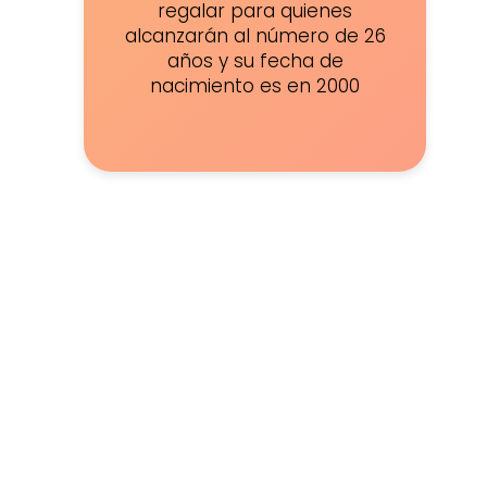
regalar para quienes
alcanzarán al número de 26
años y su fecha de
nacimiento es en 2000