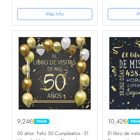
espacio para fotos y mensajes de
| Regalos Orig
invitados.
Mujer 50 Años 
Más Info
M
para Felicitacio
9,24€
10,42€
PRIME
PRIM
PRIME
PRIME
50 años: Feliz 50 Cumpleaños - El
El libro de visi