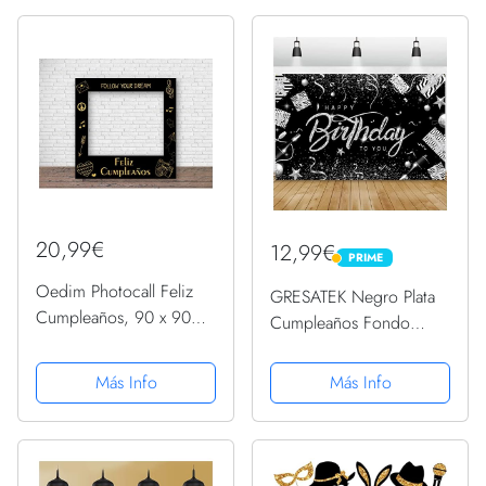
Celebraciones puntuales,
Ideas para Regalos |
Ventana Troquelada,
Regalos Personalizados...
Photocall Divertido
20,99€
12,99€
PRIME
PRIME
Oedim Photocall Feliz
GRESATEK Negro Plata
Cumpleaños, 90 x 90
Cumpleaños Fondo
cm, Eventos o
Bandera, Happy Birthday
Celebraciones puntuales,
Banner de Photocall
Más Info
Más Info
Ventana Troquelada,
Decoraciones de Fiesta
Photocall Divertido
Aniversario Cartel de
Feliz Cumpleaños Para
Hombres...