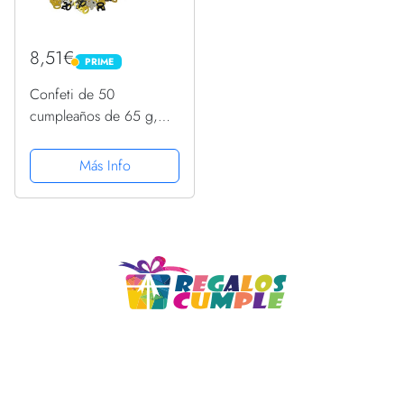
8,51€
PRIME
PRIME
Confeti de 50
cumpleaños de 65 g,
incluye 1200 piezas de
oro, plata, negro, 50
Más Info
lentejuelas, 15 g, confeti
de estrella de plata, 20
g, oro negro, feliz...