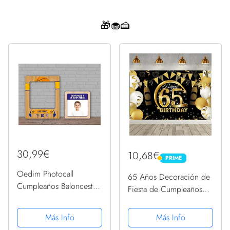
🎁🧁🍰
30,99€
10,68€
PRIME
PRIME
Oedim Photocall
65 Años Decoración de
Cumpleaños Baloncesto
Fiesta de Cumpleaños65
+ Cartel, 100x80cm +
Años Fondo de
65x60cm, Photocall
Cumpleaños de Oro
Más Info
Más Info
Decorativo para Eventos
Negr,65 Años Banner de