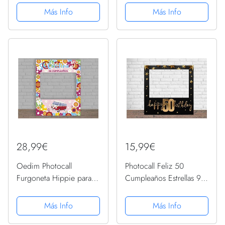
| Ventanas Troqueladas |
Hombres Mujeres
Más Info
Más Info
Photocall Divertido |
niños,40" Figuras Gold
Atrezzos
globo de lámina de helio
inflable, gigante
grande...
28,99€
15,99€
Oedim Photocall
Photocall Feliz 50
Furgoneta Hippie para
Cumpleaños Estrellas 90
Cumpleaños
x 90 cm | Regalos para
Personalizado,
Cumpleaños | Photocall
Más Info
Más Info
80x100cm, Eventos o
Económico y Original |