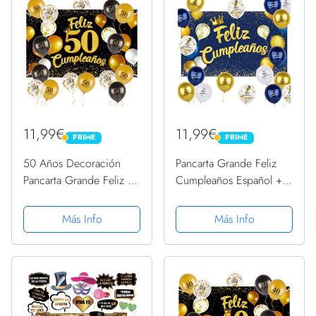
11,99€
11,99€
PRIME
PRIME
PRIME
PRIME
50 Años Decoración
Pancarta Grande Feliz
Pancarta Grande Feliz 50
Cumpleaños Español +
Cumpleaños Español +
12pcs Globos para
15pcs Globos Photocall
Decoración Fiesta
Más Info
Más Info
50 Cumpleaños Fiesta
Cumpleaños Cartel Azul
Cartel Oro Negro