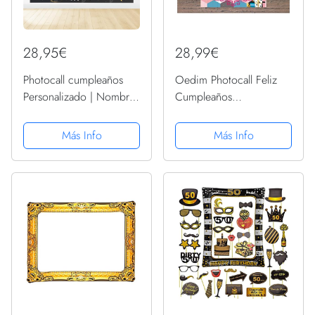
28,95€
28,99€
Photocall cumpleaños
Oedim Photocall Feliz
Personalizado | Nombre
Cumpleaños
y Edad Personalizado |
Personalizado,
Photocall Elegante
100x100cm, Eventos o
Más Info
Más Info
Impreso en Lona |
Celebraciones puntuales,
Photocall para
Ventana Troquelada,
cumpleaños y Fiestas
Photocall Divertido
económico y...