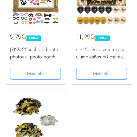
9,79€
11,99€
PRIME
PRIME
PRIME
PRIME
JZK® 25 x photo booth
(1+15) Decoración para
photocall photo booth
Cumpleaños 60 Escrita
con accesorios
en Español 1 Pancarta
decoracion con un
Feliz Cumpleños 60
Más Info
Más Info
marco para boda baby
Decoración 60 Años
shower cumpleaños
Negro Oro Happy
Navidad Halloween Año
Bithday Fondo Cartel
Nuevo y otro...
con15 Globos...