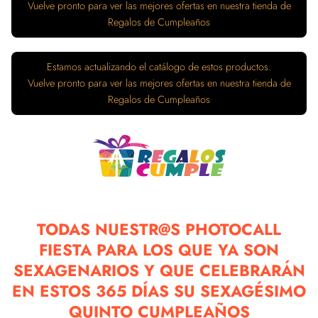
Vuelve pronto para ver las mejores ofertas en nuestra tienda de
Regalos de Cumpleaños
Estamos actualizando el catálogo de estos productos.
Vuelve pronto para ver las mejores ofertas en nuestra tienda de
Regalos de Cumpleaños
TODAS NUESTR@S PHOTOCALL
FIESTA PARA LOS QUE YA SON
SEXAGENARIOS Y QUE CELEBRARÁN
EN ESTOS 365 DÍAS SU SEXAGÉSIMO
QUINTO CUMPLEAÑOS