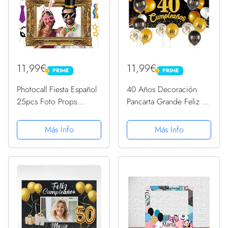
11,99€
11,99€
PRIME
PRIME
PRIME
PRIME
Photocall Fiesta Español
40 Años Decoración
25pcs Foto Props
Pancarta Grande Feliz 40
Divertido + Marco de
Cumpleaños Español +
Fotocol Photocall Frases
15pcs Globos Photocall
Más Info
Más Info
Graciosas para Fiesta
40 Cumpleaños Fiesta
Cumpleaños Boda
Cartel Oro Negro