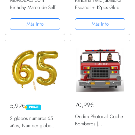
AIBAOBAO 50th
Pancarta Feliz Jubilación
Birthday Marco de Selfie
Español + 12pcs Globos
Inflable, Cumpleaños
Decoración Fiesta
Photo Booth Props,
Jubilación Oro Negro
Más Info
Más Info
Fotos Inflable
Photocall Adornos
Decoración DIY+ 35
Jubilación
Piezas Photobooth
Cumpleaños
Accesorios...
70,99€
5,99€
PRIME
PRIME
Oedim Photocall Coche
2 globos numeros 65
Bomberos |
años, Number globo
Medidas1,65 m x 1,49 m
número 65 Dorado para