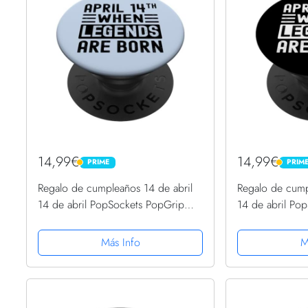
14,99€
14,99€
PRIME
PRIM
PRIME
PRIME
Regalo de cumpleaños 14 de abril
Regalo de cump
14 de abril PopSockets PopGrip
14 de abril Po
Intercambiable
Intercambiable
Más Info
M