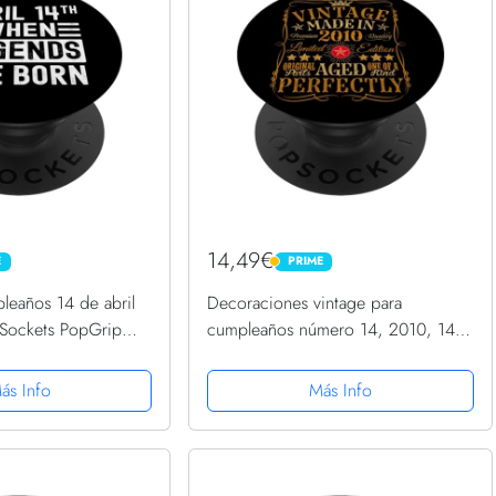
14,49€
E
PRIME
PRIME
leaños 14 de abril
Decoraciones vintage para
pSockets PopGrip
cumpleaños número 14, 2010, 14
cumpleaños PopSockets PopGrip
Intercambiable
ás Info
Más Info