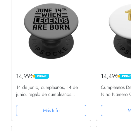
14,99€
14,49€
PRIME
PRIM
PRIME
PRIME
14 de junio, cumpleaños, 14 de
Cumpleaños De
junio, regalo de cumpleaños
Niño Número 
PopSockets PopGrip Intercambiable
PopSockets Pop
Más Info
M