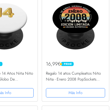
16,99€
E
PRIME
PRIME
 14 Años Niña Niño
Regalo 14 años Cumpleaños Niño
Globo De
Niña - Enero 2008 PopSockets
Grip Intercambiable
PopGrip Intercambiable
ás Info
Más Info