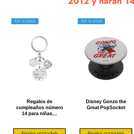
2012 y harán 14 
TOP 14 AÑOS
TOP 14 AÑOS
Regalos de
Disney Gonzo the
cumpleaños número
Great PopSocket
14 para niñas,...
Regalos popsockets
Regalos popsockets