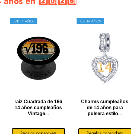
años en 2️⃣0️⃣2️⃣6️⃣
TOP 14 AÑOS
TOP 14 AÑOS
raíz Cuadrada de 196
Charms cumpleaños
14 años cumpleaños
de 14 años para
Vintage...
pulsera estilo...
Regalos popsockets
Regalos popsockets