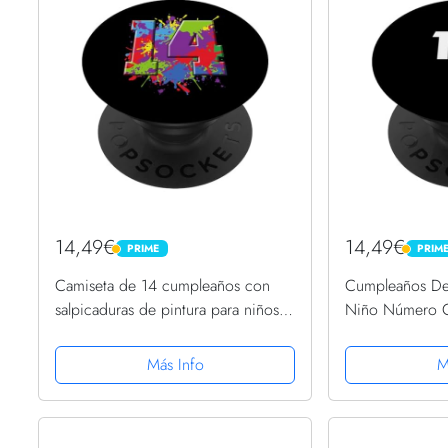
14,49€
14,49€
PRIME
PRIM
PRIME
PRIME
Camiseta de 14 cumpleaños con
Cumpleaños De
salpicaduras de pintura para niños y
Niño Número 
niñas de 14 años PopSockets
PopSockets Pop
PopGrip Intercambiable
Más Info
M