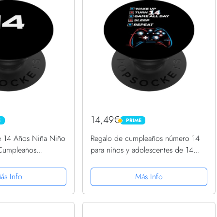
14,49€
E
PRIME
PRIME
 14 Años Niña Niño
Regalo de cumpleaños número 14
Cumpleaños
para niños y adolescentes de 14
Grip Intercambiable
años de edad Gamer Girl
PopSockets PopGrip Intercambiable
ás Info
Más Info