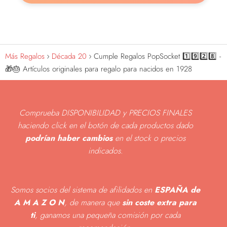
Más Regalos
Década 20
Cumple Regalos PopSocket 1️⃣9️⃣2️⃣8️⃣ -
🎁🎂 Artículos originales para regalo para nacidos en 1928
Comprueba DISPONIBILIDAD y PRECIOS FINALES
haciendo click en el botón de cada productos dado
podrían haber cambios
en el stock o precios
indicados
.
Somos socios del sistema de afilidados en
ESPAÑA de
A M A Z O N
, de manera que
sin coste extra para
ti
, ganamos una pequeña comisión por cada