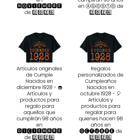
🅽🅾🆅🅸🅴🅼🅱🆁🅴
en ⒶⒼⓄⓈⓉⓄ de
de 2️⃣0️⃣2️⃣6️⃣
2️⃣0️⃣2️⃣6️⃣
Artículos originales
Regalos
de Cumple
personalizados de
Nacidos en
Cumpleaños
diciembre 1928 - 🧁
Nacidos en
Artículos y
octubre 1928 - 🎈
productos para
Artículos y
regalo para
productos para
aquellos que
regalar para
cumplirán 98 años
quienes hacen 98
en
años en
🅳🅸🅲🅸🅴🅼🅱🆁🅴
🅞🅒🅣🅤🅑🅡🅔 de
de 2️⃣0️⃣2️⃣6️⃣
2️⃣0️⃣2️⃣6️⃣