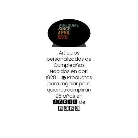
Artículos
personalizados de
Cumpleaños
Nacidos en abril
1928 - 🧁 Productos
para regalar para
quienes cumplirán
98 años en
🅰🅱🆁🅸🅻 de
2️⃣0️⃣2️⃣6️⃣