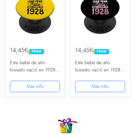
14,45€
14,45€
PRIME
PRIME
PRIME
PRIME
Este bebé de año
Este bebé de año
bisiesto nació en 1928
bisiesto nació en 1928
Febrero 29 Cumpleaños
Febrero 29 Cumpleaños
PopSockets PopGrip
PopSockets PopGrip
Más Info
Más Info
Intercambiable
Intercambiable