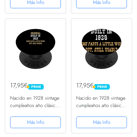
PopGrip Intercambiable
PopGrip Intercambiable
Más Info
Más Info
17,95€
17,95€
PRIME
PRIME
PRIME
PRIME
Nacido en 1928 vintage
Nacido en 1928 vintage
cumpleaños año clásico
cumpleaños año clásico
celebración PopSockets
celebración PopSockets
PopGrip Intercambiable
PopGrip Intercambiable
Más Info
Más Info