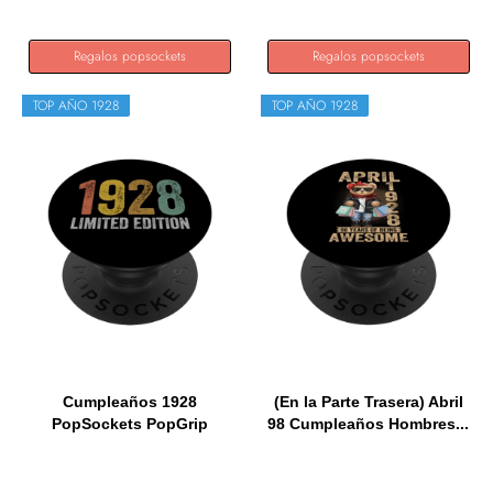
Regalos popsockets
Regalos popsockets
TOP AÑO 1928
TOP AÑO 1928
Cumpleaños 1928
(En la Parte Trasera) Abril
PopSockets PopGrip
98 Cumpleaños Hombres...
Intercambiable