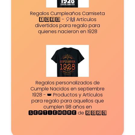
Regalos Cumpleaños Camiseta
1️⃣9️⃣2️⃣8️⃣ - 🎈🙌 Artículos
divertidos para regalo para
quienes nacieron en 1928
Regalos personalizados de
Cumple Nacidos en septiembre
1928 - 👑 Productos y Artículos
para regalo para aquellos que
cumplen 98 años en
🆂🅴🅿🆃🅸🅴🅼🅱🆁🅴 de 2️⃣0️⃣2️⃣6️⃣