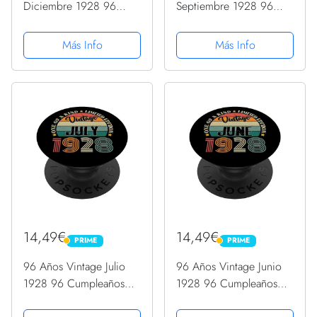
Diciembre 1928 96
Septiembre 1928 96
Cumpleaños Retro
Cumpleaños Retro
PopSockets PopGrip
PopSockets PopGrip
Más Info
Más Info
Intercambiable
Intercambiable
14,49€
14,49€
PRIME
PRIME
PRIME
PRIME
96 Años Vintage Julio
96 Años Vintage Junio
1928 96 Cumpleaños
1928 96 Cumpleaños
Retro PopSockets
Retro PopSockets