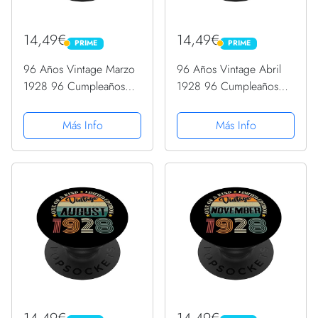
14,49€
14,49€
PRIME
PRIME
PRIME
PRIME
96 Años Vintage Marzo
96 Años Vintage Abril
1928 96 Cumpleaños
1928 96 Cumpleaños
Retro PopSockets
Retro PopSockets
PopGrip Intercambiable
PopGrip Intercambiable
Más Info
Más Info