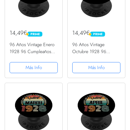
14,49€
14,49€
PRIME
PRIME
PRIME
PRIME
96 Años Vintage Enero
96 Años Vintage
1928 96 Cumpleaños
Octubre 1928 96
Retro PopSockets
Cumpleaños Retro
PopGrip Intercambiable
PopSockets PopGrip
Más Info
Más Info
Intercambiable