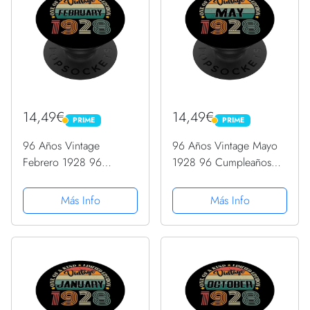
14,49€
14,49€
PRIME
PRIME
PRIME
PRIME
96 Años Vintage
96 Años Vintage Mayo
Febrero 1928 96
1928 96 Cumpleaños
Cumpleaños Retro
Retro PopSockets
PopSockets PopGrip
PopGrip Intercambiable
Más Info
Más Info
Intercambiable