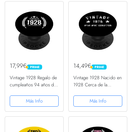
17,99€
14,49€
PRIME
PRIME
PRIME
PRIME
Vintage 1928 Regalo de
Vintage 1928 Nacido en
cumpleaños 94 años de
1928 Cerca de la
edad 94 cumpleaños
Condición de Menta
PopSockets PopGrip
Cumpleaños PopSockets
Más Info
Más Info
Intercambiable
PopGrip Intercambiable