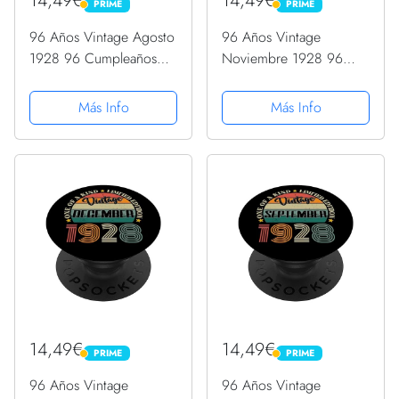
14,49€
14,49€
PRIME
PRIME
PRIME
PRIME
96 Años Vintage Agosto
96 Años Vintage
1928 96 Cumpleaños
Noviembre 1928 96
Retro PopSockets
Cumpleaños Retro
PopGrip Intercambiable
PopSockets PopGrip
Más Info
Más Info
Intercambiable
14,49€
14,49€
PRIME
PRIME
PRIME
PRIME
96 Años Vintage
96 Años Vintage