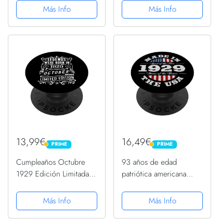
PopGrip Intercambiable
PopGrip Intercambiable
Más Info
Más Info
13,99€
16,49€
PRIME
PRIME
PRIME
PRIME
Cumpleaños Octubre
93 años de edad
1929 Edición Limitada
patriótica americana
Regalo Used Vintage
bandera de Estados
PopSockets PopGrip
Unidos 1929 93
Más Info
Más Info
Intercambiable
cumpleaños PopSockets