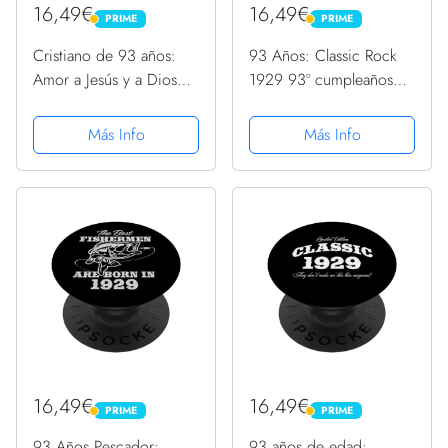
16,49€
16,49€
PRIME
PRIME
PRIME
PRIME
Cristiano de 93 años:
93 Años: Classic Rock
Amor a Jesús y a Dios
1929 93º cumpleaños
1929 93 cumpleaños
PopSockets PopGrip
PopSockets PopGrip
Intercambiable
Más Info
Más Info
Intercambiable
16,49€
16,49€
PRIME
PRIME
PRIME
PRIME
93 Años Pescador:
93 años de edad: