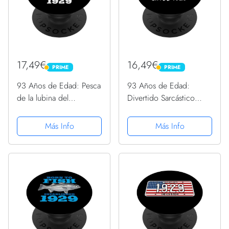
17,49€
16,49€
PRIME
PRIME
PRIME
PRIME
93 Años de Edad: Pesca
93 Años de Edad:
de la lubina del
Divertido Sarcástico
pescador 1929 93rd
Humorous Gag 1929 93
Cumpleaños PopSockets
Cumpleaños PopSockets
Más Info
Más Info
PopGrip Intercambiable
PopGrip Intercambiable