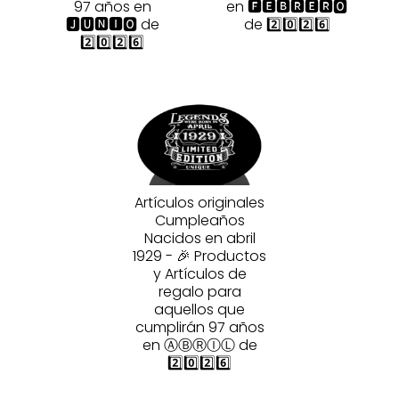
97 años en
en 🅵🅴🅱🆁🅴🆁🅾
🅹🆄🅽🅸🅾 de
de 2️⃣0️⃣2️⃣6️⃣
2️⃣0️⃣2️⃣6️⃣
Artículos originales
Cumpleaños
Nacidos en abril
1929 - 🎉 Productos
y Artículos de
regalo para
aquellos que
cumplirán 97 años
en ⒶⒷⓇⒾⓁ de
2️⃣0️⃣2️⃣6️⃣