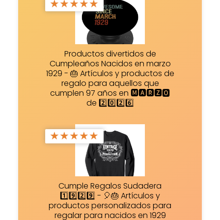
★
★
★
★
★
Productos divertidos de
Cumpleaños Nacidos en marzo
1929 - 🎂 Artículos y productos de
regalo para aquellos que
cumplen 97 años en 🅼🅰🆁🆉🅾
de 2️⃣0️⃣2️⃣6️⃣
★
★
★
★
★
Cumple Regalos Sudadera
1️⃣9️⃣2️⃣9️⃣ - 🎈🎂 Artículos y
productos personalizados para
regalar para nacidos en 1929