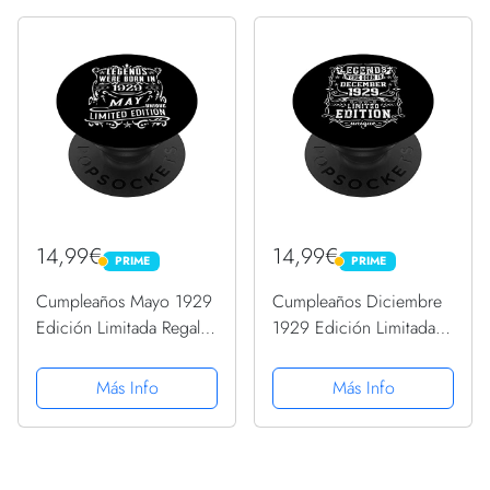
PopGrip Intercambiable
14,99€
14,99€
PRIME
PRIME
PRIME
PRIME
Cumpleaños Mayo 1929
Cumpleaños Diciembre
Edición Limitada Regalo
1929 Edición Limitada
Legend May PopSockets
Regalo Vintage
PopGrip Intercambiable
PopSockets PopGrip
Más Info
Más Info
Intercambiable