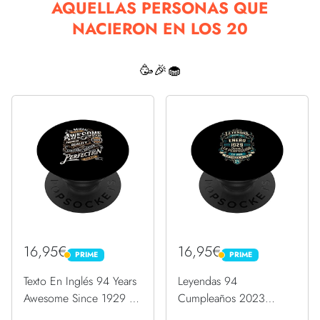
AQUELLAS PERSONAS QUE
NACIERON EN LOS 20
🥳🎉🧁
16,95€
16,95€
PRIME
PRIME
PRIME
PRIME
Texto En Inglés 94 Years
Leyendas 94
Awesome Since 1929 94
Cumpleaños 2023
Cumpleaños PopSockets
Nacidos En Enero De