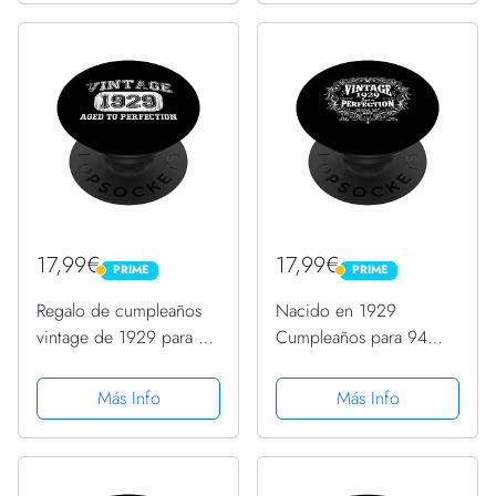
17,99€
17,99€
PRIME
PRIME
PRIME
PRIME
Regalo de cumpleaños
Nacido en 1929
vintage de 1929 para 93
Cumpleaños para 94
años de edad 93
años PopSockets
cumpleaños PopSockets
PopGrip Intercambiable
Más Info
Más Info
PopGrip Intercambiable