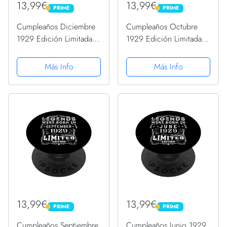
13,99€
13,99€
PRIME
PRIME
PRIME
PRIME
Cumpleaños Diciembre
Cumpleaños Octubre
1929 Edición Limitada
1929 Edición Limitada
Regalo Vintage
Regalo Used Vintage
PopSockets PopGrip
PopSockets PopGrip
Más Info
Más Info
Intercambiable
Intercambiable
13,99€
13,99€
PRIME
PRIME
PRIME
PRIME
Cumpleaños Septiembre
Cumpleaños Junio 1929