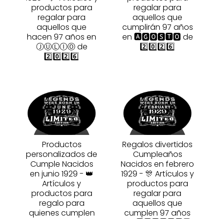
productos para
regalar para
regalar para
aquellos que
aquellos que
cumplirán 97 años
hacen 97 años en
en 🅰🅶🅾🆂🆃🅾 de
ⒿⓊⓁⒾⓄ de
2️⃣0️⃣2️⃣6️⃣
2️⃣0️⃣2️⃣6️⃣
Productos
Regalos divertidos
personalizados de
Cumpleaños
Cumple Nacidos
Nacidos en febrero
en junio 1929 - 👑
1929 - 🎊 Artículos y
Artículos y
productos para
productos para
regalar para
regalo para
aquellos que
quienes cumplen
cumplen 97 años