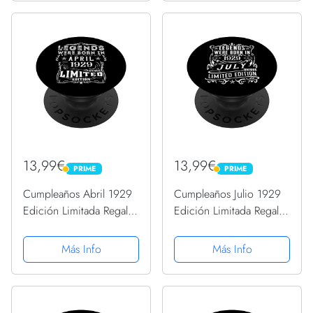
Intercambiable
13,99€
13,99€
PRIME
PRIME
PRIME
PRIME
Cumpleaños Abril 1929
Cumpleaños Julio 1929
Edición Limitada Regalo
Edición Limitada Regalo
April PopSockets
Legend July PopSockets
PopGrip Intercambiable
PopGrip Intercambiable
Más Info
Más Info