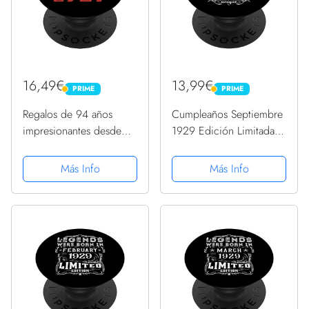
16,49€
13,99€
PRIME
PRIME
PRIME
PRIME
Regalos de 94 años
Cumpleaños Septiembre
impresionantes desde
1929 Edición Limitada
octubre de 1929 para
Regalo Vintage
cumpleaños PopSockets
PopSockets PopGrip
Más Info
Más Info
PopGrip Intercambiable
Intercambiable