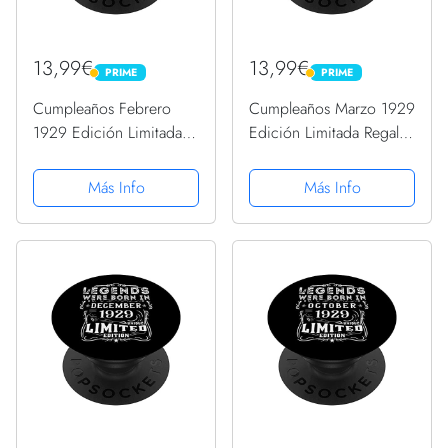
13,99€
13,99€
PRIME
PRIME
PRIME
PRIME
Cumpleaños Febrero
Cumpleaños Marzo 1929
1929 Edición Limitada
Edición Limitada Regalo
Regalo February
March 1929 PopSockets
PopSockets PopGrip
PopGrip Intercambiable
Más Info
Más Info
Intercambiable