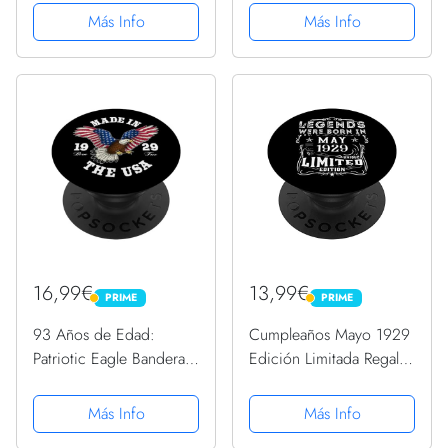
PopGrip Intercambiable
PopSockets PopGrip
Más Info
Más Info
Intercambiable
16,99€
13,99€
PRIME
PRIME
PRIME
PRIME
93 Años de Edad:
Cumpleaños Mayo 1929
Patriotic Eagle Bandera
Edición Limitada Regalo
de Estados Unidos 1929
Legend May PopSockets
93 Cumpleaños
PopGrip Intercambiable
Más Info
Más Info
PopSockets PopGrip