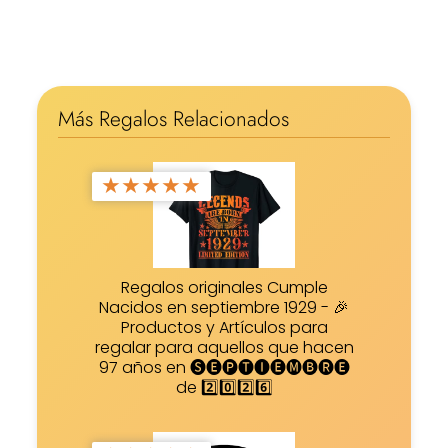
Más Regalos Relacionados
★
★
★
★
★
Regalos originales Cumple
Nacidos en septiembre 1929 - 🎉
Productos y Artículos para
regalar para aquellos que hacen
97 años en 🅢🅔🅟🅣🅘🅔🅜🅑🅡🅔
de 2️⃣0️⃣2️⃣6️⃣