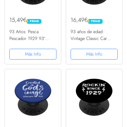
15,49€
16,49€
PRIME
PRIME
PRIME
PRIME
93 Años: Pesca
93 años de edad:
Pescador 1929 93º
Vintage Classic Car
cumpleaños PopSockets
1929 93 cumpleaños
PopGrip Intercambiable
PopSockets PopGrip
Más Info
Más Info
Intercambiable