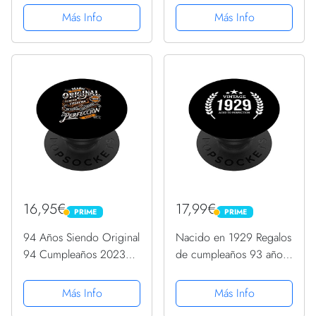
PopGrip Intercambiable
1929 PopSockets
Más Info
Más Info
PopGrip Intercambiable
16,95€
17,99€
PRIME
PRIME
PRIME
PRIME
94 Años Siendo Original
Nacido en 1929 Regalos
94 Cumpleaños 2023
de cumpleaños 93 años
Nacidos En 1929
93 cumpleaños
PopSockets PopGrip
PopSockets PopGrip
Más Info
Más Info
Intercambiable
Intercambiable