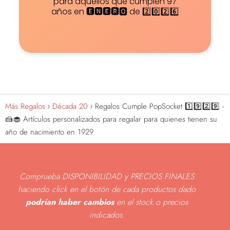
para aquellos que cumplen 97
años en 🅴🅽🅴🆁🅾 de 2️⃣0️⃣2️⃣6️⃣
Más Regalos
Década 20
Regalos Cumple PopSocket 1️⃣9️⃣2️⃣9️⃣ -
🍰🧁 Artículos personalizados para regalar para quienes tienen su
año de nacimiento en 1929
Comprueba DISPONIBILIDAD y PRECIOS FINALES
haciendo click en el botón de cada productos dado
podrían haber cambios
en el stock o precios
indicados
.