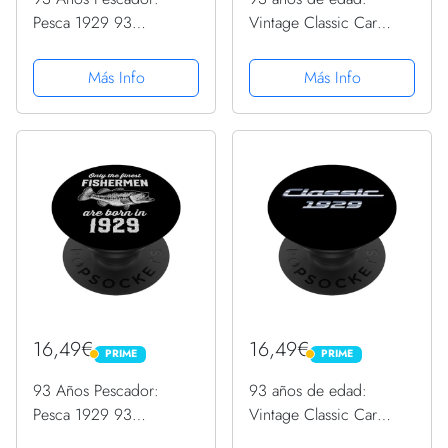
Pesca 1929 93
Vintage Classic Car
Cumpleaños PopSockets
1929 93 cumpleaños
PopGrip Intercambiable
PopSockets PopGrip
Más Info
Más Info
Intercambiable
16,49€
16,49€
PRIME
PRIME
PRIME
PRIME
93 Años Pescador:
93 años de edad:
Pesca 1929 93
Vintage Classic Car
Cumpleaños PopSockets
1929 93 cumpleaños