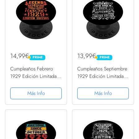
14,99€
13,99€
PRIME
PRIME
PRIME
PRIME
Cumpleaños Febrero
Cumpleaños Septiembre
1929 Edición Limitada
1929 Edición Limitada
Regalo February
Regalo Vintage
PopSockets PopGrip
PopSockets PopGrip
Más Info
Más Info
Intercambiable
Intercambiable