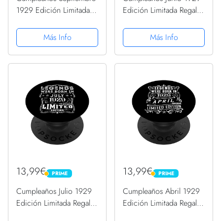
1929 Edición Limitada
Edición Limitada Regalo
Regalo Vintage
Legend June PopSockets
PopSockets PopGrip
PopGrip Intercambiable
Más Info
Más Info
Intercambiable
13,99€
13,99€
PRIME
PRIME
PRIME
PRIME
Cumpleaños Julio 1929
Cumpleaños Abril 1929
Edición Limitada Regalo
Edición Limitada Regalo
Legend July PopSockets
April PopSockets