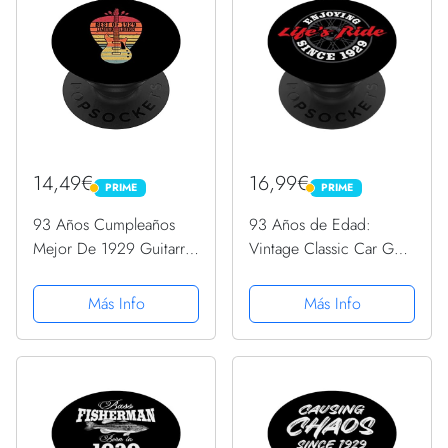
14,49€
16,99€
PRIME
PRIME
PRIME
PRIME
93 Años Cumpleaños
93 Años de Edad:
Mejor De 1929 Guitarra
Vintage Classic Car Guy
Edición Limitada
1929 93 Cumpleaños
PopSockets PopGrip
PopSockets PopGrip
Más Info
Más Info
Intercambiable
Intercambiable