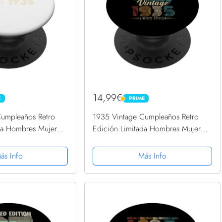
14,99€
E
PRIME
PRIME
Cumpleaños Retro
1935 Vintage Cumpleaños Retro
da Hombres Mujer
Edición Limitada Hombres Mujer
Grip Intercambiable
PopSockets PopGrip Intercambiable
ás Info
Más Info