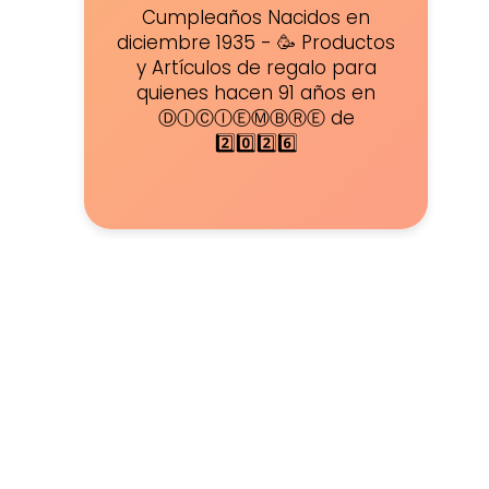
Cumpleaños Nacidos en
diciembre 1935 - 🥳 Productos
y Artículos de regalo para
quienes hacen 91 años en
ⒹⒾⒸⒾⒺⓂⒷⓇⒺ de
2️⃣0️⃣2️⃣6️⃣