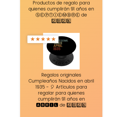
Productos de regalo para
quienes cumplirán 91 años en
ⓈⒺⓅⓉⒾⒺⓂⒷⓇⒺ de
2️⃣0️⃣2️⃣6️⃣
★
★
★
★
★
Regalos originales
Cumpleaños Nacidos en abril
1935 - 🎈 Artículos para
regalar para quienes
cumplirán 91 años en
🅰🅱🆁🅸🅻 de 2️⃣0️⃣2️⃣6️⃣