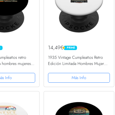
14,49€
E
PRIME
PRIME
umpleaños retro
1935 Vintage Cumpleaños Retro
da hombres mujeres
Edición Limitada Hombres Mujer
ets PopGrip
PopSockets PopGrip Intercambiable
ás Info
Más Info