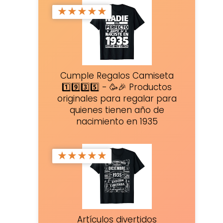
★
★
★
★
★
Cumple Regalos Camiseta
1️⃣9️⃣3️⃣5️⃣ - 🥳🎉 Productos
originales para regalar para
quienes tienen año de
nacimiento en 1935
★
★
★
★
★
Artículos divertidos