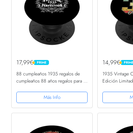
17,99€
14,99€
PRIME
PRIM
PRIME
PRIME
88 cumpleaños 1935 regalos de
1935 Vintage 
cumpleaños 88 años regalos para él
Edición Limita
ella PopSockets PopGrip
PopSockets Pop
Intercambiable
Más Info
M