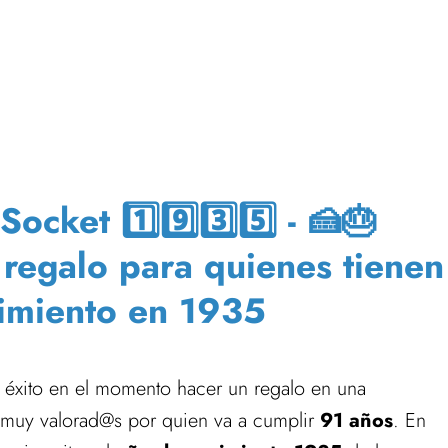
cket 1️⃣9️⃣3️⃣5️⃣ - 🍰🎂
a regalo para quienes tienen
imiento en 1935
 éxito en el momento hacer un regalo en una
muy valorad@s por quien va a cumplir
91 años
. En