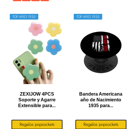
TOP AÑO 1935
TOP AÑO 1935
ZEXIJOW 4PCS
Bandera Americana
Soporte y Agarre
año de Nacimiento
Extensible para...
1935 para...
Regalos popsockets
Regalos popsockets