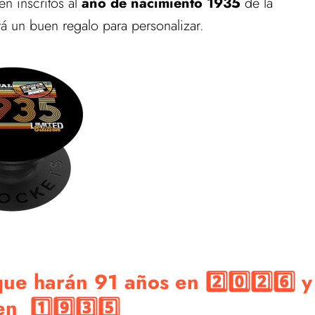
en inscritos al
año de nacimiento 1935
de la
á un buen regalo para personalizar.
e harán 91 años en 2️⃣0️⃣2️⃣6️⃣ y
n 1️⃣9️⃣3️⃣5️⃣