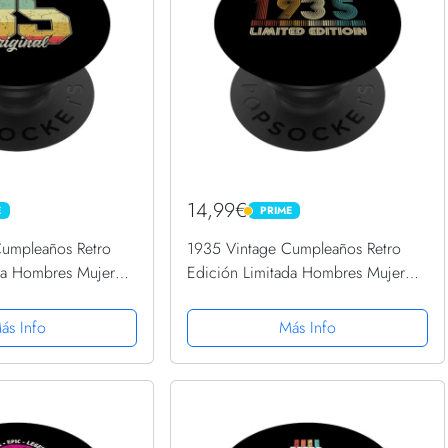
14,99€
E
PRIME
PRIME
Cumpleaños Retro
1935 Vintage Cumpleaños Retro
da Hombres Mujer
Edición Limitada Hombres Mujer
Grip Intercambiable
PopSockets PopGrip Intercambiable
ás Info
Más Info