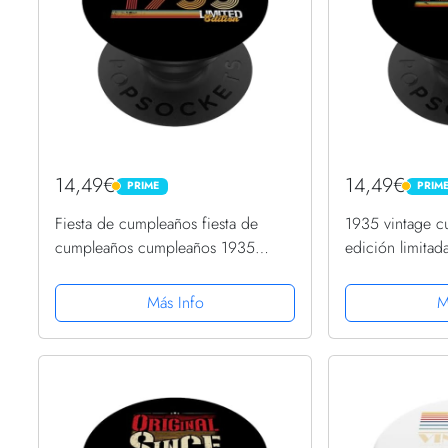
14,49€
14,49€
PRIME
PRIM
PRIME
PRIME
Fiesta de cumpleaños fiesta de
1935 vintage c
cumpleaños cumpleaños 1935
edición limita
PopSockets PopGrip Intercambiable
regalo PopSock
Intercambiable
Más Info
M