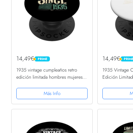
14,49€
14,49€
PRIME
PRIM
PRIME
PRIME
1935 vintage cumpleaños retro
1935 Vintage 
edición limitada hombres mujeres
Edición Limita
regalo PopSockets PopGrip
PopSockets Pop
Intercambiable
Más Info
M