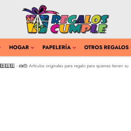
HOGAR
PAPELERÍA
OTROS REGALOS
⃣3️⃣5️⃣ - 🍰🎂 Artículos originales para regalo para quienes tienen su