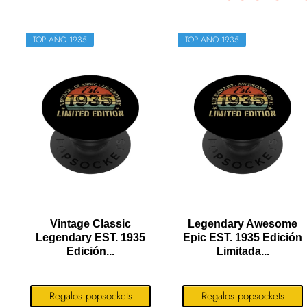
TOP AÑO 1935
TOP AÑO 1935
Vintage Classic
Legendary Awesome
Legendary EST. 1935
Epic EST. 1935 Edición
Edición...
Limitada...
Regalos popsockets
Regalos popsockets