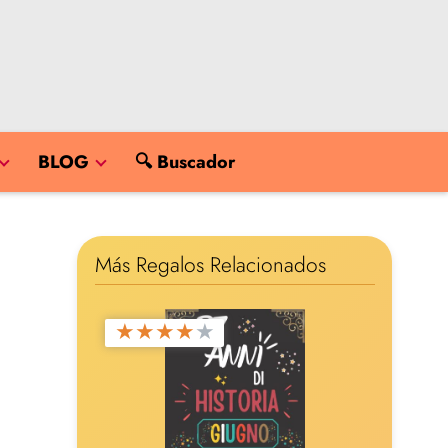
BLOG
🔍 Buscador
Más Regalos Relacionados
★
★
★
★
★