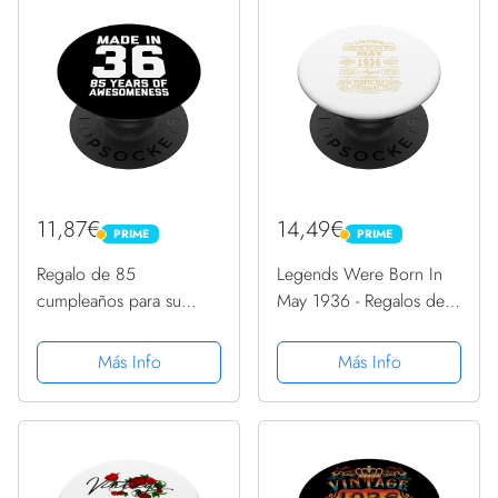
11,87€
14,49€
PRIME
PRIME
PRIME
PRIME
Regalo de 85
Legends Were Born In
cumpleaños para su
May 1936 - Regalos de
mujer Abuela de 85
cumpleaños para
años 1936 PopSockets
hombres y mujeres
Más Info
Más Info
PopGrip: Agarre
PopSockets PopGrip
intercambiable para
Intercambiable
Teléfonos y Tabletas