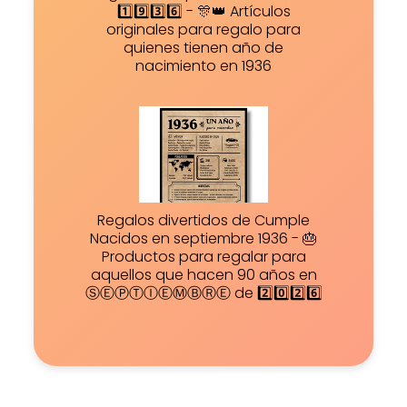
1️⃣9️⃣3️⃣6️⃣ - 🎊👑 Artículos
originales para regalo para
quienes tienen año de
nacimiento en 1936
Regalos divertidos de Cumple
Nacidos en septiembre 1936 - 🎂
Productos para regalar para
aquellos que hacen 90 años en
ⓈⒺⓅⓉⒾⒺⓂⒷⓇⒺ de 2️⃣0️⃣2️⃣6️⃣