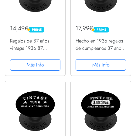
14,49€
17,99€
PRIME
PRIME
PRIME
PRIME
Regalos de 87 años
Hecho en 1936 regalos
vintage 1936 87
de cumpleaños 87 años
hombres mujeres 87
1936 regalos de
cumpleaños PopSockets
cumpleaños 87 años
Más Info
Más Info
PopGrip Intercambiable
PopSockets PopGrip
Intercambiable