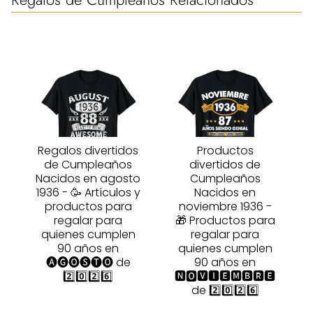
Regalos divertidos
Productos
de Cumpleaños
divertidos de
Nacidos en agosto
Cumpleaños
1936 - 🥳 Artículos y
Nacidos en
productos para
noviembre 1936 -
regalar para
🎁 Productos para
quienes cumplen
regalar para
90 años en
quienes cumplen
🅐🅖🅞🅢🅣🅞 de
90 años en
2️⃣0️⃣2️⃣6️⃣
🅽🅾🆅🅸🅴🅼🅱🆁🅴
de 2️⃣0️⃣2️⃣6️⃣