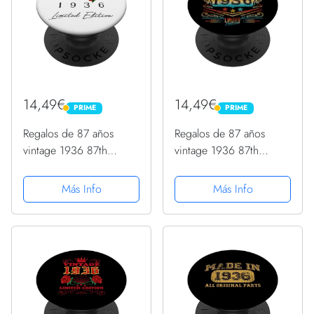
14,49€
14,49€
PRIME
PRIME
PRIME
PRIME
Regalos de 87 años
Regalos de 87 años
vintage 1936 87th
vintage 1936 87th
hombres mujeres 87th
hombres mujeres 87th
cumpleaños PopSockets
cumpleaños PopSockets
Más Info
Más Info
PopGrip Intercambiable
PopGrip Intercambiable