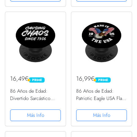
Intercambiable
16,49€
16,99€
PRIME
PRIME
PRIME
PRIME
86 Años de Edad:
86 Años de Edad:
Divertido Sarcástico
Patriotic Eagle USA Flag
Humorous Gag 1936 86
1936 86 Cumpleaños
Cumpleaños PopSockets
PopSockets PopGrip
Más Info
Más Info
PopGrip Intercambiable
Intercambiable