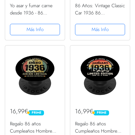
Yo asar y fumar carne
86 Años: Vintage Classic
desde 1936 - 86
Car 1936 86
cumpleaños PopSockets
Cumpleaños PopSockets
PopGrip Intercambiable
PopGrip Intercambiable
Más Info
Más Info
16,99€
16,99€
PRIME
PRIME
PRIME
PRIME
Regalo 86 años
Regalo 86 años
Cumpleaños Hombre
Cumpleaños Hombre