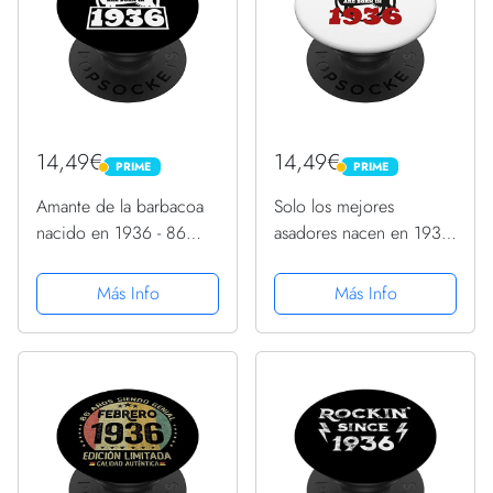
14,49€
14,49€
PRIME
PRIME
PRIME
PRIME
Amante de la barbacoa
Solo los mejores
nacido en 1936 - 86
asadores nacen en 1936
cumpleaños PopSockets
- 86 cumpleaños
PopGrip Intercambiable
PopSockets PopGrip
Más Info
Más Info
Intercambiable