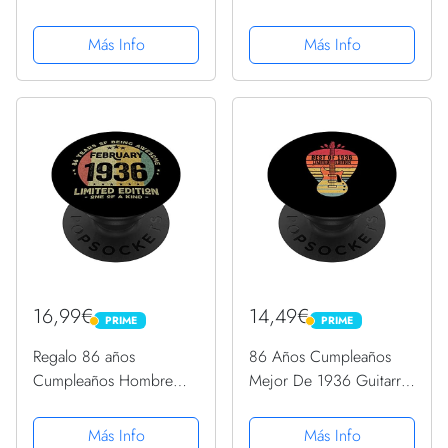
Mujer - Vintage 1936
cumpleaños PopSockets
PopSockets PopGrip
PopGrip Intercambiable
Más Info
Más Info
Intercambiable
16,99€
14,49€
PRIME
PRIME
PRIME
PRIME
Regalo 86 años
86 Años Cumpleaños
Cumpleaños Hombre
Mejor De 1936 Guitarra
Mujer - Febrero 1936
Edición Limitada
PopSockets PopGrip
PopSockets PopGrip
Más Info
Más Info