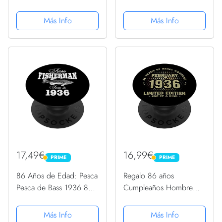
Mujer - Enero 1936
Mujer - Enero 1936
PopSockets PopGrip
PopSockets PopGrip
Más Info
Más Info
Intercambiable
Intercambiable
17,49€
16,99€
PRIME
PRIME
PRIME
PRIME
86 Años de Edad: Pesca
Regalo 86 años
Pesca de Bass 1936 86
Cumpleaños Hombre
Cumpleaños PopSockets
Mujer - Febrero 1936
PopGrip Intercambiable
PopSockets PopGrip
Más Info
Más Info