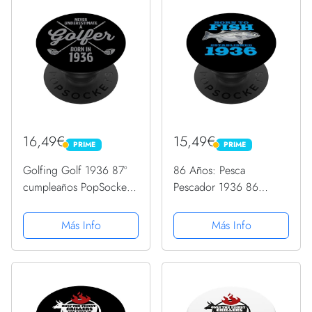
16,49€
15,49€
PRIME
PRIME
PRIME
PRIME
Golfing Golf 1936 87º
86 Años: Pesca
cumpleaños PopSockets
Pescador 1936 86
PopGrip Intercambiable
Cumpleaños PopSockets
PopGrip Intercambiable
Más Info
Más Info