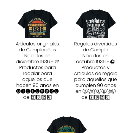
Artículos originales
Regalos divertidos
de Cumpleaños
de Cumple
Nacidos en
Nacidos en
diciembre 1936 - 🎊
octubre 1936 - 🎂
Productos para
Productos y
regalar para
Artículos de regalo
aquellos que
para aquellos que
hacen 90 años en
cumplen 90 años
🅓🅘🅒🅘🅔🅜🅑🅡🅔
en ⓄⒸⓉⓊⒷⓇⒺ
de 2️⃣0️⃣2️⃣6️⃣
de 2️⃣0️⃣2️⃣6️⃣