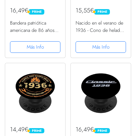
16,49€
15,55€
PRIME
PRIME
PRIME
PRIME
Bandera patriótica
Nacido en el verano de
americana de 86 años
1936 - Cono de helado
de edad 1936 86
retro cumpleaños
cumpleaños PopSockets
PopSockets PopGrip
Más Info
Más Info
PopGrip Intercambiable
Intercambiable
14,49€
16,49€
PRIME
PRIME
PRIME
PRIME