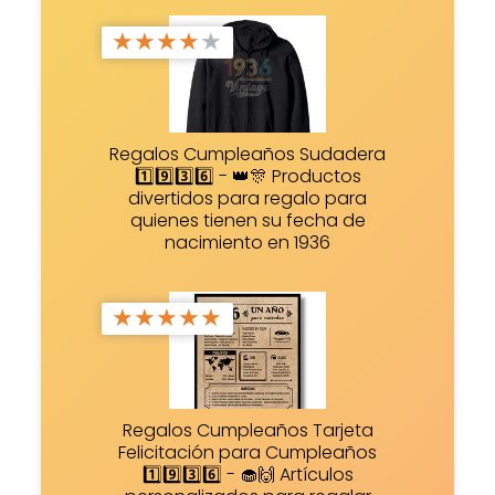
★
★
★
★
★
Regalos Cumpleaños Sudadera
1️⃣9️⃣3️⃣6️⃣ - 👑🎊 Productos
divertidos para regalo para
quienes tienen su fecha de
nacimiento en 1936
★
★
★
★
★
Regalos Cumpleaños Tarjeta
Felicitación para Cumpleaños
1️⃣9️⃣3️⃣6️⃣ - 🧁🙌 Artículos