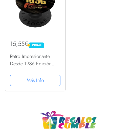
15,55€
PRIME
PRIME
Retro Impresionante
Desde 1936 Edición
Limitada Guitarrista
Cumpleaños PopSockets
Más Info
PopGrip Intercambiable