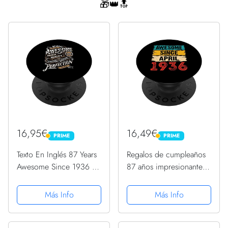
🎁👑🔝
16,95€
16,49€
PRIME
PRIME
PRIME
PRIME
Texto En Inglés 87 Years
Regalos de cumpleaños
Awesome Since 1936 87
87 años impresionantes
Cumpleaños PopSockets
desde abril de 1936
PopGrip Intercambiable
PopSockets PopGrip
Más Info
Más Info
Intercambiable