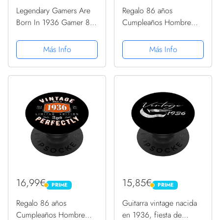
Legendary Gamers Are
Regalo 86 años
Born In 1936 Gamer 87
Cumpleaños Hombre
cumpleaños regalos
Mujer - Vintage 1936
PopSockets PopGrip
PopSockets PopGrip
Más Info
Más Info
Intercambiable
Intercambiable
16,99€
15,85€
PRIME
PRIME
PRIME
PRIME
Regalo 86 años
Guitarra vintage nacida
Cumpleaños Hombre
en 1936, fiesta de