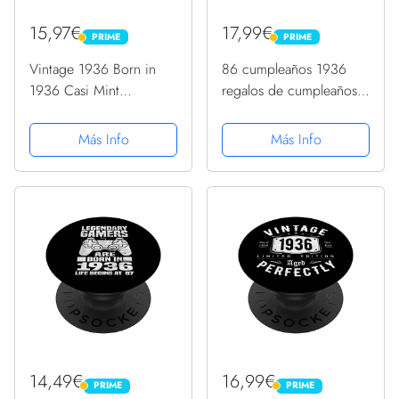
15,97€
17,99€
PRIME
PRIME
PRIME
PRIME
Vintage 1936 Born in
86 cumpleaños 1936
1936 Casi Mint
regalos de cumpleaños
Condition Cumpleaños
86 años regalo de
PopSockets PopGrip
cumpleaños PopSockets
Más Info
Más Info
Intercambiable
PopGrip Intercambiable
14,49€
16,99€
PRIME
PRIME
PRIME
PRIME