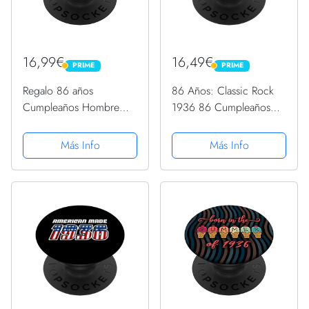
16,99€
16,49€
PRIME
PRIME
PRIME
PRIME
Regalo 86 años
86 Años: Classic Rock
Cumpleaños Hombre
1936 86 Cumpleaños
Mujer - Febrero 1936
PopSockets PopGrip
PopSockets PopGrip
Intercambiable
Más Info
Más Info
Intercambiable