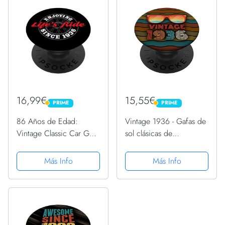
16,99€
15,55€
PRIME
PRIME
PRIME
PRIME
86 Años de Edad:
Vintage 1936 - Gafas de
Vintage Classic Car Guy
sol clásicas de
1936 86 Cumpleaños
cumpleaños PopSockets
PopSockets PopGrip
PopGrip Intercambiable
Más Info
Más Info
Intercambiable