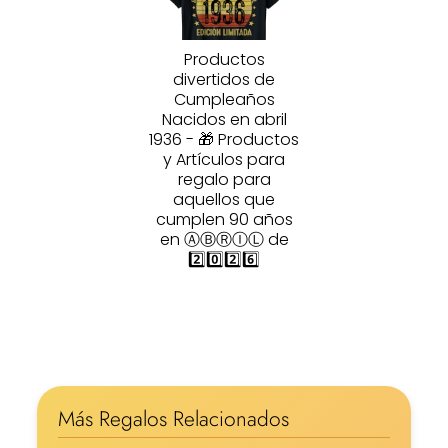
Productos
divertidos de
Cumpleaños
Nacidos en abril
1936 - 🎁 Productos
y Artículos para
regalo para
aquellos que
cumplen 90 años
en ⒶⒷⓇⒾⓁ de
2️⃣0️⃣2️⃣6️⃣
Más Regalos Relacionados