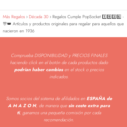
Más Regalos
Década 30
Regalos Cumple PopSocket 1️⃣9️⃣3️⃣6️⃣ -
🎊👑 Artículos y productos originales para regalar para aquellos que
nacieron en 1936
Comprueba DISPONIBILIDAD y PRECIOS FINALES
haciendo click en el botón de cada productos dado
podrían haber cambios
en el stock o precios
indicados
.
Somos socios del sistema de afilidados en
ESPAÑA de
A M A Z O N
, de manera que
sin coste extra para
ti
, ganamos una pequeña comisión por cada
recomendación.