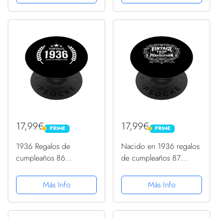
Intercambiable
Intercambiable
17,99€
17,99€
PRIME
PRIME
PRIME
PRIME
1936 Regalos de
Nacido en 1936 regalos
cumpleaños 86
de cumpleaños 87
cumpleaños regalo 86
cumpleaños 87 años
años de edad Bday
PopSockets PopGrip
Más Info
Más Info
PopSockets PopGrip
Intercambiable
Intercambiable