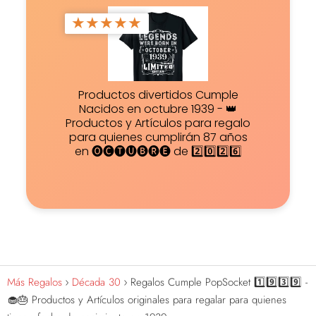
★
★
★
★
★
Productos divertidos Cumple
Nacidos en octubre 1939 - 👑
Productos y Artículos para regalo
para quienes cumplirán 87 años
en 🅞🅒🅣🅤🅑🅡🅔 de 2️⃣0️⃣2️⃣6️⃣
Más Regalos
Década 30
Regalos Cumple PopSocket 1️⃣9️⃣3️⃣9️⃣ -
🧁🎂 Productos y Artículos originales para regalar para quienes