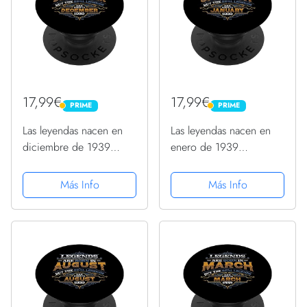
17,99€
17,99€
PRIME
PRIME
PRIME
PRIME
Las leyendas nacen en
Las leyendas nacen en
diciembre de 1939
enero de 1939
Cumpleaños 84 de las
Cumpleaños 85 de las
mujeres PopSockets
mujeres PopSockets
Más Info
Más Info
PopGrip Intercambiable
PopGrip Intercambiable