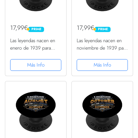
17,99€
17,99€
PRIME
PRIME
PRIME
PRIME
Las leyendas nacen en
Las leyendas nacen en
enero de 1939 para
noviembre de 1939 para
hombre 85 cumpleaños
hombres 84 cumpleaños
PopSockets PopGrip
PopSockets PopGrip
Más Info
Más Info
Intercambiable
Intercambiable