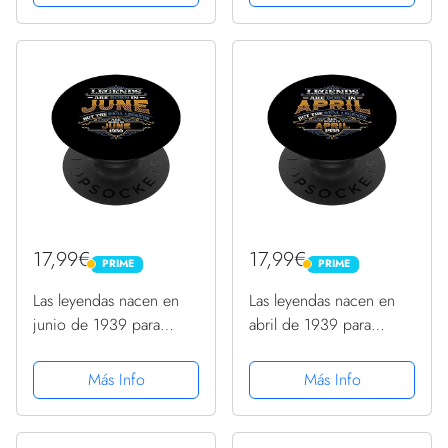
Intercambiable
17,99€
17,99€
PRIME
PRIME
PRIME
PRIME
Las leyendas nacen en
Las leyendas nacen en
junio de 1939 para
abril de 1939 para
hombre 85 cumpleaños
hombre 85 cumpleaños
PopSockets PopGrip
PopSockets PopGrip
Más Info
Más Info
Intercambiable
Intercambiable