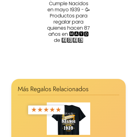
Cumple Nacidos
en mayo 1939 - 🥳
Productos para
regalar para
quienes hacen 87
años en 🅼🅰🆈🅾
de 2️⃣0️⃣2️⃣6️⃣
Más Regalos Relacionados
★
★
★
★
★