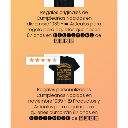
Regalos originales de
Cumpleaños Nacidos en
diciembre 1939 - 👑 Artículos para
regalo para aquellos que hacen
87 años en 🅓🅘🅒🅘🅔🅜🅑🅡🅔 de
2️⃣0️⃣2️⃣6️⃣
★
★
★
★
★
Regalos personalizados
Cumpleaños Nacidos en
noviembre 1939 - 🎁 Productos y
Artículos para regalar para
quienes cumplirán 87 años en
🅝🅞🅥🅘🅔🅜🅑🅡🅔 de 2️⃣0️⃣2️⃣6️⃣