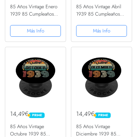
85 Años Vintage Enero
85 Años Vintage Abril
1939 85 Cumpleaños
1939 85 Cumpleaños
Retro PopSockets
Retro PopSockets
PopGrip Intercambiable
PopGrip Intercambiable
Más Info
Más Info
14,49€
14,49€
PRIME
PRIME
PRIME
PRIME
85 Años Vintage
85 Años Vintage
Octubre 1939 85
Diciembre 1939 85