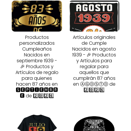
Productos
Artículos originales
personalizados
de Cumple
Cumpleaños
Nacidos en agosto
Nacidos en
1939 - 🎉 Productos
septiembre 1939 -
y Artículos para
🎉 Productos y
regalar para
Artículos de regalo
aquellos que
para quienes
cumplirán 87 años
hacen 87 años en
en ⒶⒼⓄⓈⓉⓄ de
🆂🅴🅿🆃🅸🅴🅼🅱🆁
2️⃣0️⃣2️⃣6️⃣
🅴 de 2️⃣0️⃣2️⃣6️⃣