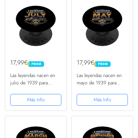
17,99€
17,99€
PRIME
PRIME
PRIME
PRIME
Las leyendas nacen en
Las leyendas nacen en
julio de 1939 para
mayo de 1939 para
hombre 85 cumpleaños
hombre 85 cumpleaños
PopSockets PopGrip
PopSockets PopGrip
Más Info
Más Info
Intercambiable
Intercambiable