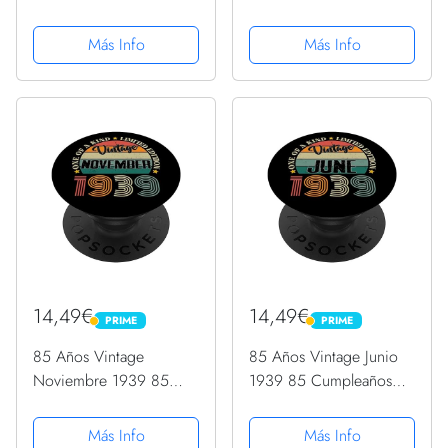
Cumpleaños Retro
Cumpleaños Retro
PopSockets PopGrip
PopSockets PopGrip
Más Info
Más Info
Intercambiable
Intercambiable
14,49€
14,49€
PRIME
PRIME
PRIME
PRIME
85 Años Vintage
85 Años Vintage Junio
Noviembre 1939 85
1939 85 Cumpleaños
Cumpleaños Retro
Retro PopSockets
PopSockets PopGrip
PopGrip Intercambiable
Más Info
Más Info