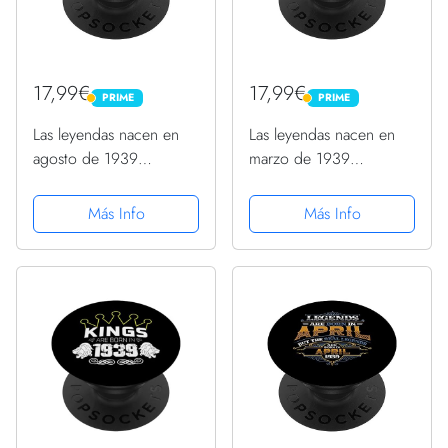
17,99€
17,99€
PRIME
PRIME
PRIME
PRIME
Las leyendas nacen en
Las leyendas nacen en
agosto de 1939
marzo de 1939
Cumpleaños 85 de las
Cumpleaños 85 para
mujeres PopSockets
mujeres PopSockets
Más Info
Más Info
PopGrip Intercambiable
PopGrip Intercambiable