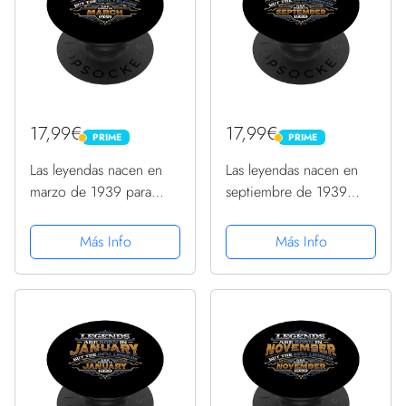
17,99€
17,99€
PRIME
PRIME
PRIME
PRIME
Las leyendas nacen en
Las leyendas nacen en
marzo de 1939 para
septiembre de 1939
hombre 85 cumpleaños
para hombres 84
PopSockets PopGrip
cumpleaños PopSockets
Más Info
Más Info
Intercambiable
PopGrip Intercambiable