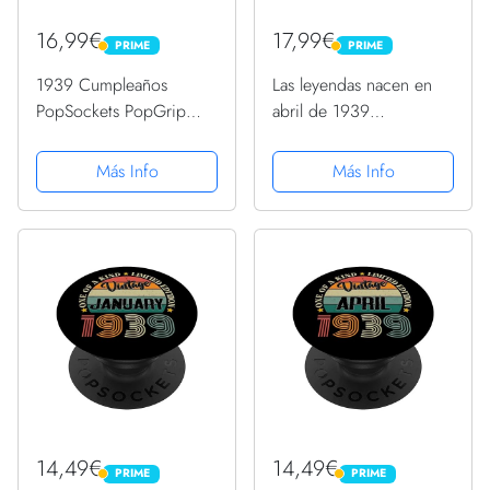
16,99€
17,99€
PRIME
PRIME
PRIME
PRIME
1939 Cumpleaños
Las leyendas nacen en
PopSockets PopGrip
abril de 1939
Intercambiable
Cumpleaños 85 de las
mujeres PopSockets
Más Info
Más Info
PopGrip Intercambiable
14,49€
14,49€
PRIME
PRIME
PRIME
PRIME