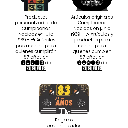
Productos
Artículos originales
personalizados de
Cumpleaños
Cumpleaños
Nacidos en junio
Nacidos en julio
1939 - 🥳 Artículos y
1939 - 🍰 Artículos
productos para
para regalar para
regalar para
quienes cumplirán
quienes cumplen
87 años en
87 años en
🅹🆄🅻🅸🅾 de
🅙🅤🅝🅘🅞 de
2️⃣0️⃣2️⃣6️⃣
2️⃣0️⃣2️⃣6️⃣
Regalos
personalizados