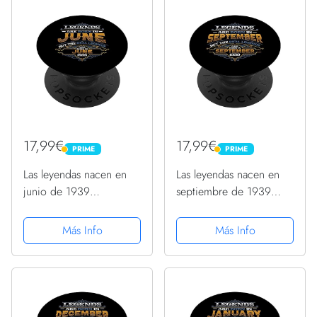
17,99€
17,99€
PRIME
PRIME
PRIME
PRIME
Las leyendas nacen en
Las leyendas nacen en
junio de 1939
septiembre de 1939
Cumpleaños 85 para
Cumpleaños 84 de las
mujer PopSockets
mujeres PopSockets
Más Info
Más Info
PopGrip Intercambiable
PopGrip Intercambiable