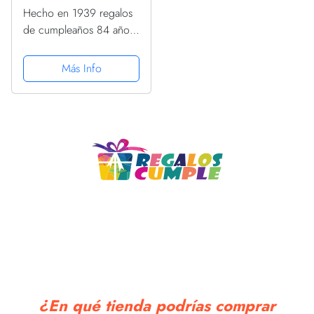
Hecho en 1939 regalos
de cumpleaños 84 años
1939 84 cumpleaños
PopSockets PopGrip
Más Info
Intercambiable
¿En qué tienda podrías comprar