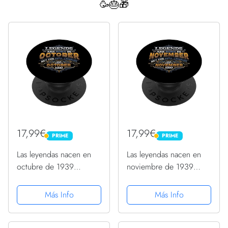
🥳🎂🎁
17,99€
17,99€
PRIME
PRIME
PRIME
PRIME
Las leyendas nacen en
Las leyendas nacen en
octubre de 1939
noviembre de 1939
Cumpleaños 84 para
Cumpleaños 84 para
mujer PopSockets
mujer PopSockets
Más Info
Más Info
PopGrip Intercambiable
PopGrip Intercambiable