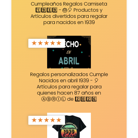
Cumpleaños Regalos Camiseta
1️⃣9️⃣3️⃣9️⃣ - 🎂🎈 Productos y
Artículos divertidos para regalar
para nacidos en 1939
★
★
★
★
★
Regalos personalizados Cumple
Nacidos en abril 1939 - 🎈
Artículos para regalar para
quienes hacen 87 años en
ⒶⒷⓇⒾⓁ de 2️⃣0️⃣2️⃣6️⃣
★
★
★
★
★