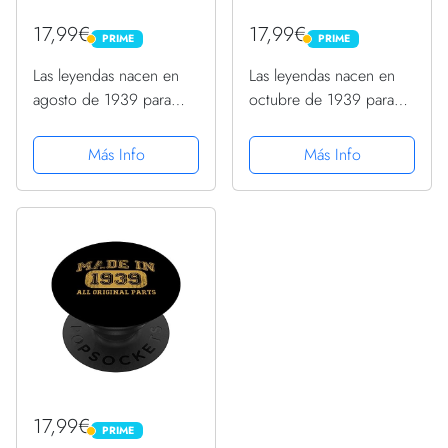
17,99€
17,99€
PRIME
PRIME
PRIME
PRIME
Las leyendas nacen en
Las leyendas nacen en
agosto de 1939 para
octubre de 1939 para
hombre 85 cumpleaños
hombre 84 cumpleaños
PopSockets PopGrip
PopSockets PopGrip
Más Info
Más Info
Intercambiable
Intercambiable
17,99€
PRIME
PRIME