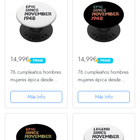
14,99€
14,99€
PRIME
PRIME
PRIME
PRIME
76 cumpleaños hombres
76 cumpleaños hombres
mujeres épica desde
mujeres épica desde
noviembre de 1948
noviembre de 1948
PopSockets PopGrip
PopSockets PopGrip
Más Info
Más Info
Adhesivo
Adhesivo