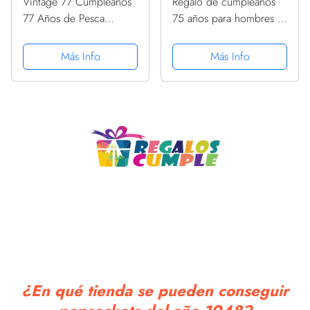
Vintage 77 Cumpleaños
Regalo de cumpleaños
77 Años de Pesca
75 años para hombres y
Amantes Nacidos 1948
mujeres, retro, vintage,
PopSockets PopGrip
1948 PopSockets
Más Info
Más Info
Adhesivo
PopGrip Intercambiable
¿En qué tienda se pueden conseguir