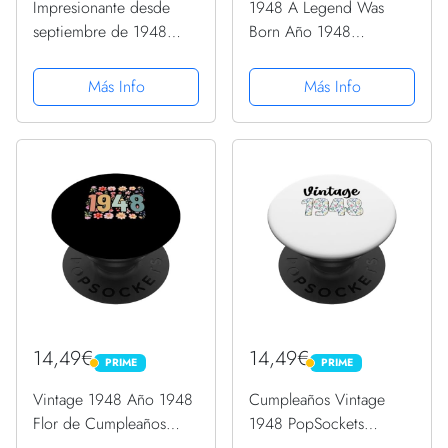
Impresionante desde
1948 A Legend Was
septiembre de 1948
Born Año 1948
regalo de 75 años para
Cumpleaños Rock n Roll
75 cumpleaños
Heavy PopSockets
Más Info
Más Info
PopSockets PopGrip
PopGrip Intercambiable
Adhesivo
14,49€
14,49€
PRIME
PRIME
PRIME
PRIME
Vintage 1948 Año 1948
Cumpleaños Vintage
Flor de Cumpleaños
1948 PopSockets
PopSockets PopGrip
PopGrip Intercambiable