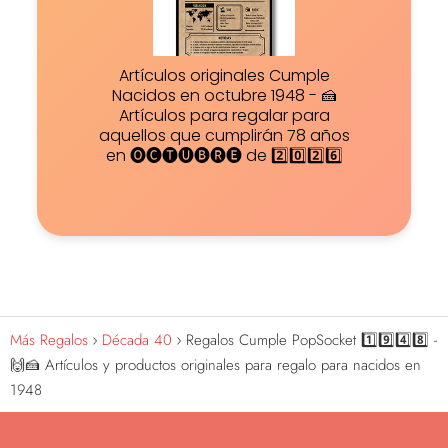
Artículos originales Cumple
Nacidos en octubre 1948 - 🍰
Artículos para regalar para
aquellos que cumplirán 78 años
en 🅞🅒🅣🅤🅑🅡🅔 de 2️⃣0️⃣2️⃣6️⃣
Más Regalos
Década 40
Regalos Cumple PopSocket 1️⃣9️⃣4️⃣8️⃣ -
🙌🍰 Artículos y productos originales para regalo para nacidos en
1948