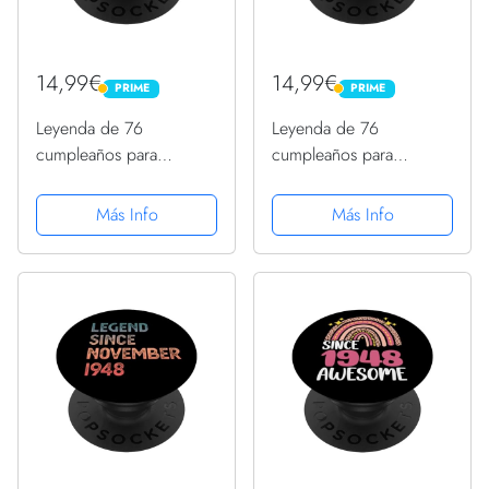
14,99€
14,99€
PRIME
PRIME
PRIME
PRIME
Leyenda de 76
Leyenda de 76
cumpleaños para
cumpleaños para
hombres y mujeres
hombres y mujeres
desde noviembre de
desde noviembre de
Más Info
Más Info
1948 PopSockets
1948 PopSockets
PopGrip Adhesivo
PopGrip Adhesivo