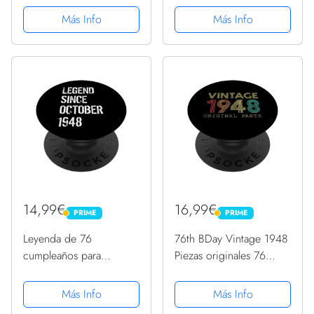
desde octubre de 1948
desde octubre de 1948
Más Info
Más Info
PopSockets PopGrip
PopSockets PopGrip
Adhesivo
Adhesivo
14,99€
16,99€
PRIME
PRIME
PRIME
PRIME
Leyenda de 76
76th BDay Vintage 1948
cumpleaños para
Piezas originales 76
hombres y mujeres
Años Cumpleaños
desde octubre de 1948
PopSockets PopGrip
Más Info
Más Info
PopSockets PopGrip
Intercambiable