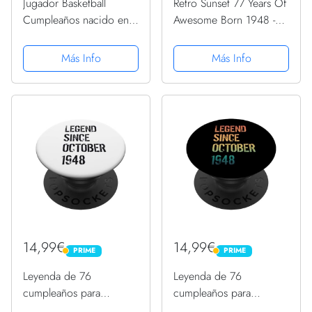
Jugador Basketball
Retro Sunset 77 Years Of
Cumpleaños nacido en
Awesome Born 1948 -
1948 Baloncesto
77 cumpleaños
PopSockets PopGrip
PopSockets PopGrip
Más Info
Más Info
Adhesivo
Adhesivo
14,99€
14,99€
PRIME
PRIME
PRIME
PRIME
Leyenda de 76
Leyenda de 76
cumpleaños para
cumpleaños para
hombres y mujeres
hombres y mujeres