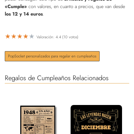
«Cumple»
con valores, en cuanto a precios, que van desde
los 12 y 14 euros
.
★
★
★
★
★
Valoración: 4.4 (10 votos)
PopSocket personalizados para regalar en cumpleaños
Regalos de Cumpleaños Relacionados