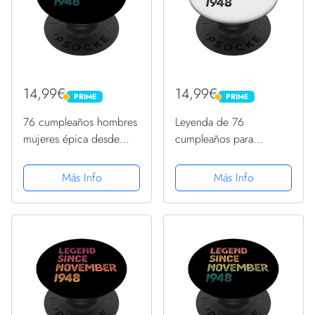
14,99€
14,99€
PRIME
PRIME
PRIME
PRIME
76 cumpleaños hombres
Leyenda de 76
mujeres épica desde
cumpleaños para
noviembre de 1948
hombres y mujeres
PopSockets PopGrip
desde noviembre de
Más Info
Más Info
Adhesivo
1948 PopSockets
PopGrip Adhesivo