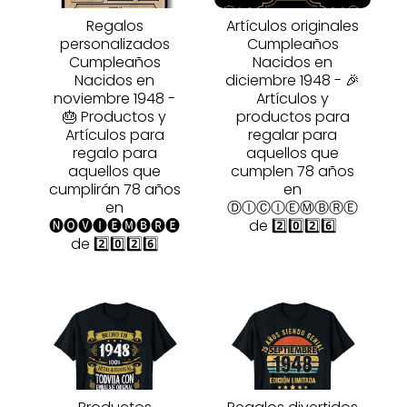
Regalos
Artículos originales
personalizados
Cumpleaños
Cumpleaños
Nacidos en
Nacidos en
diciembre 1948 - 🎉
noviembre 1948 -
Artículos y
🎂 Productos y
productos para
Artículos para
regalar para
regalo para
aquellos que
aquellos que
cumplen 78 años
cumplirán 78 años
en
en
ⒹⒾⒸⒾⒺⓂⒷⓇⒺ
🅝🅞🅥🅘🅔🅜🅑🅡🅔
de 2️⃣0️⃣2️⃣6️⃣
de 2️⃣0️⃣2️⃣6️⃣