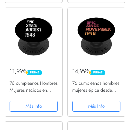
11,99€
14,99€
PRIME
PRIME
PRIME
PRIME
76 cumpleaños Hombres
76 cumpleaños hombres
Mujeres nacidos en
mujeres épica desde
agosto de 1948
noviembre de 1948
PopSockets PopGrip
PopSockets PopGrip
Más Info
Más Info
Intercambiable
Adhesivo