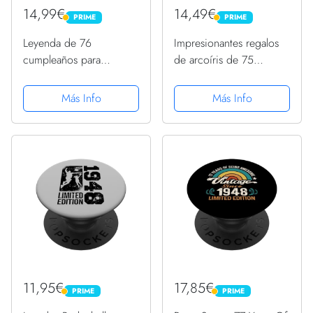
14,99€
14,49€
PRIME
PRIME
PRIME
PRIME
Leyenda de 76
Impresionantes regalos
cumpleaños para
de arcoíris de 75
hombres y mujeres
cumpleaños desde 1948
desde noviembre de
nacidos en 1948
Más Info
Más Info
1948 PopSockets
PopSockets PopGrip
PopGrip Adhesivo
Intercambiable
11,95€
17,85€
PRIME
PRIME
PRIME
PRIME