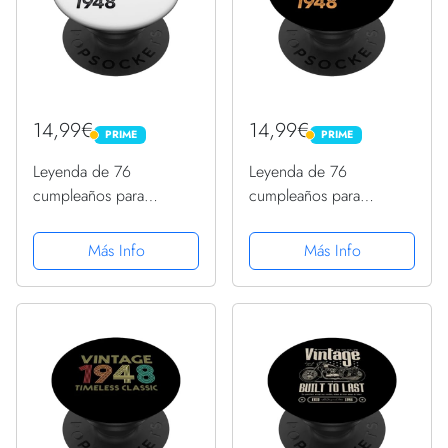
14,99€
14,99€
PRIME
PRIME
PRIME
PRIME
Leyenda de 76
Leyenda de 76
cumpleaños para
cumpleaños para
hombres y mujeres
hombres y mujeres
desde octubre de 1948
desde octubre de 1948
Más Info
Más Info
PopSockets PopGrip
PopSockets PopGrip
Intercambiable
Intercambiable