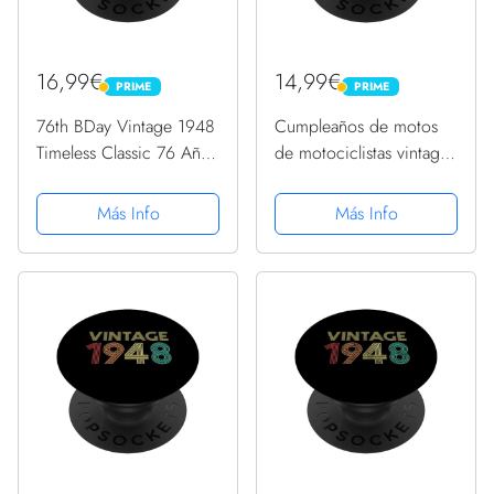
16,99€
14,99€
PRIME
PRIME
PRIME
PRIME
76th BDay Vintage 1948
Cumpleaños de motos
Timeless Classic 76 Años
de motociclistas vintage
Cumpleaños PopSockets
nacido en 1948
PopGrip Intercambiable
PopSockets PopGrip
Más Info
Más Info
Intercambiable