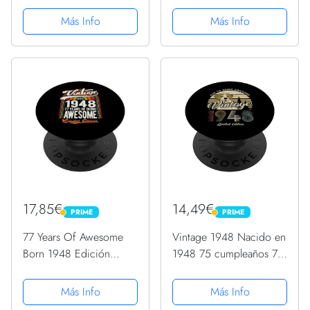
Intercambiable
Más Info
Más Info
17,85€
14,49€
PRIME
PRIME
PRIME
PRIME
77 Years Of Awesome
Vintage 1948 Nacido en
Born 1948 Edición
1948 75 cumpleaños 75
Limitada 77 Cumpleaños
años PopSockets
PopSockets PopGrip
PopGrip Intercambiable
Más Info
Más Info
Adhesivo