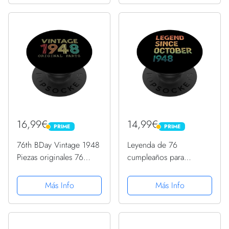
Adhesivo
16,99€
14,99€
PRIME
PRIME
PRIME
PRIME
76th BDay Vintage 1948
Leyenda de 76
Piezas originales 76
cumpleaños para
Años Cumpleaños
hombres y mujeres
PopSockets PopGrip
desde octubre de 1948
Más Info
Más Info
Intercambiable
PopSockets PopGrip
Intercambiable