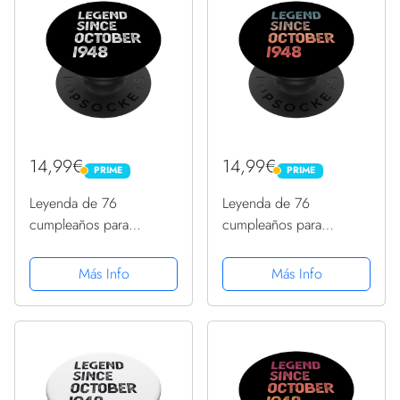
14,99€
14,99€
PRIME
PRIME
PRIME
PRIME
Leyenda de 76
Leyenda de 76
cumpleaños para
cumpleaños para
hombres y mujeres
hombres y mujeres
desde octubre de 1948
desde octubre de 1948
Más Info
Más Info
PopSockets PopGrip
PopSockets PopGrip
Intercambiable
Intercambiable