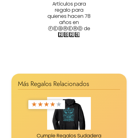
Artículos para
regalo para
quienes hacen 78
años en
ⒻⒺⒷⓇⒺⓇⓄ de
2️⃣0️⃣2️⃣6️⃣
Más Regalos Relacionados
★
★
★
★
★
Cumple Regalos Sudadera