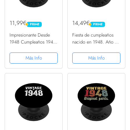
11,99€
14,49€
PRIME
PRIME
PRIME
PRIME
Impresionante Desde
Fiesta de cumpleaños
1948 Cumpleaños 1948
nacido en 1948. Año de
Vintage PopSockets
cumpleaños 1948
PopGrip Intercambiable
PopSockets PopGrip
Más Info
Más Info
Intercambiable