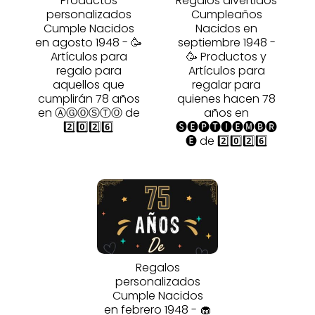
Productos
Regalos divertidos
personalizados
Cumpleaños
Cumple Nacidos
Nacidos en
en agosto 1948 - 🥳
septiembre 1948 -
Artículos para
🥳 Productos y
regalo para
Artículos para
aquellos que
regalar para
cumplirán 78 años
quienes hacen 78
en ⒶⒼⓄⓈⓉⓄ de
años en
2️⃣0️⃣2️⃣6️⃣
🅢🅔🅟🅣🅘🅔🅜🅑🅡
🅔 de 2️⃣0️⃣2️⃣6️⃣
Regalos
personalizados
Cumple Nacidos
en febrero 1948 - 🧁