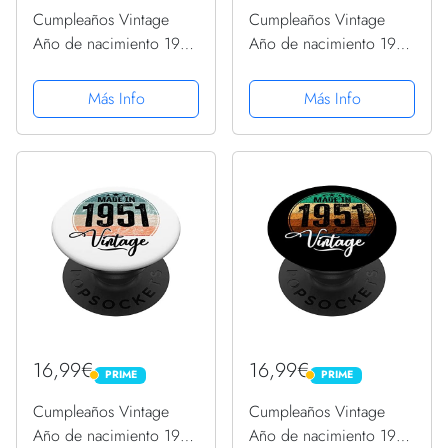
Cumpleaños Vintage
Cumpleaños Vintage
Año de nacimiento 1951
Año de nacimiento 1951
Cumpleaños bday
Cumpleaños bday
PopSockets PopGrip
PopSockets PopGrip
Más Info
Más Info
Intercambiable
Intercambiable
16,99€
16,99€
PRIME
PRIME
PRIME
PRIME
Cumpleaños Vintage
Cumpleaños Vintage
Año de nacimiento 1951
Año de nacimiento 1951