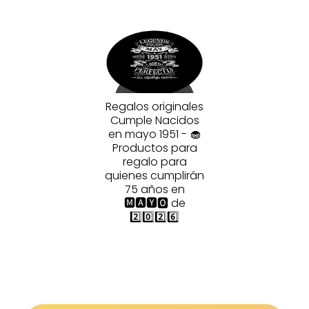
Regalos originales
Cumple Nacidos
en mayo 1951 - 🧁
Productos para
regalo para
quienes cumplirán
75 años en
🅼🅰🆈🅾 de
2️⃣0️⃣2️⃣6️⃣