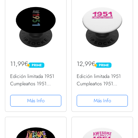
11,99€
12,99€
PRIME
PRIME
PRIME
PRIME
Edición limitada 1951
Edición limitada 1951
Cumpleaños 1951
Cumpleaños 1951
Vintage 1951
Vintage 1951
PopSockets PopGrip
PopSockets PopGrip
Más Info
Más Info
Intercambiable
Intercambiable