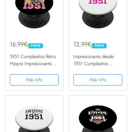
16,99€
12,99€
PRIME
PRIME
PRIME
PRIME
1951 Cumpleaños Retro
Impresionante desde
Hippie Impresionante
1951 Cumpleaños
Desde 1951 PopSockets
Impresionante Vintage
PopGrip Intercambiable
PopSockets PopGrip
Más Info
Más Info
Intercambiable