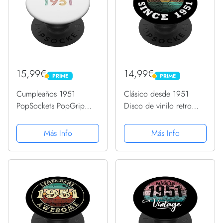
15,99€
14,99€
PRIME
PRIME
PRIME
PRIME
Cumpleaños 1951
Clásico desde 1951
PopSockets PopGrip
Disco de vinilo retro
Intercambiable
Cumpleaños de 72
PopSockets PopGrip
Más Info
Más Info
Intercambiable