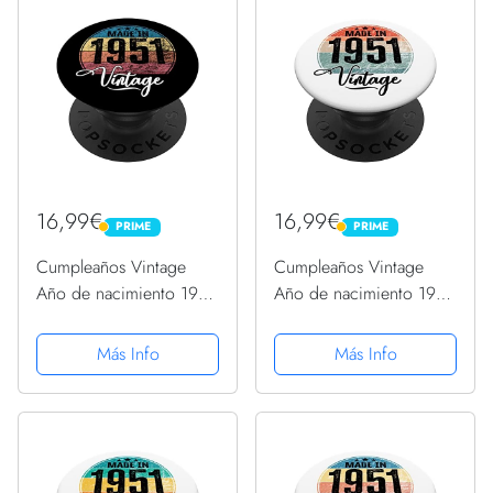
16,99€
16,99€
PRIME
PRIME
PRIME
PRIME
Cumpleaños Vintage
Cumpleaños Vintage
Año de nacimiento 1951
Año de nacimiento 1951
Cumpleaños bday
Cumpleaños bday
PopSockets PopGrip
PopSockets PopGrip
Más Info
Más Info
Intercambiable
Intercambiable