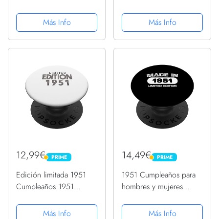
Vintage 1951 Año
Vintage 1951 Año
PopSockets PopGrip
PopSockets PopGrip
Más Info
Más Info
Intercambiable
Intercambiable
12,99€
14,49€
PRIME
PRIME
PRIME
PRIME
Edición limitada 1951
1951 Cumpleaños para
Cumpleaños 1951
hombres y mujeres
Vintage 1951
PopSockets PopGrip
PopSockets PopGrip
Intercambiable
Más Info
Más Info