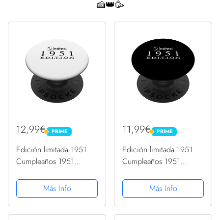
🍰👑🥳
12,99€
11,99€
PRIME
PRIME
PRIME
PRIME
Edición limitada 1951
Edición limitada 1951
Cumpleaños 1951
Cumpleaños 1951
Vintage 1951
Vintage 1951
PopSockets PopGrip
PopSockets PopGrip
Más Info
Más Info
Intercambiable
Intercambiable