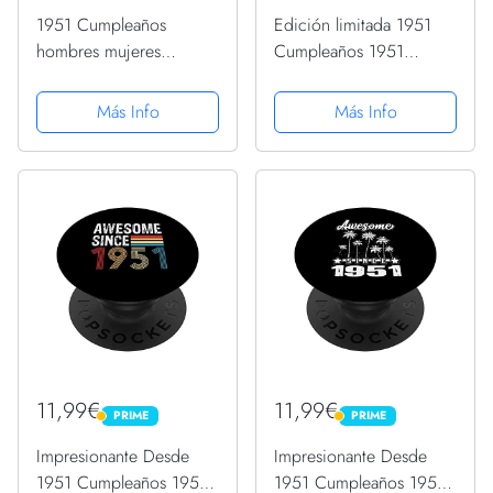
1951 Cumpleaños
Edición limitada 1951
hombres mujeres
Cumpleaños 1951
hermosa desde 1951
Vintage 1951
retro PopSockets
PopSockets PopGrip
Más Info
Más Info
PopGrip Intercambiable
Intercambiable
11,99€
11,99€
PRIME
PRIME
PRIME
PRIME
Impresionante Desde
Impresionante Desde
1951 Cumpleaños 1951
1951 Cumpleaños 1951