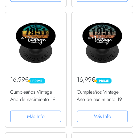
Intercambiable
Intercambiable
16,99€
16,99€
PRIME
PRIME
PRIME
PRIME
Cumpleaños Vintage
Cumpleaños Vintage
Año de nacimiento 1951
Año de nacimiento 1951
Cumpleaños bday
Cumpleaños bday
PopSockets PopGrip
PopSockets PopGrip
Más Info
Más Info
Intercambiable
Intercambiable