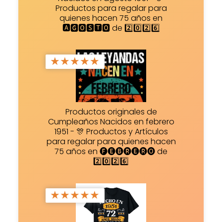
Productos para regalar para
quienes hacen 75 años en
🅰🅶🅾🆂🆃🅾 de 2️⃣0️⃣2️⃣6️⃣
★
★
★
★
★
Productos originales de
Cumpleaños Nacidos en febrero
1951 - 🎊 Productos y Artículos
para regalar para quienes hacen
75 años en 🅕🅔🅑🅡🅔🅡🅞 de
2️⃣0️⃣2️⃣6️⃣
★
★
★
★
★