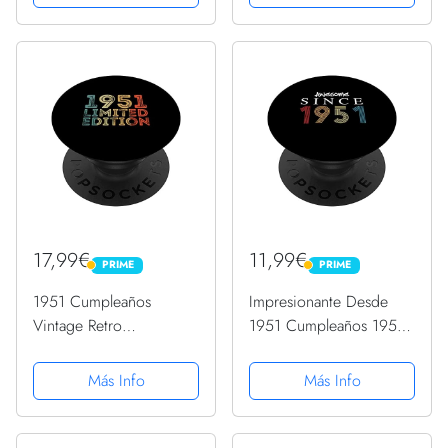
Intercambiable
17,99€
11,99€
PRIME
PRIME
PRIME
PRIME
1951 Cumpleaños
Impresionante Desde
Vintage Retro
1951 Cumpleaños 1951
PopSockets PopGrip
Vintage 1951 Año
Intercambiable
PopSockets PopGrip
Más Info
Más Info
Intercambiable