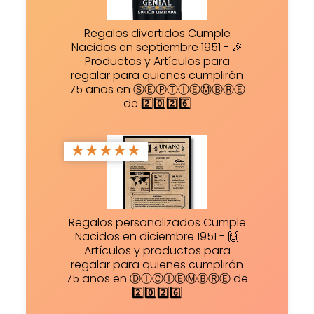
Regalos divertidos Cumple
Nacidos en septiembre 1951 - 🎉
Productos y Artículos para
regalar para quienes cumplirán
75 años en ⓈⒺⓅⓉⒾⒺⓂⒷⓇⒺ
de 2️⃣0️⃣2️⃣6️⃣
★
★
★
★
★
Regalos personalizados Cumple
Nacidos en diciembre 1951 - 🙌
Artículos y productos para
regalar para quienes cumplirán
75 años en ⒹⒾⒸⒾⒺⓂⒷⓇⒺ de
2️⃣0️⃣2️⃣6️⃣