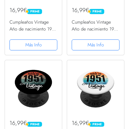
16,99€
16,99€
PRIME
PRIME
PRIME
PRIME
Cumpleaños Vintage
Cumpleaños Vintage
Año de nacimiento 1951
Año de nacimiento 1951
Cumpleaños bday
Cumpleaños bday
PopSockets PopGrip
PopSockets PopGrip
Más Info
Más Info
Intercambiable
Intercambiable
16,99€
16,99€
PRIME
PRIME
PRIME
PRIME