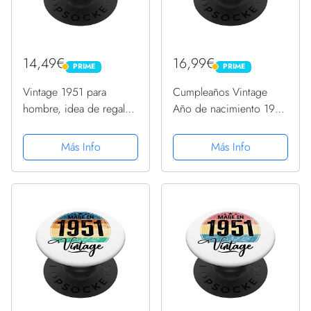
14,49€
16,99€
PRIME
PRIME
PRIME
PRIME
Vintage 1951 para
Cumpleaños Vintage
hombre, idea de regalo
Año de nacimiento 1951
para 72 cumpleaños de
Cumpleaños bday
72 años PopSockets
PopSockets PopGrip
Más Info
Más Info
PopGrip Intercambiable
Intercambiable