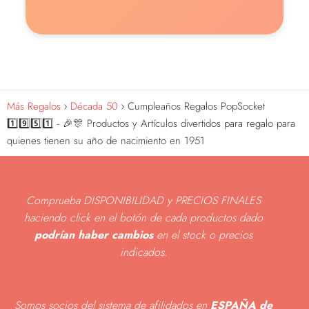
Más Regalos
Década 50
Cumpleaños Regalos PopSocket
1️⃣9️⃣5️⃣1️⃣ - 🎉🎊 Productos y Artículos divertidos para regalo para
quienes tienen su año de nacimiento en 1951
Comprueba DISPONIBILIDAD y PRECIOS FINALES
haciendo click en el botón de cada productos dado
podrían haber cambios
en el stock o precios
indicados
.
Somos socios del sistema de afilidados en
ESPAÑA de