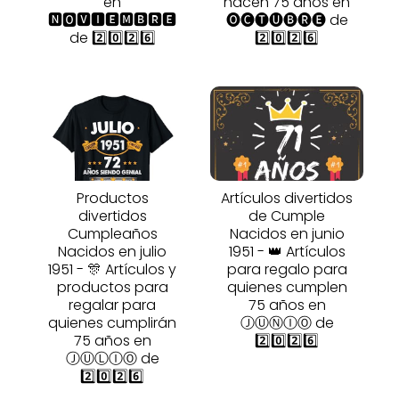
en
hacen 75 años en
🅽🅾🆅🅸🅴🅼🅱🆁🅴
🅞🅒🅣🅤🅑🅡🅔 de
de 2️⃣0️⃣2️⃣6️⃣
2️⃣0️⃣2️⃣6️⃣
Productos
Artículos divertidos
divertidos
de Cumple
Cumpleaños
Nacidos en junio
Nacidos en julio
1951 - 👑 Artículos
1951 - 🎊 Artículos y
para regalo para
productos para
quienes cumplen
regalar para
75 años en
quienes cumplirán
ⒿⓊⓃⒾⓄ de
75 años en
2️⃣0️⃣2️⃣6️⃣
ⒿⓊⓁⒾⓄ de
2️⃣0️⃣2️⃣6️⃣