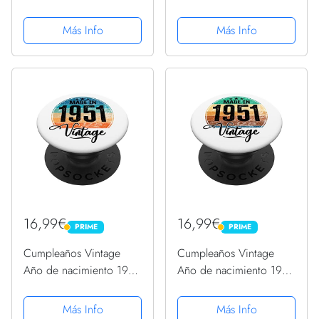
Cumpleaños bday
Cumpleaños bday
PopSockets PopGrip
PopSockets PopGrip
Más Info
Más Info
Intercambiable
Intercambiable
16,99€
16,99€
PRIME
PRIME
PRIME
PRIME
Cumpleaños Vintage
Cumpleaños Vintage
Año de nacimiento 1951
Año de nacimiento 1951
Cumpleaños bday
Cumpleaños bday
PopSockets PopGrip
PopSockets PopGrip
Más Info
Más Info