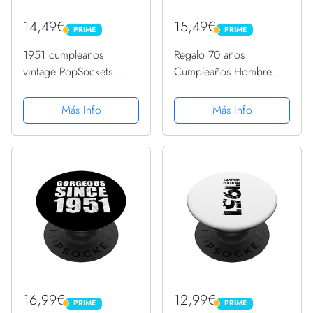
14,49€
15,49€
PRIME
PRIME
PRIME
PRIME
1951 cumpleaños
Regalo 70 años
vintage PopSockets
Cumpleaños Hombre
PopGrip: Agarre
Mujer - Julio 1951
intercambiable para
PopSockets PopGrip
Más Info
Más Info
Teléfonos y Tabletas
Intercambiable
16,99€
12,99€
PRIME
PRIME
PRIME
PRIME