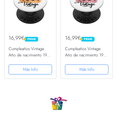
16,99€
16,99€
PRIME
PRIME
PRIME
PRIME
Cumpleaños Vintage
Cumpleaños Vintage
Año de nacimiento 1951
Año de nacimiento 1951
Cumpleaños bday
Cumpleaños bday
PopSockets PopGrip
PopSockets PopGrip
Más Info
Más Info
Intercambiable
Intercambiable