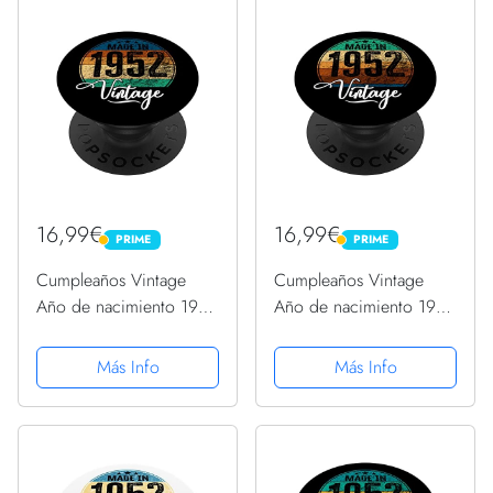
16,99€
16,99€
PRIME
PRIME
PRIME
PRIME
Cumpleaños Vintage
Cumpleaños Vintage
Año de nacimiento 1952
Año de nacimiento 1952
Cumpleaños bday
Cumpleaños bday
PopSockets PopGrip
PopSockets PopGrip
Más Info
Más Info
Intercambiable
Intercambiable