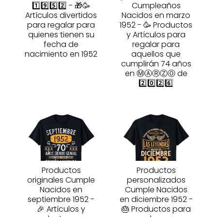
1️⃣9️⃣5️⃣2️⃣ - 🎁🥳
Cumpleaños
Artículos divertidos
Nacidos en marzo
para regalar para
1952 - 🥳 Productos
quienes tienen su
y Artículos para
fecha de
regalar para
nacimiento en 1952
aquellos que
cumplirán 74 años
en ⓂⒶⓇⓏⓄ de
2️⃣0️⃣2️⃣6️⃣
Productos
Productos
originales Cumple
personalizados
Nacidos en
Cumple Nacidos
septiembre 1952 -
en diciembre 1952 -
🎉 Artículos y
🎂 Productos para