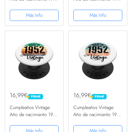
Cumpleaños bday
Cumpleaños bday
PopSockets PopGrip
PopSockets PopGrip
Más Info
Más Info
Intercambiable
Intercambiable
16,99€
16,99€
PRIME
PRIME
PRIME
PRIME
Cumpleaños Vintage
Cumpleaños Vintage
Año de nacimiento 1952
Año de nacimiento 1952
Cumpleaños bday
Cumpleaños bday
PopSockets PopGrip
PopSockets PopGrip
Más Info
Más Info