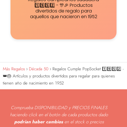
1️⃣9️⃣5️⃣2️⃣ - 🎊🎉 Productos
divertidos de regalo para
aquellos que nacieron en 1952
Más Regalos
Década 50
Regalos Cumple PopSocket 1️⃣9️⃣5️⃣2️⃣ -
👑🎂 Artículos y productos divertidos para regalar para quienes
tienen año de nacimiento en 1952
Comprueba DISPONIBILIDAD y PRECIOS FINALES
haciendo click en el botón de cada productos dado
podrían haber cambios
en el stock o precios