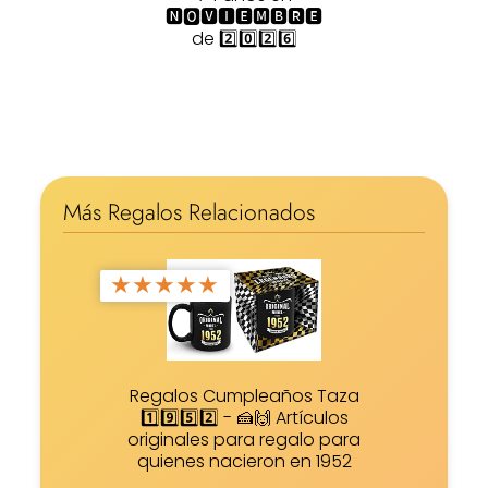
🅽🅾🆅🅸🅴🅼🅱🆁🅴
de 2️⃣0️⃣2️⃣6️⃣
Más Regalos Relacionados
★
★
★
★
★
Regalos Cumpleaños Taza
1️⃣9️⃣5️⃣2️⃣ - 🍰🙌 Artículos
originales para regalo para
quienes nacieron en 1952