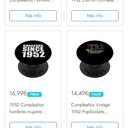
Mujer - Septiembre 1952
1952 PopSockets
PopSockets PopGrip
PopGrip Intercambiable
Más Info
Más Info
Intercambiable
16,99€
14,49€
PRIME
PRIME
PRIME
PRIME
1952 Cumpleaños
Cumpleaños Vintage
hombres mujeres
1952 PopSockets
hermosa desde 1952
PopGrip Intercambiable
retro PopSockets
Más Info
Más Info