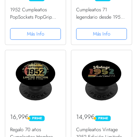
1952 Cumpleaños
Cumpleaños 71
PopSockets PopGrip
legendario desde 1952
Intercambiable
PopSockets PopGrip
Intercambiable
Más Info
Más Info
16,99€
14,99€
PRIME
PRIME
PRIME
PRIME
Regalo 70 años
Cumpleaños Vintage
Cumpleaños Hombre
1952 Edición Limitada -