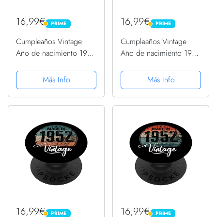
16,99€
16,99€
PRIME
PRIME
PRIME
PRIME
Cumpleaños Vintage
Cumpleaños Vintage
Año de nacimiento 1952
Año de nacimiento 1952
Cumpleaños bday
Cumpleaños bday
PopSockets PopGrip
PopSockets PopGrip
Más Info
Más Info
Intercambiable
Intercambiable
16,99€
16,99€
PRIME
PRIME
PRIME
PRIME