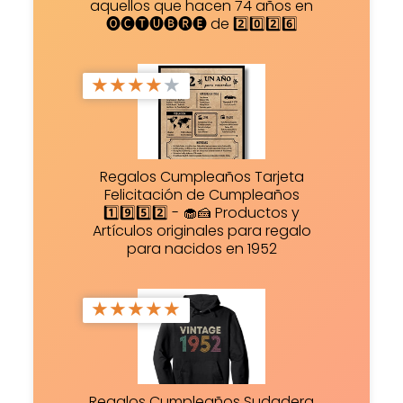
aquellos que hacen 74 años en
🅞🅒🅣🅤🅑🅡🅔 de 2️⃣0️⃣2️⃣6️⃣
★
★
★
★
★
Regalos Cumpleaños Tarjeta
Felicitación de Cumpleaños
1️⃣9️⃣5️⃣2️⃣ - 🧁🍰 Productos y
Artículos originales para regalo
para nacidos en 1952
★
★
★
★
★
Regalos Cumpleaños Sudadera