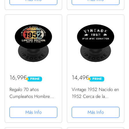
PopGrip Intercambiable
16,99€
14,49€
PRIME
PRIME
PRIME
PRIME
Regalo 70 años
Vintage 1952 Nacido en
Cumpleaños Hombre
1952 Cerca de la
Mujer - Septiembre 1952
Condición de Menta
PopSockets PopGrip
Cumpleaños PopSockets
Más Info
Más Info
Intercambiable
PopGrip Intercambiable