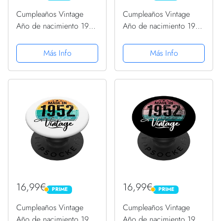
Cumpleaños Vintage
Cumpleaños Vintage
Año de nacimiento 1952
Año de nacimiento 1952
Cumpleaños bday
Cumpleaños bday
PopSockets PopGrip
PopSockets PopGrip
Más Info
Más Info
Intercambiable
Intercambiable
16,99€
16,99€
PRIME
PRIME
PRIME
PRIME
Cumpleaños Vintage
Cumpleaños Vintage
Año de nacimiento 1952
Año de nacimiento 1952