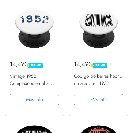
14,49€
14,49€
PRIME
PRIME
PRIME
PRIME
Vintage 1952
Código de barras hecho
Cumpleaños en el año
o nacido en 1952
1952 Nacido en 1952
cumpleaños en el año
PopSockets PopGrip
1952 PopSockets
Más Info
Más Info
Intercambiable
PopGrip Intercambiable