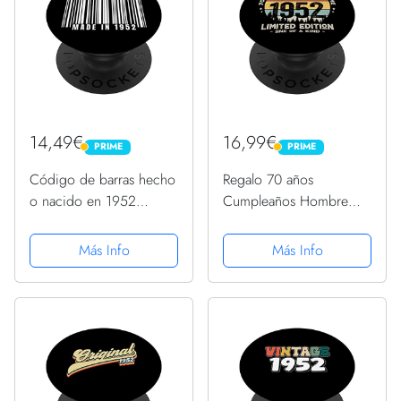
14,49€
16,99€
PRIME
PRIME
PRIME
PRIME
Código de barras hecho
Regalo 70 años
o nacido en 1952
Cumpleaños Hombre
cumpleaños en el año
Mujer - Octubre 1952
1952 PopSockets
PopSockets PopGrip
Más Info
Más Info
PopGrip Intercambiable
Intercambiable