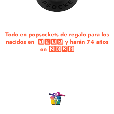
Todo en popsockets de regalo para los
nacidos en 1️⃣9️⃣5️⃣2️⃣ y harán 74 años
en 2️⃣0️⃣2️⃣6️⃣