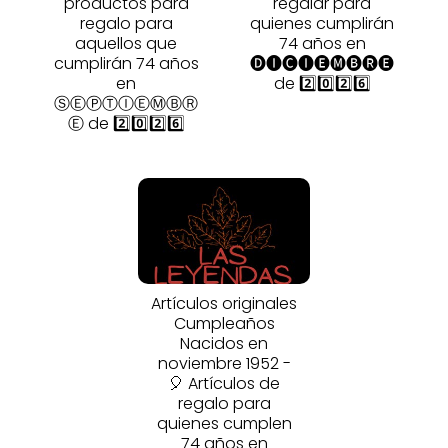
productos para
regalar para
regalo para
quienes cumplirán
aquellos que
74 años en
cumplirán 74 años
🅓🅘🅒🅘🅔🅜🅑🅡🅔
en
de 2️⃣0️⃣2️⃣6️⃣
ⓈⒺⓅⓉⒾⒺⓂⒷⓇ
Ⓔ de 2️⃣0️⃣2️⃣6️⃣
Artículos originales
Cumpleaños
Nacidos en
noviembre 1952 -
🎈 Artículos de
regalo para
quienes cumplen
74 años en