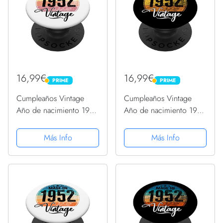
16,99€
16,99€
PRIME
PRIME
PRIME
PRIME
Cumpleaños Vintage
Cumpleaños Vintage
Año de nacimiento 1952
Año de nacimiento 1952
Cumpleaños bday
Cumpleaños bday
PopSockets PopGrip
PopSockets PopGrip
Más Info
Más Info
Intercambiable
Intercambiable