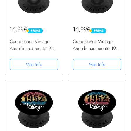
16,99€
16,99€
PRIME
PRIME
PRIME
PRIME
Cumpleaños Vintage
Cumpleaños Vintage
Año de nacimiento 1952
Año de nacimiento 1952
Cumpleaños bday
Cumpleaños bday
PopSockets PopGrip
PopSockets PopGrip
Más Info
Más Info
Intercambiable
Intercambiable