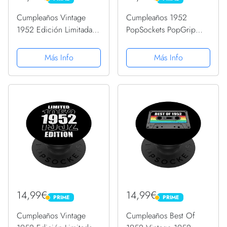
PRIME
PRIME
Cumpleaños Vintage
Cumpleaños 1952
1952 Edición Limitada -
PopSockets PopGrip
1952 PopSockets
Intercambiable
PopGrip Intercambiable
Más Info
Más Info
14,99€
14,99€
PRIME
PRIME
PRIME
PRIME
Cumpleaños Vintage
Cumpleaños Best Of