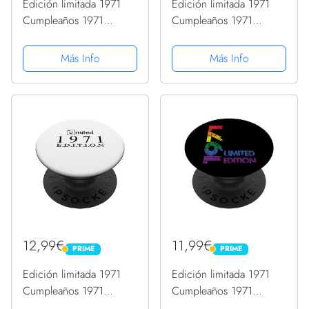
Edición limitada 1971
Edición limitada 1971
Cumpleaños 1971
Cumpleaños 1971
Vintage 1971
Vintage 1971
PopSockets PopGrip
PopSockets PopGrip
Más Info
Más Info
Intercambiable
Intercambiable
12,99€
11,99€
PRIME
PRIME
PRIME
PRIME
Edición limitada 1971
Edición limitada 1971
Cumpleaños 1971
Cumpleaños 1971
Vintage 1971
Nacido 1971 Año de