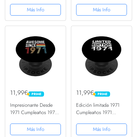
Vintage 1971 Año
Vintage 1971 Año
PopSockets PopGrip
PopSockets PopGrip
Más Info
Más Info
Intercambiable
Intercambiable
11,99€
11,99€
PRIME
PRIME
PRIME
PRIME
Impresionante Desde
Edición limitada 1971
1971 Cumpleaños 1971
Cumpleaños 1971
Vintage 1971 Año
Edición Cumpleaños
PopSockets PopGrip
PopSockets PopGrip
Más Info
Más Info
Intercambiable
Intercambiable