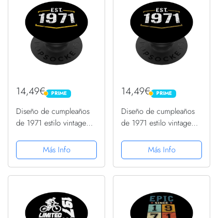
14,49€
14,49€
PRIME
PRIME
PRIME
PRIME
Diseño de cumpleaños
Diseño de cumpleaños
de 1971 estilo vintage
de 1971 estilo vintage
establecido en 1971
establecido en 1971
PopSockets PopGrip
PopSockets PopGrip
Más Info
Más Info
Intercambiable
Intercambiable