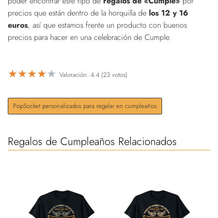
poder encontrar este tipo de
regalos de «Cumple»
por
precios que están dentro de la horquilla de
los 12 y 16
euros
, así que estamos frente un producto con buenos
precios para hacer en una celebración de Cumple.
★
★
★
★
★
Valoración: 4.4 (23 votos)
PopSocket personalizados para regalar en cumpleaños
Regalos de Cumpleaños Relacionados