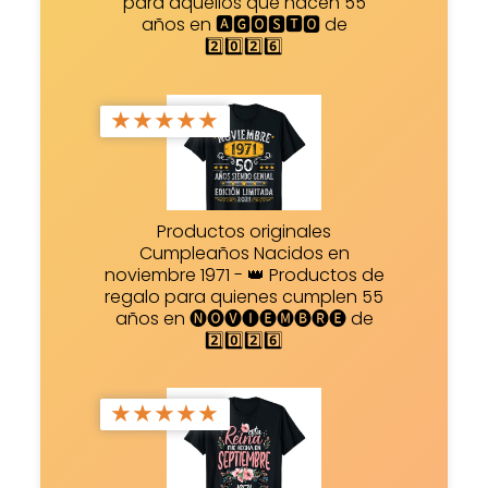
para aquellos que hacen 55
años en 🅰🅶🅾🆂🆃🅾 de
2️⃣0️⃣2️⃣6️⃣
★
★
★
★
★
Productos originales
Cumpleaños Nacidos en
noviembre 1971 - 👑 Productos de
regalo para quienes cumplen 55
años en 🅝🅞🅥🅘🅔🅜🅑🅡🅔 de
2️⃣0️⃣2️⃣6️⃣
★
★
★
★
★