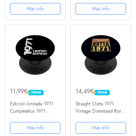
PopSockets PopGrip
PopSockets PopGrip
Más Info
Más Info
Intercambiable
Intercambiable
11,99€
14,49€
PRIME
PRIME
PRIME
PRIME
Edición limitada 1971
Straight Outta 1971
Cumpleaños 1971
Vintage Distressed Born
Nacido 1971 Año de
1971 Cumpleaños
PopSockets PopGrip
PopSockets PopGrip
Más Info
Más Info
Intercambiable
Intercambiable