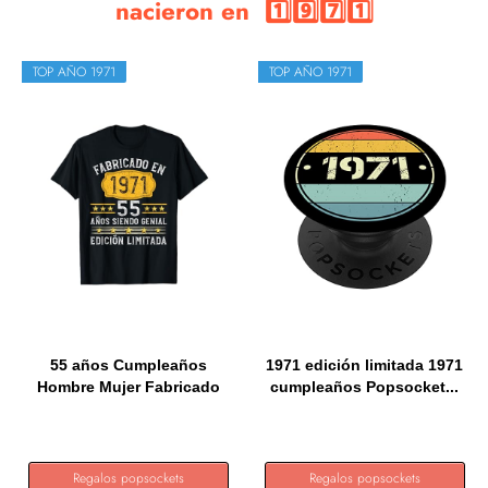
nacieron en 1️⃣9️⃣7️⃣1️⃣
TOP AÑO 1971
TOP AÑO 1971
55 años Cumpleaños
1971 edición limitada 1971
Hombre Mujer Fabricado
cumpleaños Popsocket...
En...
Regalos popsockets
Regalos popsockets