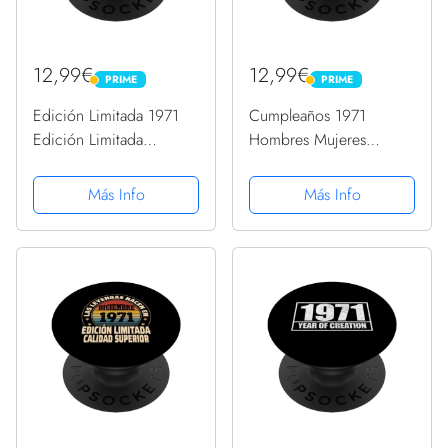
12,99€
12,99€
PRIME
PRIME
PRIME
PRIME
Edición Limitada 1971
Cumpleaños 1971
Edición Limitada
Hombres Mujeres
Bicicleta Cumpleaños
Originales Old Man Club
PopSockets PopGrip
PopSockets PopGrip
Más Info
Más Info
Intercambiable
Intercambiable