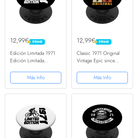
12,99€
12,99€
PRIME
PRIME
PRIME
PRIME
Edición Limitada 1971
Classic 1971 Original
Edición Limitada
Vintage Epic since
Bicicleta Cumpleaños
Cumpleaños PopSockets
PopSockets PopGrip
PopGrip Intercambiable
Más Info
Más Info
Intercambiable