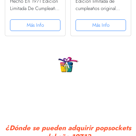
Hecho En 1971 Edición
Edición limitada de
Limitada De Cumpleaños
cumpleaños original
Vintage PopSockets
retro vintage de 1971
PopGrip Intercambiable
PopSockets PopGrip
Más Info
Más Info
Intercambiable
¿Dónde se pueden adquirir popsockets