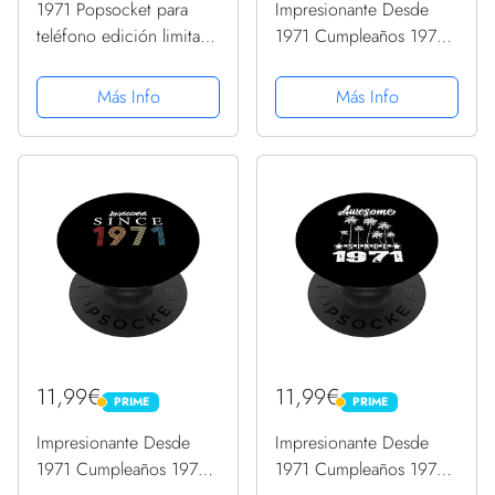
1971 Popsocket para
Impresionante Desde
teléfono edición limitada
1971 Cumpleaños 1971
1971 cumpleaños 1971
Vintage 1971 Año
PopSockets PopGrip
PopSockets PopGrip
Más Info
Más Info
Intercambiable
Intercambiable
11,99€
11,99€
PRIME
PRIME
PRIME
PRIME
Impresionante Desde
Impresionante Desde
1971 Cumpleaños 1971
1971 Cumpleaños 1971