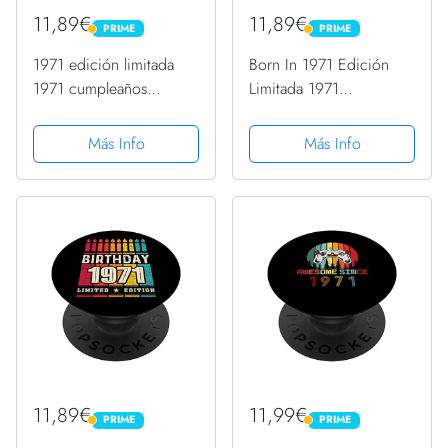
11,89€
11,89€
PRIME
PRIME
PRIME
PRIME
1971 edición limitada
Born In 1971 Edición
1971 cumpleaños
Limitada 1971
Popsocket para mujeres
Cumpleaños Popsocket
y hombres PopSockets
1971 PopSockets
Más Info
Más Info
PopGrip Intercambiable
PopGrip Intercambiable
11,89€
11,99€
PRIME
PRIME
PRIME
PRIME