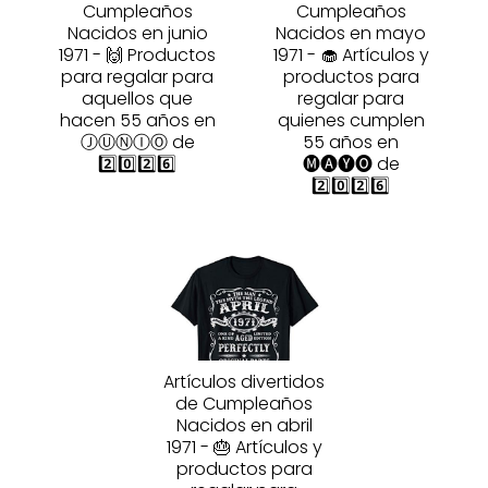
Cumpleaños
Cumpleaños
Nacidos en junio
Nacidos en mayo
1971 - 🙌 Productos
1971 - 🧁 Artículos y
para regalar para
productos para
aquellos que
regalar para
hacen 55 años en
quienes cumplen
ⒿⓊⓃⒾⓄ de
55 años en
2️⃣0️⃣2️⃣6️⃣
🅜🅐🅨🅞 de
2️⃣0️⃣2️⃣6️⃣
Artículos divertidos
de Cumpleaños
Nacidos en abril
1971 - 🎂 Artículos y
productos para