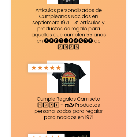
Artículos personalizados de
Cumpleaños Nacidos en
septiembre 1971 - 🎉 Artículos y
productos de regalo para
aquellos que cumplen 55 años
en 🅢🅔🅟🅣🅘🅔🅜🅑🅡🅔 de
2️⃣0️⃣2️⃣6️⃣
★
★
★
★
★
Cumple Regalos Camiseta
1️⃣9️⃣7️⃣1️⃣ - 🧁🎁 Productos
personalizados para regalar
para nacidos en 1971