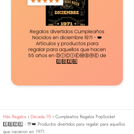
★
★
★
★
★
Regalos divertidos Cumpleaños
Nacidos en diciembre 1971 - 👑
Artículos y productos para
regalar para aquellos que hacen
55 años en ⒹⒾⒸⒾⒺⓂⒷⓇⒺ de
2️⃣0️⃣2️⃣6️⃣
Más Regalos
Década 70
Cumpleaños Regalos PopSocket
1️⃣9️⃣7️⃣1️⃣ - 🎊👑 Productos divertidos para regalar para aquellos
que nacieron en 1971