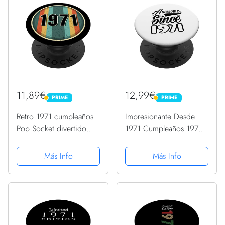
11,89€
12,99€
PRIME
PRIME
PRIME
PRIME
Retro 1971 cumpleaños
Impresionante Desde
Pop Socket divertido
1971 Cumpleaños 1971
1971 cumpleaños 1971
Vintage 1971
PopSockets PopGrip
PopSockets PopGrip
Más Info
Más Info
Intercambiable
Intercambiable