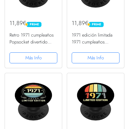
11,89€
11,89€
PRIME
PRIME
PRIME
PRIME
Retro 1971 cumpleaños
1971 edición limitada
Popsocket divertido
1971 cumpleaños
1971 cumpleaños regalos
Popsocket para hombres
1971 PopSockets
y mujeres PopSockets
Más Info
Más Info
PopGrip Intercambiable
PopGrip Intercambiable