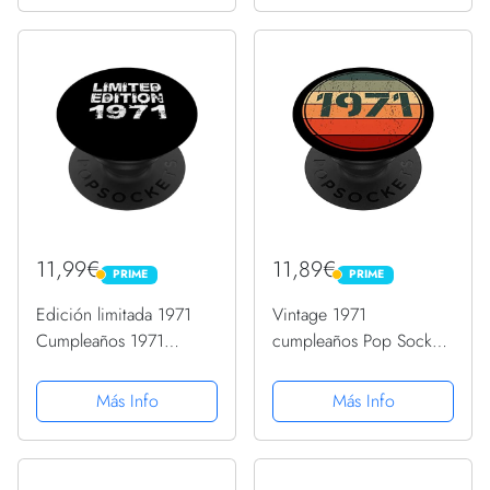
11,99€
11,89€
PRIME
PRIME
PRIME
PRIME
Edición limitada 1971
Vintage 1971
Cumpleaños 1971
cumpleaños Pop Socket
Edición Cumpleaños
divertido 1971
PopSockets PopGrip
cumpleaños 1971
Más Info
Más Info
Intercambiable
PopSockets PopGrip
Intercambiable