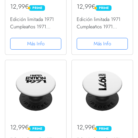
12,99€
12,99€
PRIME
PRIME
PRIME
PRIME
Edición limitada 1971
Edición limitada 1971
Cumpleaños 1971
Cumpleaños 1971
Edición Cumpleaños
Vintage 1971
PopSockets PopGrip
PopSockets PopGrip
Más Info
Más Info
Intercambiable
Intercambiable
12,99€
12,99€
PRIME
PRIME
PRIME
PRIME