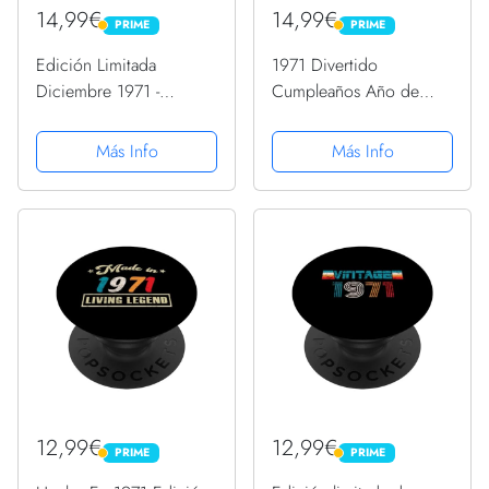
14,99€
14,99€
PRIME
PRIME
PRIME
PRIME
Edición Limitada
1971 Divertido
Diciembre 1971 -
Cumpleaños Año de
Cumpleaños 53 Años
Creación Diciendo
PopSockets PopGrip
Humor Vintage
Más Info
Más Info
Intercambiable
PopSockets PopGrip
Intercambiable
12,99€
12,99€
PRIME
PRIME
PRIME
PRIME