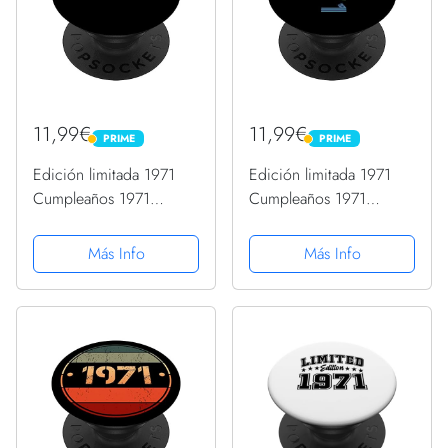
11,99€
11,99€
PRIME
PRIME
PRIME
PRIME
Edición limitada 1971
Edición limitada 1971
Cumpleaños 1971
Cumpleaños 1971
Vintage 1971
Vintage 1971
PopSockets PopGrip
PopSockets PopGrip
Más Info
Más Info
Intercambiable
Intercambiable