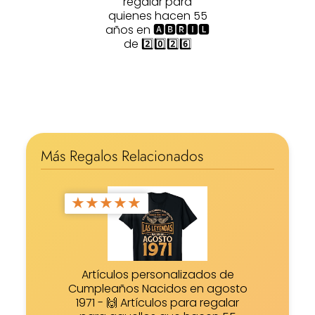
regalar para
quienes hacen 55
años en 🅰🅱🆁🅸🅻
de 2️⃣0️⃣2️⃣6️⃣
Más Regalos Relacionados
★
★
★
★
★
Artículos personalizados de
Cumpleaños Nacidos en agosto
1971 - 🙌 Artículos para regalar