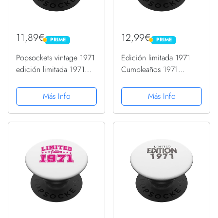
11,89€
12,99€
PRIME
PRIME
PRIME
PRIME
Popsockets vintage 1971
Edición limitada 1971
edición limitada 1971
Cumpleaños 1971
cumpleaños 1971
Edición Cumpleaños
PopSockets PopGrip
PopSockets PopGrip
Más Info
Más Info
Intercambiable
Intercambiable