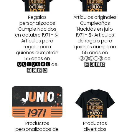
Regalos
Artículos originales
personalizados
Cumpleaños
Cumple Nacidos
Nacidos en julio
en octubre 1971 - 🎈
1971 - 🥳 Artículos
Artículos para
de regalo para
regalo para
quienes cumplirán
quienes cumplirán
55 años en
55 años en
ⒿⓊⓁⒾⓄ de
🅾🅲🆃🆄🅱🆁🅴 de
2️⃣0️⃣2️⃣6️⃣
2️⃣0️⃣2️⃣6️⃣
Productos
Productos
personalizados de
divertidos