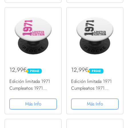
12,99€
12,99€
PRIME
PRIME
PRIME
PRIME
Edición limitada 1971
Edición limitada 1971
Cumpleaños 1971
Cumpleaños 1971
Nacido 1971 Año de
Nacido 1971 Año de
PopSockets PopGrip
PopSockets PopGrip
Más Info
Más Info
Intercambiable
Intercambiable