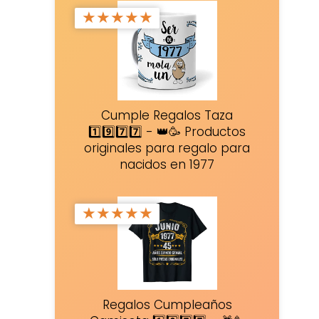
★
★
★
★
★
Cumple Regalos Taza
1️⃣9️⃣7️⃣7️⃣ - 👑🥳 Productos
originales para regalo para
nacidos en 1977
★
★
★
★
★
Regalos Cumpleaños