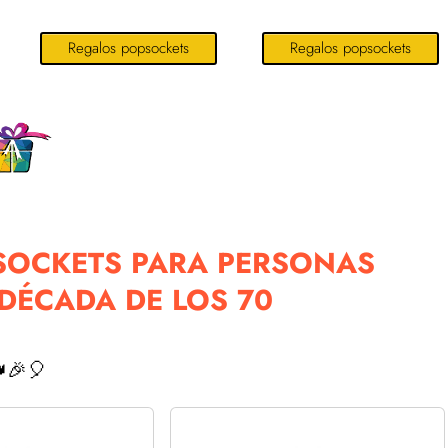
1977...
Regalos popsockets
Regalos popsockets
SOCKETS PARA PERSONAS
 DÉCADA DE LOS 70
🎉🎈