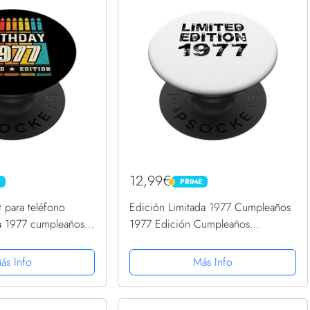
12,99€
PRIME
PRIME
 para teléfono
Edición Limitada 1977 Cumpleaños
da 1977 cumpleaños
1977 Edición Cumpleaños
ts PopGrip
PopSockets PopGrip Intercambiable
ás Info
Más Info