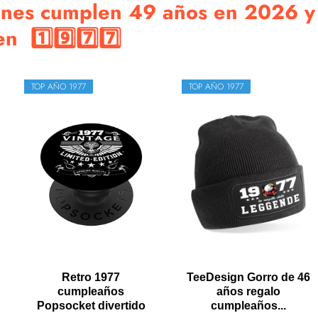
enes cumplen 49 años en 2026 y
n 1️⃣9️⃣7️⃣7️⃣
TOP AÑO 1977
TOP AÑO 1977
Retro 1977
TeeDesign Gorro de 46
cumpleaños
años regalo
Popsocket divertido
cumpleaños...