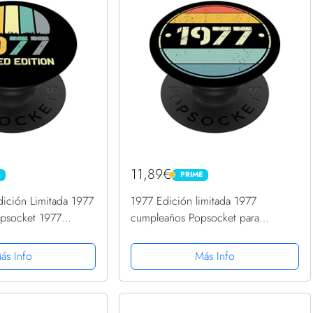
11,89€
PRIME
PRIME
dición Limitada 1977
1977 Edición limitada 1977
psocket 1977
cumpleaños Popsocket para
Grip Intercambiable
hombres y mujeres PopSockets
PopGrip Intercambiable
ás Info
Más Info