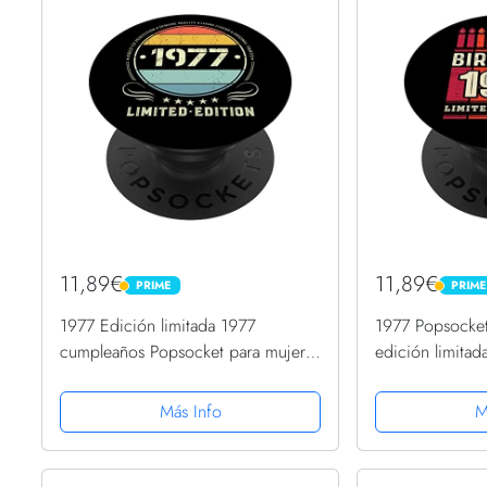
11,89€
11,89€
PRIME
PRIME
PRIME
PRIME
1977 Edición limitada 1977
1977 Popsocket
cumpleaños Popsocket para mujeres
edición limita
y hombres PopSockets PopGrip
1977 PopSocke
Intercambiable
Intercambiable
Más Info
M