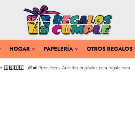
HOGAR
PAPELERÍA
OTROS REGALOS
️⃣9️⃣7️⃣7️⃣ - 🎁👑 Productos y Artículos originales para regalo para