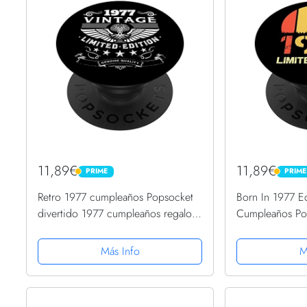
11,89€
11,89€
PRIME
PRIME
PRIME
PRIME
Retro 1977 cumpleaños Popsocket
Born In 1977 E
divertido 1977 cumpleaños regalos
Cumpleaños Po
1977 PopSockets PopGrip
PopSockets Pop
Intercambiable
Más Info
M