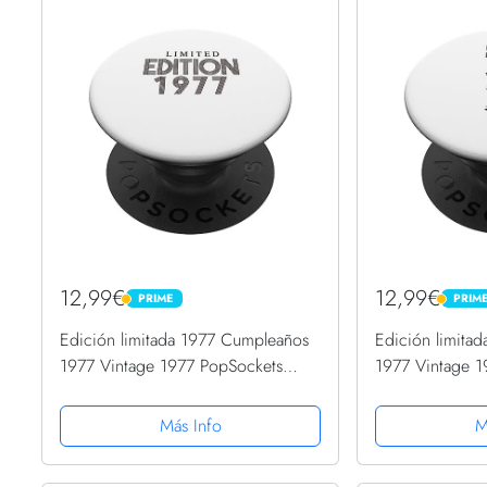
12,99€
12,99€
PRIME
PRIM
PRIME
PRIME
Edición limitada 1977 Cumpleaños
Edición limita
1977 Vintage 1977 PopSockets
1977 Vintage 1
PopGrip Intercambiable
PopGrip Interc
Más Info
M