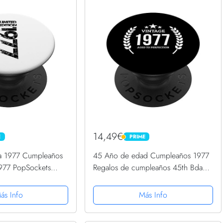
14,49€
E
PRIME
PRIME
da 1977 Cumpleaños
45 Año de edad Cumpleaños 1977
977 PopSockets
Regalos de cumpleaños 45th Bday
ambiable
Present PopSockets PopGrip
Intercambiable
ás Info
Más Info