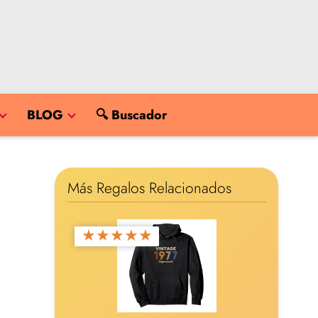
BLOG
🔍 Buscador
Más Regalos Relacionados
★
★
★
★
★