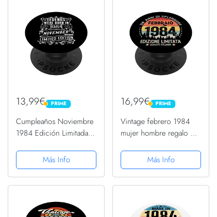
13,99€
16,99€
PRIME
PRIME
PRIME
PRIME
Cumpleaños Noviembre
Vintage febrero 1984
1984 Edición Limitada
mujer hombre regalo 38
Regalo Vintage
años cumpleaños
PopSockets PopGrip
PopSockets PopGrip
Más Info
Más Info
Intercambiable
Intercambiable