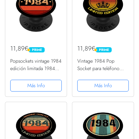
11,89€
11,89€
PRIME
PRIME
PRIME
PRIME
Popsockets vintage 1984
Vintage 1984 Pop
edición limitada 1984
Socket para teléfono
cumpleaños 1984
retro divertido
PopSockets PopGrip
cumpleaños 1984
Más Info
Más Info
Intercambiable
PopSockets PopGrip
Intercambiable