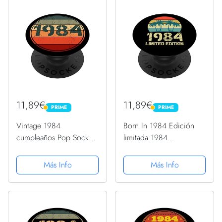
11,89€
11,89€
PRIME
PRIME
PRIME
PRIME
Vintage 1984
Born In 1984 Edición
cumpleaños Pop Socket
limitada 1984
divertido 1984
Cumpleaños Pop
cumpleaños 1984
Sockets 1984
Más Info
Más Info
PopSockets PopGrip
PopSockets PopGrip
Intercambiable
Intercambiable