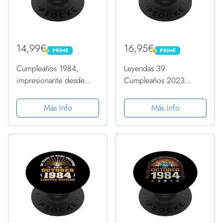
14,99€
16,95€
PRIME
PRIME
PRIME
PRIME
Cumpleaños 1984,
Leyendas 39
impresionante desde
Cumpleaños 2023
1984, hombres y
Nacidos En Febrero De
mujeres, nacido en 1984
1984 PopSockets
Más Info
Más Info
PopSockets PopGrip
PopGrip Intercambiable
Intercambiable