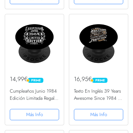
PopGrip Intercambiable
Intercambiable
14,99€
16,95€
PRIME
PRIME
PRIME
PRIME
Cumpleaños Junio 1984
Texto En Inglés 39 Years
Edición Limitada Regalo
Awesome Since 1984 39
Legend June PopSockets
Cumpleaños PopSockets
PopGrip Intercambiable
PopGrip Intercambiable
Más Info
Más Info