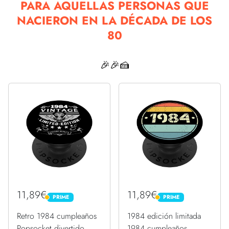
PARA AQUELLAS PERSONAS QUE
NACIERON EN LA DÉCADA DE LOS
80
🎉🎉🍰
11,89€
11,89€
PRIME
PRIME
PRIME
PRIME
Retro 1984 cumpleaños
1984 edición limitada
Popsocket divertido
1984 cumpleaños