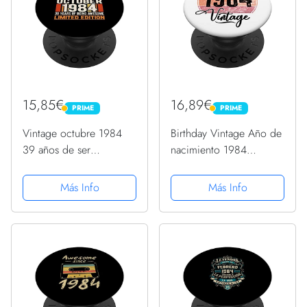
15,85€
16,89€
PRIME
PRIME
PRIME
PRIME
Vintage octubre 1984
Birthday Vintage Año de
39 años de ser
nacimiento 1984
impresionante
Cumpleaños bday
cumpleaños 39
PopSockets PopGrip
Más Info
Más Info
PopSockets PopGrip
Intercambiable
Intercambiable