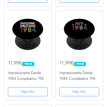
Intercambiable
Intercambiable
11,99€
11,99€
PRIME
PRIME
PRIME
PRIME
Impresionante Desde
Impresionante Desde
1984 Cumpleaños 1984
1984 Cumpleaños 1984
Vintage 1984
Vintage 1984
PopSockets PopGrip
PopSockets PopGrip
Más Info
Más Info
Intercambiable
Intercambiable