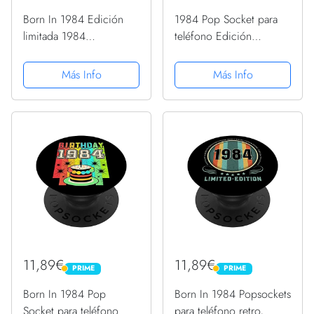
Born In 1984 Edición
1984 Pop Socket para
limitada 1984
teléfono Edición
Cumpleaños Pop Socket
Limitada 1984
1984 PopSockets
Cumpleaños PopSockets
Más Info
Más Info
PopGrip Intercambiable
PopGrip Intercambiable
11,89€
11,89€
PRIME
PRIME
PRIME
PRIME
Born In 1984 Pop
Born In 1984 Popsockets
Socket para teléfono
para teléfono retro,