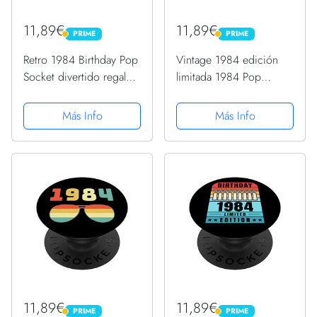
11,89€
11,89€
PRIME
PRIME
PRIME
PRIME
Retro 1984 Birthday Pop
Vintage 1984 edición
Socket divertido regalo
limitada 1984 Pop
de cumpleaños 1984
Socket 1984 cumpleaños
1984 PopSockets
PopSockets PopGrip
Más Info
Más Info
PopGrip Intercambiable
Intercambiable
11,89€
11,89€
PRIME
PRIME
PRIME
PRIME