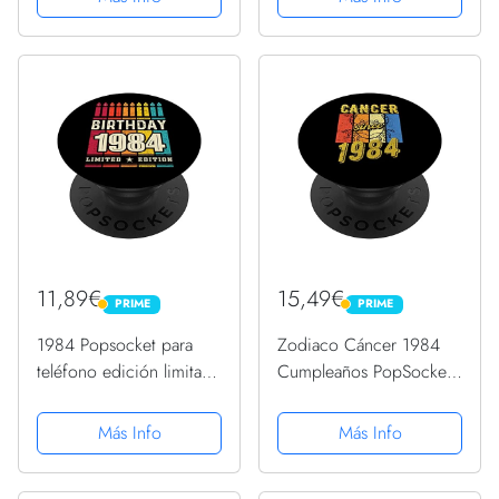
PopGrip Intercambiable
PopGrip Intercambiable
11,89€
15,49€
PRIME
PRIME
PRIME
PRIME
1984 Popsocket para
Zodiaco Cáncer 1984
teléfono edición limitada
Cumpleaños PopSockets
1984 cumpleaños 1984
PopGrip Intercambiable
PopSockets PopGrip
Más Info
Más Info
Intercambiable