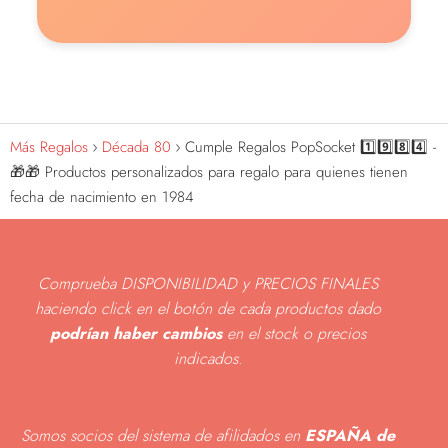
Más Regalos
Década 80
Cumple Regalos PopSocket 1️⃣9️⃣8️⃣4️⃣ -
🎁🎁 Productos personalizados para regalo para quienes tienen
fecha de nacimiento en 1984
Comprueba DISPONIBILIDAD y PRECIOS FINALES
haciendo click en el botón de cada productos dado
podrían haber cambios
en el stock o precios
indicados
.
Somos socios del sistema de afilidados en
ESPAÑA de