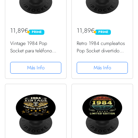
11,89€
11,89€
PRIME
PRIME
PRIME
PRIME
Vintage 1984 Pop
Retro 1984 cumpleaños
Socket para teléfono
Pop Socket divertido
divertido retro 1984
1984 cumpleaños 1984
cumpleaños PopSockets
PopSockets PopGrip
Más Info
Más Info
PopGrip Intercambiable
Intercambiable