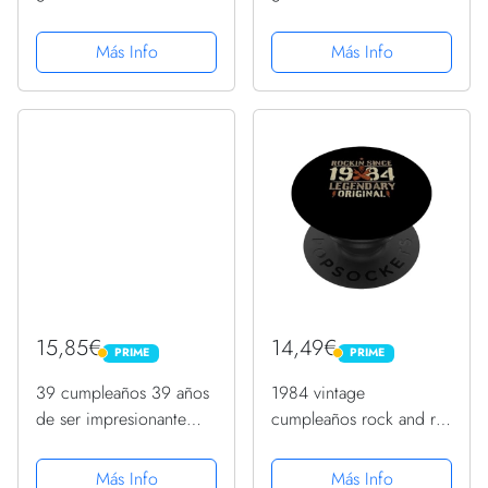
guitarra diciembre de
guitarra noviembre 1984
1984 PopSockets
PopSockets PopGrip
Más Info
Más Info
PopGrip Intercambiable
Intercambiable
15,85€
14,49€
PRIME
PRIME
PRIME
PRIME
39 cumpleaños 39 años
1984 vintage
de ser impresionante
cumpleaños rock and roll
nacido diciembre 1984
heavy metal regalo
PopSockets PopGrip
PopSockets PopGrip
Más Info
Más Info