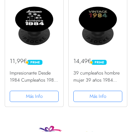
11,99€
14,49€
PRIME
PRIME
PRIME
PRIME
Impresionante Desde
39 cumpleaños hombre
1984 Cumpleaños 1984
mujer 39 años 1984
Vintage 1984
decoración divertido
PopSockets PopGrip
regalo PopSockets
Más Info
Más Info
Intercambiable
PopGrip Intercambiable