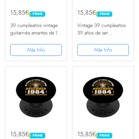
15,85€
15,85€
PRIME
PRIME
PRIME
PRIME
39 cumpleaños vintage
Vintage 39 cumpleaños
guitarrista amantes de la
39 años de ser
guitarra octubre 1984
impresionante octubre
PopSockets PopGrip
1984 PopSockets
Más Info
Más Info
Intercambiable
PopGrip Intercambiable
15,85€
15,85€
PRIME
PRIME
PRIME
PRIME