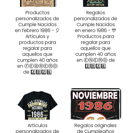
Productos
Regalos
personalizados de
personalizados de
Cumple Nacidos
Cumple Nacidos
en febrero 1986 - 🎈
en enero 1986 - 🎊
Artículos y
Productos para
productos para
regalar para
regalar para
aquellos que
aquellos que
cumplen 40 años
cumplen 40 años
en ⒺⓃⒺⓇⓄ de
en ⒻⒺⒷⓇⒺⓇⓄ
2️⃣0️⃣2️⃣6️⃣
de 2️⃣0️⃣2️⃣6️⃣
Artículos
Regalos originales
personalizados de
de Cumpleaños