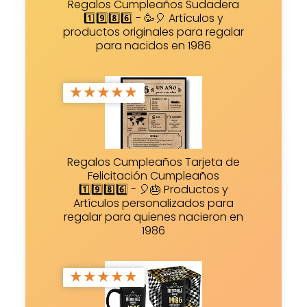
Regalos Cumpleaños Sudadera
1️⃣9️⃣8️⃣6️⃣ - 🥳🎈 Artículos y
productos originales para regalar
para nacidos en 1986
★
★
★
★
★
Regalos Cumpleaños Tarjeta de
Felicitación Cumpleaños
1️⃣9️⃣8️⃣6️⃣ - 🎈🎂 Productos y
Artículos personalizados para
regalar para quienes nacieron en
1986
★
★
★
★
★