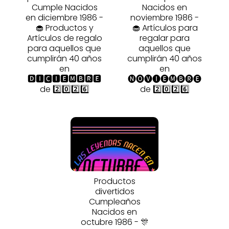
Cumple Nacidos
Nacidos en
en diciembre 1986 -
noviembre 1986 -
🧁 Productos y
🧁 Artículos para
Artículos de regalo
regalar para
para aquellos que
aquellos que
cumplirán 40 años
cumplirán 40 años
en
en
🅳🅸🅲🅸🅴🅼🅱🆁🅴
🅝🅞🅥🅘🅔🅜🅑🅡🅔
de 2️⃣0️⃣2️⃣6️⃣
de 2️⃣0️⃣2️⃣6️⃣
Productos
divertidos
Cumpleaños
Nacidos en
octubre 1986 - 🎊