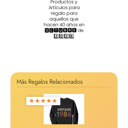
Productos y
Artículos para
regalo para
aquellos que
hacen 40 años en
🅾🅲🆃🆄🅱🆁🅴 de
2️⃣0️⃣2️⃣6️⃣
Más Regalos Relacionados
★
★
★
★
★