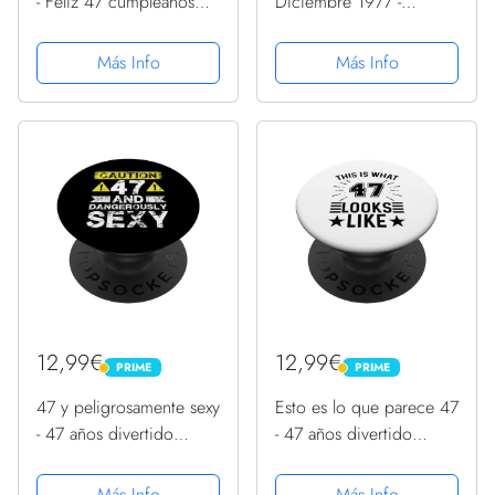
- Feliz 47 cumpleaños
Diciembre 1977 -
PopSockets PopGrip
Cumpleaños 47 Años
Intercambiable
PopSockets PopGrip
Más Info
Más Info
Intercambiable
12,99€
12,99€
PRIME
PRIME
PRIME
PRIME
47 y peligrosamente sexy
Esto es lo que parece 47
- 47 años divertido
- 47 años divertido
cumpleaños 47
cumpleaños 47
PopSockets PopGrip
PopSockets PopGrip
Más Info
Más Info