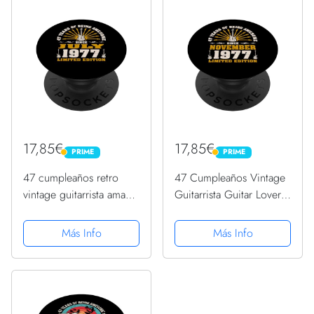
17,85€
17,85€
PRIME
PRIME
PRIME
PRIME
47 cumpleaños retro
47 Cumpleaños Vintage
vintage guitarrista amante
Guitarrista Guitar Lovers
de la guitarra julio 1977
Noviembre 1977
PopSockets PopGrip
PopSockets PopGrip
Más Info
Más Info
Intercambiable
Intercambiable