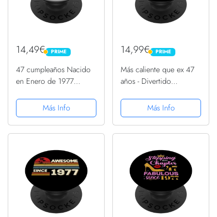
14,49€
14,99€
PRIME
PRIME
PRIME
PRIME
47 cumpleaños Nacido
Más caliente que ex 47
en Enero de 1977
años - Divertido
Vintage 47 años
cumpleaños 47
PopSockets PopGrip
PopSockets PopGrip
Más Info
Más Info
Intercambiable
Intercambiable