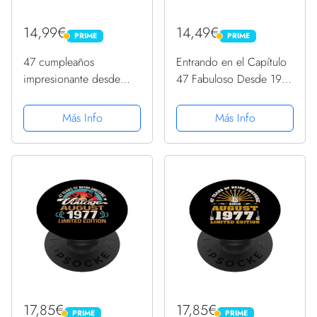
14,99€
14,49€
PRIME
PRIME
PRIME
PRIME
47 cumpleaños
Entrando en el Capítulo
impresionante desde
47 Fabuloso Desde 1977
1977 Cumpleaños de 47
Cumpleaños 47
años PopSockets
PopSockets PopGrip
Más Info
Más Info
PopGrip Intercambiable
Intercambiable
17,85€
17,85€
PRIME
PRIME
PRIME
PRIME