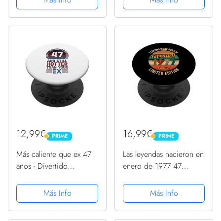
Intercambiable
Intercambiable
12,99€
16,99€
PRIME
PRIME
PRIME
PRIME
Más caliente que ex 47
Las leyendas nacieron en
años - Divertido
enero de 1977 47
cumpleaños 47
cumpleaños PopSockets
PopSockets PopGrip
PopGrip Intercambiable
Más Info
Más Info
Intercambiable