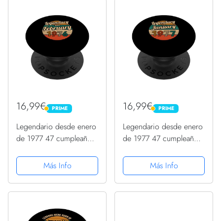
16,99€
16,99€
PRIME
PRIME
PRIME
PRIME
Legendario desde enero
Legendario desde enero
de 1977 47 cumpleaños
de 1977 47 cumpleaños
Hombres PopSockets
Hombres PopSockets
PopGrip Intercambiable
PopGrip Intercambiable
Más Info
Más Info