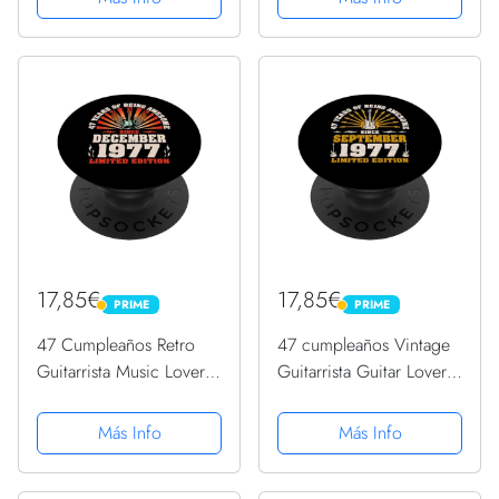
Intercambiable
Intercambiable
17,85€
17,85€
PRIME
PRIME
PRIME
PRIME
47 Cumpleaños Retro
47 cumpleaños Vintage
Guitarrista Music Lover
Guitarrista Guitar Lovers
Nacido Diciembre 1977
Septiembre 1977
PopSockets PopGrip
PopSockets PopGrip
Más Info
Más Info
Intercambiable
Intercambiable