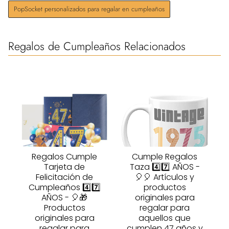
PopSocket personalizados para regalar en cumpleaños
Regalos de Cumpleaños Relacionados
Regalos Cumple
Cumple Regalos
Tarjeta de
Taza 4️⃣7️⃣ AÑOS -
Felicitación de
🎈🎈 Artículos y
Cumpleaños 4️⃣7️⃣
productos
AÑOS - 🎈🎁
originales para
Productos
regalar para
originales para
aquellos que
regalar para
cumplen 47 años y