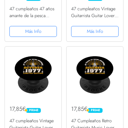
47 cumpleaños 47 años
47 cumpleaños Vintage
amante de la pesca
Guitarrista Guitar Lovers
Vintage agosto 1977
agosto 1977 PopSockets
PopSockets PopGrip
PopGrip Intercambiable
Más Info
Más Info
Intercambiable
17,85€
17,85€
PRIME
PRIME
PRIME
PRIME
47 cumpleaños Vintage
47 Cumpleaños Retro
Guitarrista Guitar Lovers
Guitarrista Music Lover