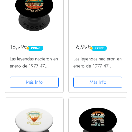
16,99€
16,99€
PRIME
PRIME
PRIME
PRIME
Las leyendas nacieron en
Las leyendas nacieron en
enero de 1977 47
enero de 1977 47
cumpleaños PopSockets
cumpleaños PopSockets
PopGrip Intercambiable
PopGrip Intercambiable
Más Info
Más Info