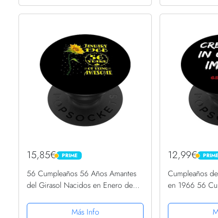
15,85€
12,99€
PRIME
PRIM
PRIME
PRIME
56 Cumpleaños 56 Años Amantes
Cumpleaños de
del Girasol Nacidos en Enero de
en 1966 56 Cu
1968 PopSockets PopGrip
PopSockets Pop
Intercambiable
Más Info
M