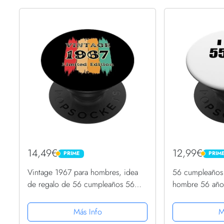
14,49€
12,99€
PRIME
PRIM
PRIME
PRIME
Vintage 1967 para hombres, idea
56 cumpleaños
de regalo de 56 cumpleaños 56
hombre 56 año
años PopSockets PopGrip
PopSockets Pop
Intercambiable
Más Info
M