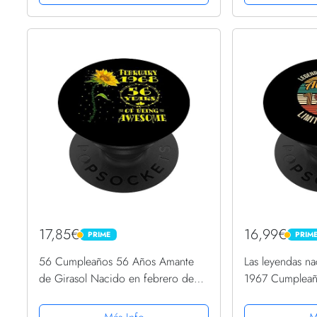
17,85€
16,99€
PRIME
PRIM
PRIME
PRIME
56 Cumpleaños 56 Años Amante
Las leyendas n
de Girasol Nacido en febrero de
1967 Cumpleañ
1968 PopSockets PopGrip
PopGrip Interc
Intercambiable