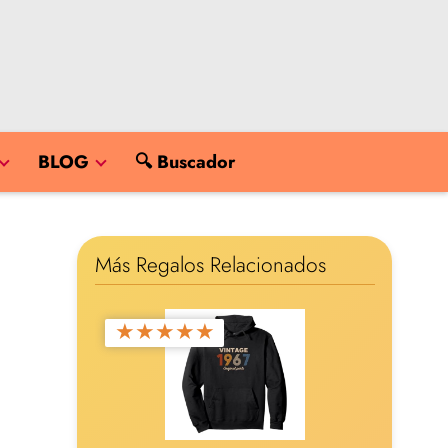
BLOG
🔍 Buscador
Más Regalos Relacionados
★
★
★
★
★