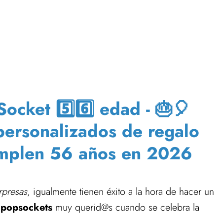
cket 5️⃣6️⃣ edad - 🎂🎈
 personalizados de regalo
umplen 56 años en 2026
rpresas
, igualmente tienen éxito a la hora de hacer un
 popsockets
muy querid@s cuando se celebra la