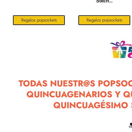
Stitch...
Regalos popsockets
Regalos popsockets
TODAS NUESTR@S POPSOC
QUINCUAGENARIOS Y QU
QUINCUAGÉSIMO 
