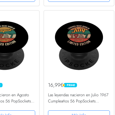
16,99€
E
PRIME
PRIME
acieron en Agosto
Las leyendas nacieron en Julio 1967
os 56 PopSockets
Cumpleaños 56 PopSockets
ambiable
PopGrip Intercambiable