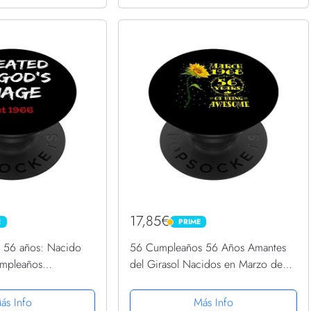
17,85€
E
PRIME
PRIME
 56 años: Nacido
56 Cumpleaños 56 Años Amantes
mpleaños
del Girasol Nacidos en Marzo de
Grip Intercambiable
1968 PopSockets PopGrip
Intercambiable
ás Info
Más Info