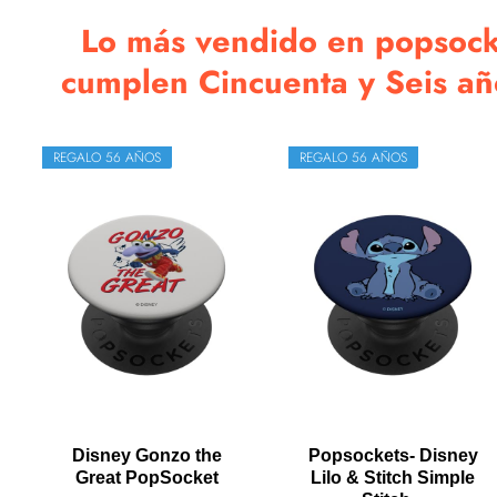
Lo más vendido en popsock
cumplen Cincuenta y Seis a
REGALO 56 AÑOS
REGALO 56 AÑOS
Disney Gonzo the
Popsockets- Disney
Great PopSocket
Lilo & Stitch Simple