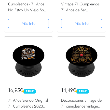
Cumpleaños - 71 Años
Vintage 71 Cumpleaños
No Estoy Un Viejo Soy
71 Años de Ser
Un Clasico PopSockets
Impresionante Nacido
PopGrip Intercambiable
En 1951 PopSockets
Más Info
Más Info
PopGrip Intercambiable
16,95€
14,49€
PRIME
PRIME
PRIME
PRIME
71 Años Siendo Original
Decoraciones vintage de
71 Cumpleaños 2023
71 cumpleaños vintage