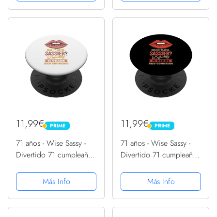
Agarre intercambiable
Intercambiable
para Teléfonos y Tabletas
11,99€
11,99€
PRIME
PRIME
PRIME
PRIME
71 años - Wise Sassy -
71 años - Wise Sassy -
Divertido 71 cumpleaños
Divertido 71 cumpleaños
PopSockets PopGrip
PopSockets PopGrip
Intercambiable
Intercambiable
Más Info
Más Info