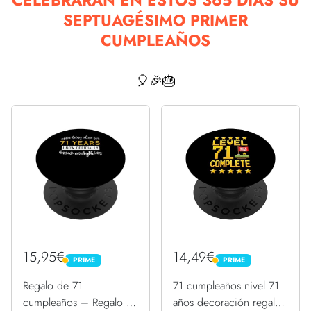
CELEBRARÁN EN ESTOS 365 DÍAS SU
SEPTUAGÉSIMO PRIMER
CUMPLEAÑOS
🎈🎉🎂
15,95€
14,49€
PRIME
PRIME
PRIME
PRIME
Regalo de 71
71 cumpleaños nivel 71
cumpleaños – Regalo de
años decoración regalo