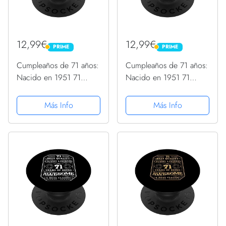
12,99€
12,99€
PRIME
PRIME
PRIME
PRIME
Cumpleaños de 71 años:
Cumpleaños de 71 años:
Nacido en 1951 71
Nacido en 1951 71
cumpleaños PopSockets
cumpleaños PopSockets
PopGrip Intercambiable
PopGrip Intercambiable
Más Info
Más Info