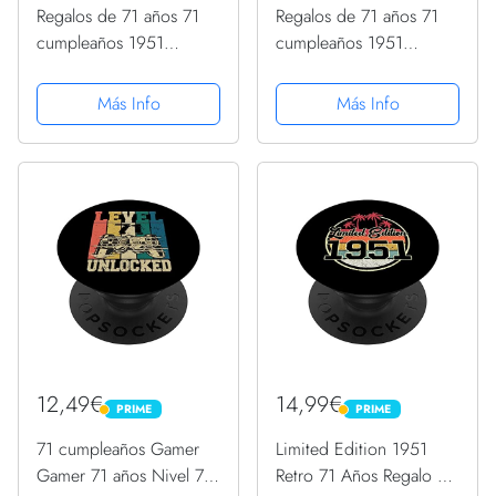
Regalos de 71 años 71
Regalos de 71 años 71
cumpleaños 1951
cumpleaños 1951
Edición limitada Vintage
Edición limitada Vintage
PopSockets PopGrip
PopSockets PopGrip
Más Info
Más Info
Intercambiable
Intercambiable
12,49€
14,99€
PRIME
PRIME
PRIME
PRIME
71 cumpleaños Gamer
Limited Edition 1951
Gamer 71 años Nivel 71
Retro 71 Años Regalo 71