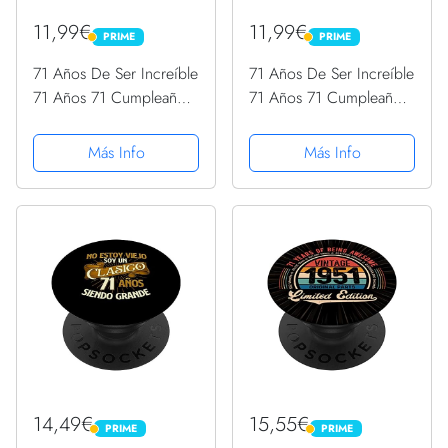
11,99€
11,99€
PRIME
PRIME
PRIME
PRIME
71 Años De Ser Increíble
71 Años De Ser Increíble
71 Años 71 Cumpleaños
71 Años 71 Cumpleaños
Hombre PopSockets
Hombre PopSockets
PopGrip Intercambiable
PopGrip Intercambiable
Más Info
Más Info
14,49€
15,55€
PRIME
PRIME
PRIME
PRIME