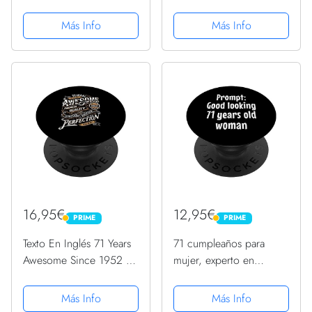
desbloqueado
Cumpleaños PopSockets
PopSockets PopGrip
PopGrip Intercambiable
Más Info
Más Info
Intercambiable
16,95€
12,95€
PRIME
PRIME
PRIME
PRIME
Texto En Inglés 71 Years
71 cumpleaños para
Awesome Since 1952 71
mujer, experto en
Cumpleaños PopSockets
inteligencia artificial,
PopGrip Intercambiable
cumpleaños 71
Más Info
Más Info
PopSockets PopGrip