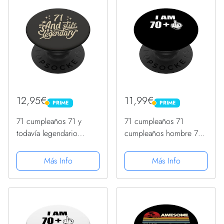
12,95€
11,99€
PRIME
PRIME
PRIME
PRIME
71 cumpleaños 71 y
71 cumpleaños 71
todavía legendario
cumpleaños hombre 71
vintage 71 años
año 71 año de vida
PopSockets PopGrip
PopSockets PopGrip
Más Info
Más Info
Intercambiable
Intercambiable