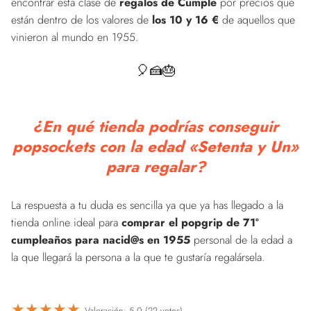
encontrar esta clase de
regalos de Cumple
por precios que
están dentro de los valores de
los 10 y 16 €
de aquellos que
vinieron al mundo en 1955.
🎈🍰🎂
¿En qué tienda podrías conseguir
popsockets con la edad «Setenta y Un»
para regalar?
La respuesta a tu duda es sencilla ya que ya has llegado a la
tienda online ideal para
comprar el popgrip de 71º
cumpleaños para nacid@s en 1955
personal de la edad a
la que llegará la persona a la que te gustaría regalársela.
★
★
★
★
★
Valoración: 5.0 (22 votos)