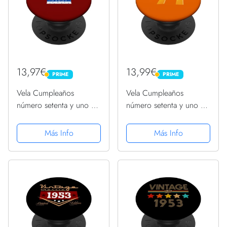
13,97€
13,99€
PRIME
PRIME
PRIME
PRIME
Vela Cumpleaños
Vela Cumpleaños
número setenta y uno de
número setenta y uno de
71 años PopSockets
71 años PopSockets
PopGrip Intercambiable
PopGrip Intercambiable
Más Info
Más Info