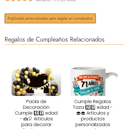
PopSocket personalizados para regalar en cumpleaños
Regalos de Cumpleaños Relacionados
Packs de
Cumple Regalos
Decoración
Taza 7️⃣1️⃣ edad -
Cumple 7️⃣1️⃣ edad
🧁🧁 Artículos y
- 🍰🎈 Artículos
productos
para decorar
personalizados