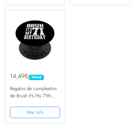
Intercambiable
14,49€
PRIME
PRIME
Regalos de cumpleaños
de Brush It's My 71th
Birthday para hombres
de 71 años PopSockets
Más Info
PopGrip Intercambiable