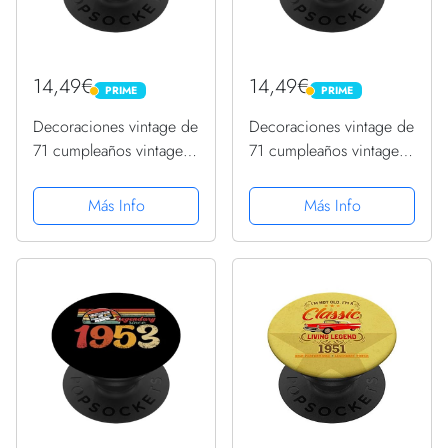
14,49€
14,49€
PRIME
PRIME
PRIME
PRIME
Decoraciones vintage de
Decoraciones vintage de
71 cumpleaños vintage
71 cumpleaños vintage
1953 71 cumpleaños
1953 71 cumpleaños
PopSockets PopGrip
PopSockets PopGrip
Más Info
Más Info
Intercambiable
Intercambiable