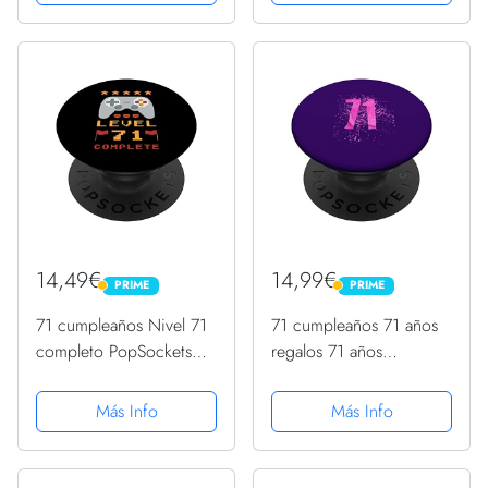
Intercambiable
14,49€
14,99€
PRIME
PRIME
PRIME
PRIME
71 cumpleaños Nivel 71
71 cumpleaños 71 años
completo PopSockets
regalos 71 años
PopGrip Intercambiable
PopSockets PopGrip
Intercambiable
Más Info
Más Info