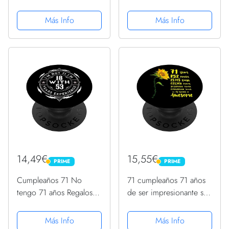
Nacidos En 1952
1953 71 cumpleaños
PopSockets PopGrip
PopSockets PopGrip
Más Info
Más Info
Intercambiable
Intercambiable
14,49€
15,55€
PRIME
PRIME
PRIME
PRIME
Cumpleaños 71 No
71 cumpleaños 71 años
tengo 71 años Regalos
de ser impresionante ser
de cumpleaños Vintage
como un girasol
PopSockets PopGrip:
PopSockets PopGrip
Más Info
Más Info