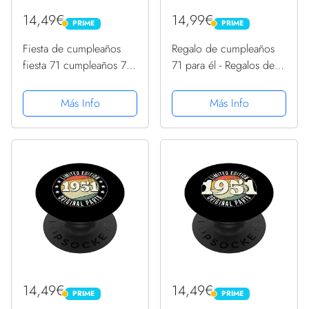
14,49€
14,99€
PRIME
PRIME
PRIME
PRIME
Fiesta de cumpleaños
Regalo de cumpleaños
fiesta 71 cumpleaños 71
71 para él - Regalos de
años nacidos en
cumpleaños para ella
PopSockets PopGrip
1951 PopSockets
Más Info
Más Info
Intercambiable
PopGrip Intercambiable
14,49€
14,49€
PRIME
PRIME
PRIME
PRIME