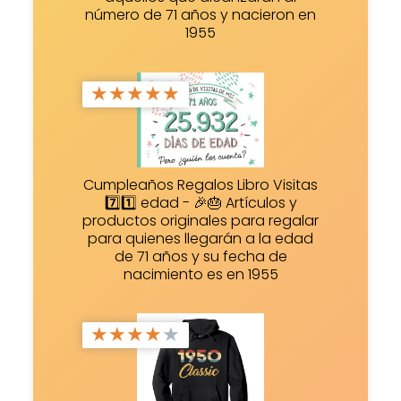
número de 71 años y nacieron en
1955
★
★
★
★
★
Cumpleaños Regalos Libro Visitas
7️⃣1️⃣ edad - 🎉🎂 Artículos y
productos originales para regalar
para quienes llegarán a la edad
de 71 años y su fecha de
nacimiento es en 1955
★
★
★
★
★