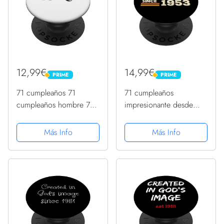
12,99€
14,99€
PRIME
PRIME
PRIME
PRIME
71 cumpleaños 71
71 cumpleaños
cumpleaños hombre 71
impresionante desde
años 71 año de vida
1953 71 años
PopSockets PopGrip
cumpleaños PopSockets
Más Info
Más Info
Intercambiable
PopGrip Intercambiable