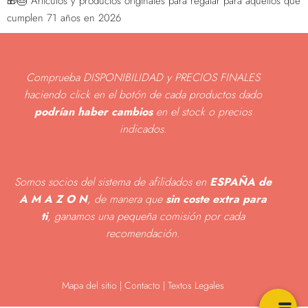
🎁🎂 Artículos y productos originales para regalar para aquellos que
cumplen 71 años en 2026
Comprueba DISPONIBILIDAD y PRECIOS FINALES
haciendo click en el botón de cada productos dado
podrían haber cambios
en el stock o precios
indicados
.
Somos socios del sistema de afilidados en
ESPAÑA de
A M A Z O N
, de manera que
sin coste extra para
ti
, ganamos una pequeña comisión por cada
recomendación.
Mapa del sitio
|
Contacto | Textos Legales