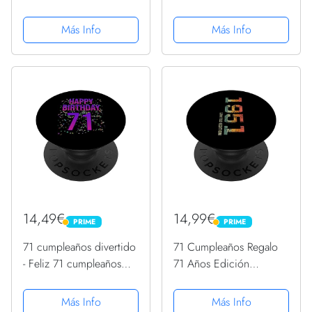
cumpleaños de 71 años
PopSockets PopGrip
PopSockets PopGrip
Intercambiable
Más Info
Más Info
Intercambiable
14,49€
14,99€
PRIME
PRIME
PRIME
PRIME
71 cumpleaños divertido
71 Cumpleaños Regalo
- Feliz 71 cumpleaños
71 Años Edición
PopSockets PopGrip
Limitada 1951
Intercambiable
PopSockets PopGrip
Más Info
Más Info