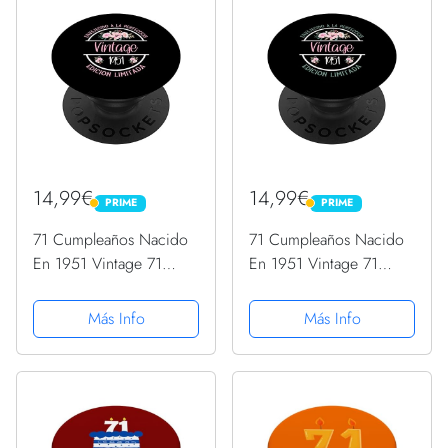
14,99€
14,99€
PRIME
PRIME
PRIME
PRIME
71 Cumpleaños Nacido
71 Cumpleaños Nacido
En 1951 Vintage 71
En 1951 Vintage 71
Años PopSockets
Años PopSockets
PopGrip Intercambiable
PopGrip Intercambiable
Más Info
Más Info