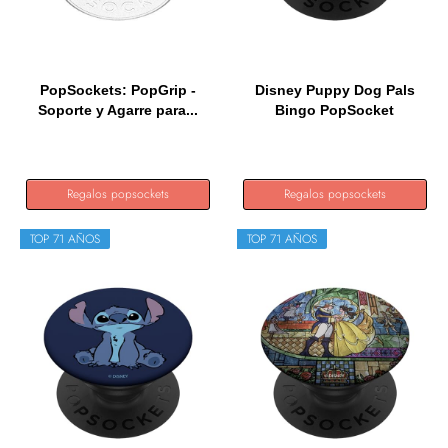
PopSockets: PopGrip -
Disney Puppy Dog Pals
Soporte y Agarre para...
Bingo PopSocket
PopSockets...
Regalos popsockets
Regalos popsockets
TOP 71 AÑOS
TOP 71 AÑOS