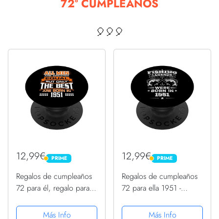
72º CUMPLEAÑOS
🎈🎈🎈
12,99€
12,99€
PRIME
PRIME
PRIME
PRIME
Regalos de cumpleaños
Regalos de cumpleaños
72 para él, regalo para
72 para ella 1951 -
hombres de 72 años
Regalos de cumpleaños
1951 PopSockets
para él PopSockets
Más Info
Más Info