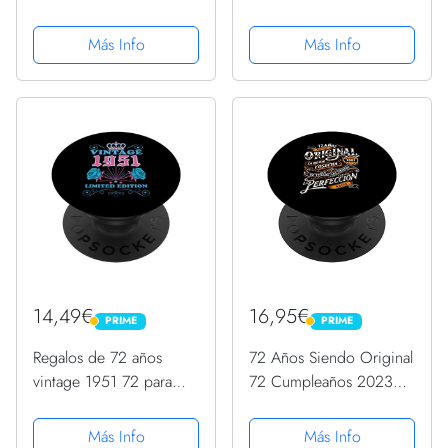
hombres y mujeres 72
hombres y mujeres 72
cumpleaños PopSockets
cumpleaños PopSockets
Más Info
Más Info
PopGrip Intercambiable
PopGrip Intercambiable
14,49€
16,95€
PRIME
PRIME
PRIME
PRIME
Regalos de 72 años
72 Años Siendo Original
vintage 1951 72 para
72 Cumpleaños 2023
hombres y mujeres 72
Nacidos En 1951
cumpleaños PopSockets
PopSockets PopGrip
Más Info
Más Info