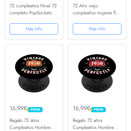
72 cumpleaños Nivel 72
72 Año viejo
completo PopSockets
cumpleaños mujeres flor
PopGrip Intercambiable
su 72 cumpleaños
PopSockets PopGrip
Más Info
Más Info
Intercambiable
16,99€
16,99€
PRIME
PRIME
PRIME
PRIME
Regalo 72 años
Regalo 72 años
Cumpleaños Hombre
Cumpleaños Hombre