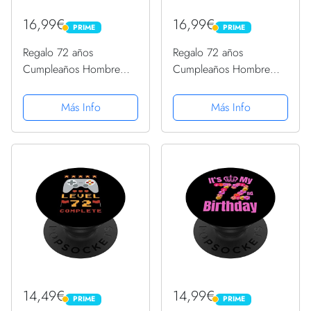
16,99€
16,99€
PRIME
PRIME
PRIME
PRIME
Regalo 72 años
Regalo 72 años
Cumpleaños Hombre
Cumpleaños Hombre
Mujer - Febrero 1950
Mujer - Enero 1950
PopSockets PopGrip
PopSockets PopGrip
Más Info
Más Info
Intercambiable
Intercambiable
14,49€
14,99€
PRIME
PRIME
PRIME
PRIME