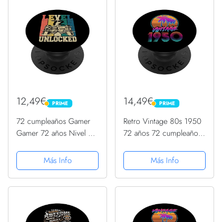
12,49€
14,49€
PRIME
PRIME
PRIME
PRIME
72 cumpleaños Gamer
Retro Vintage 80s 1950
Gamer 72 años Nivel 72
72 años 72 cumpleaños
desbloqueado
PopSockets PopGrip
PopSockets PopGrip
Intercambiable
Más Info
Más Info
Intercambiable