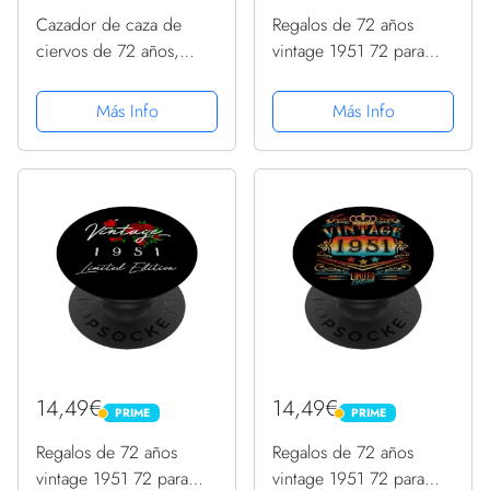
Cazador de caza de
Regalos de 72 años
ciervos de 72 años,
vintage 1951 72 para
nacido en junio de
hombres y mujeres 72
1951, 72 cumpleaños
cumpleaños PopSockets
Más Info
Más Info
PopSockets PopGrip
PopGrip Intercambiable
Intercambiable
14,49€
14,49€
PRIME
PRIME
PRIME
PRIME
Regalos de 72 años
Regalos de 72 años
vintage 1951 72 para
vintage 1951 72 para