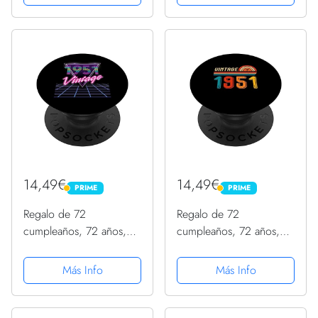
PopGrip Intercambiable
Intercambiable
14,49€
14,49€
PRIME
PRIME
PRIME
PRIME
Regalo de 72
Regalo de 72
cumpleaños, 72 años,
cumpleaños, 72 años,
para hombres y mujeres,
para hombres y mujeres,
retro, vintage, 1951
retro, vintage, 1951
Más Info
Más Info
PopSockets PopGrip
PopSockets PopGrip
Intercambiable
Intercambiable