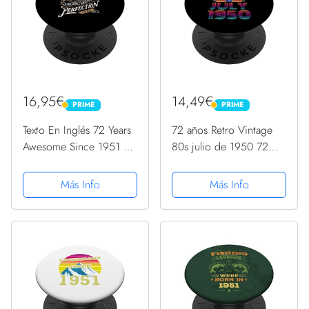
16,95€
14,49€
PRIME
PRIME
PRIME
PRIME
Texto En Inglés 72 Years
72 años Retro Vintage
Awesome Since 1951 72
80s julio de 1950 72
Cumpleaños PopSockets
cumpleaños PopSockets
PopGrip Intercambiable
PopGrip Intercambiable
Más Info
Más Info