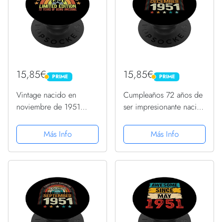
15,85€
15,85€
PRIME
PRIME
PRIME
PRIME
Vintage nacido en
Cumpleaños 72 años de
noviembre de 1951
ser impresionante nacido
edición limitada 72
diciembre 1951
cumpleaños PopSockets
PopSockets PopGrip
Más Info
Más Info
PopGrip Intercambiable
Intercambiable