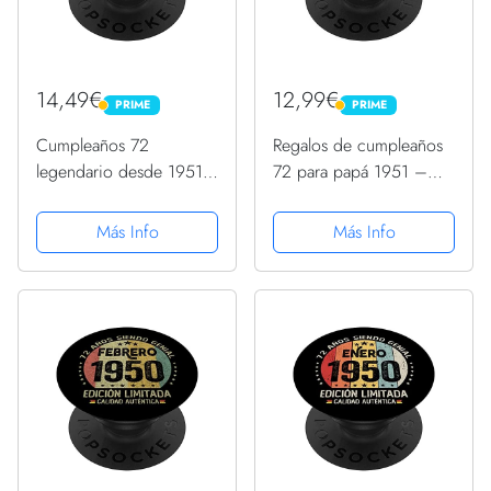
14,49€
12,99€
PRIME
PRIME
PRIME
PRIME
Cumpleaños 72
Regalos de cumpleaños
legendario desde 1951
72 para papá 1951 –
PopSockets PopGrip
Regalos de cumpleaños
Intercambiable
para mamá PopSockets
Más Info
Más Info
PopGrip Intercambiable