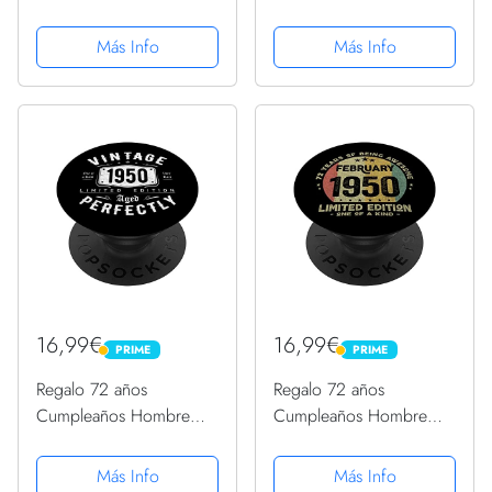
Mujer - Vintage 1950
Mujer - Vintage 1950
PopSockets PopGrip
PopSockets PopGrip
Más Info
Más Info
Intercambiable
Intercambiable
16,99€
16,99€
PRIME
PRIME
PRIME
PRIME
Regalo 72 años
Regalo 72 años
Cumpleaños Hombre
Cumpleaños Hombre
Mujer - Vintage 1950
Mujer - Febrero 1950
PopSockets PopGrip
PopSockets PopGrip
Más Info
Más Info