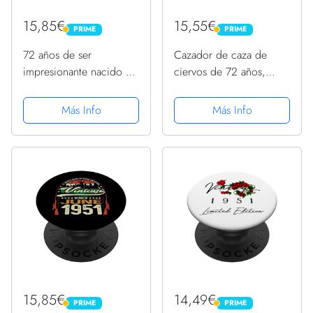
15,85€
15,55€
PRIME
PRIME
PRIME
PRIME
72 años de ser
Cazador de caza de
impresionante nacido en
ciervos de 72 años,
junio de 1951 - 72
nacido en junio de
cumpleaños PopSockets
1951, 72 cumpleaños
Más Info
Más Info
PopGrip Intercambiable
PopSockets PopGrip
Intercambiable
15,85€
14,49€
PRIME
PRIME
PRIME
PRIME