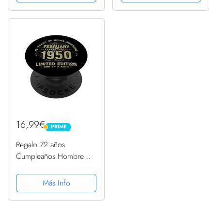
Intercambiable
Intercambiable
16,99€
PRIME
PRIME
Regalo 72 años
Cumpleaños Hombre
Mujer - Febrero 1950
PopSockets PopGrip
Más Info
Intercambiable