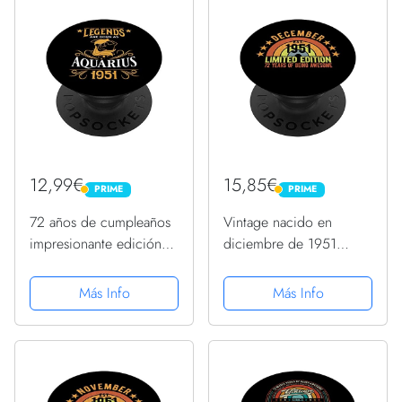
12,99€
15,85€
PRIME
PRIME
PRIME
PRIME
72 años de cumpleaños
Vintage nacido en
impresionante edición
diciembre de 1951
1951 PopSockets
edición limitada 72
PopGrip Intercambiable
cumpleaños PopSockets
Más Info
Más Info
PopGrip Intercambiable