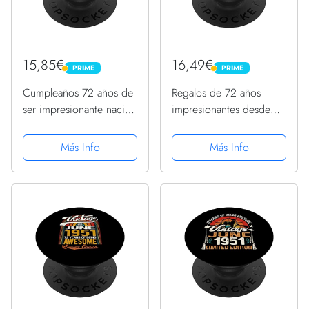
15,85€
16,49€
PRIME
PRIME
PRIME
PRIME
Cumpleaños 72 años de
Regalos de 72 años
ser impresionante nacido
impresionantes desde
en septiembre de 1951
mayo de 1951 72
PopSockets PopGrip
cumpleaños PopSockets
Más Info
Más Info
Intercambiable
PopGrip Intercambiable