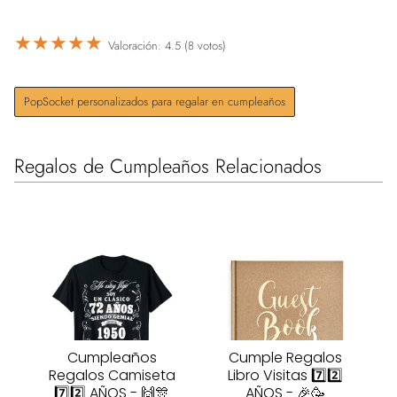
★
★
★
★
★
Valoración: 4.5 (8 votos)
PopSocket personalizados para regalar en cumpleaños
Regalos de Cumpleaños Relacionados
Cumpleaños
Cumple Regalos
Regalos Camiseta
Libro Visitas 7️⃣2️⃣
7️⃣2️⃣ AÑOS - 🙌🎊
AÑOS - 🎉🥳