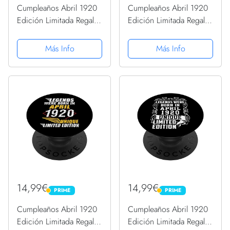
Cumpleaños Abril 1920
Cumpleaños Abril 1920
Edición Limitada Regalo
Edición Limitada Regalo
April PopSockets
April PopSockets
PopGrip Intercambiable
PopGrip Intercambiable
Más Info
Más Info
14,99€
14,99€
PRIME
PRIME
PRIME
PRIME
Cumpleaños Abril 1920
Cumpleaños Abril 1920
Edición Limitada Regalo
Edición Limitada Regalo