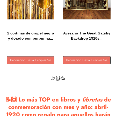
2 cortinas de oropel negro
Avezano The Great Gatsby
y dorado con purpurina...
Backdrop 1920s...
Decoración Fiesta Cumpleaños
Decoración Fiesta Cumpleaños
🎉🙌🥳
📝🙌 Lo más TOP en libros y
libretas
de
conmemoración con mes y año: abril-
1920 como regalo para aquellos harán