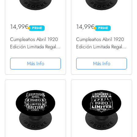
14,99€
14,99€
PRIME
PRIME
PRIME
PRIME
Cumpleaños Abril 1920
Cumpleaños Abril 1920
Edición Limitada Regalo
Edición Limitada Regalo
April PopSockets
April PopSockets
PopGrip Intercambiable
PopGrip Intercambiable
Más Info
Más Info