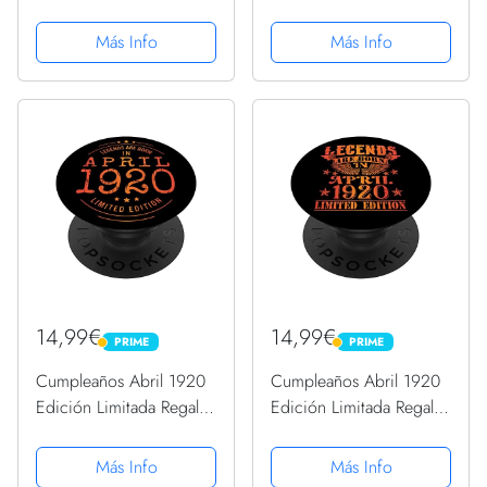
April PopSockets
April PopSockets
PopGrip Intercambiable
PopGrip Intercambiable
Más Info
Más Info
14,99€
14,99€
PRIME
PRIME
PRIME
PRIME
Cumpleaños Abril 1920
Cumpleaños Abril 1920
Edición Limitada Regalo
Edición Limitada Regalo
April PopSockets
April Legend PopSockets
PopGrip Intercambiable
PopGrip Intercambiable
Más Info
Más Info