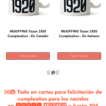
MUGFFINS Tazas 1920
MUGFFINS Tazas 1920
Cumpleaños - En Catalán
Cumpleaños - En Italiano
-...
-...
Tazas Cumple
Tazas Cumple
🎈🎁🎈
✉️🎂 Todo en cartas para felicitación de
cumpleaños para los nacidos
en 🅰🅱🆁🅸🅻 1️⃣9️⃣2️⃣0️⃣ y harán 106