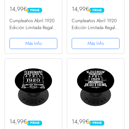
14,99€
14,99€
PRIME
PRIME
PRIME
PRIME
Cumpleaños Abril 1920
Cumpleaños Abril 1920
Edición Limitada Regalo
Edición Limitada Regalo
April PopSockets
April PopSockets
PopGrip Intercambiable
PopGrip Intercambiable
Más Info
Más Info
14,99€
14,99€
PRIME
PRIME
PRIME
PRIME