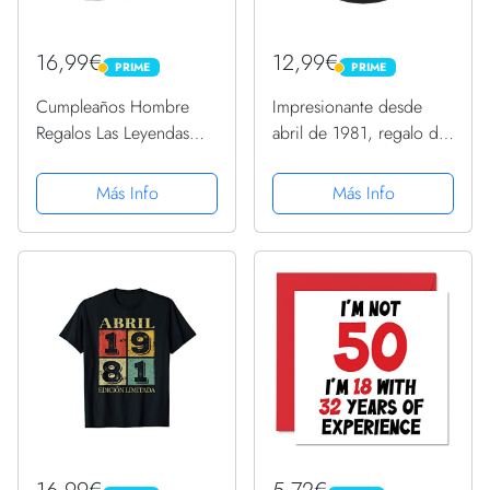
16,99€
12,99€
PRIME
PRIME
PRIME
PRIME
Cumpleaños Hombre
Impresionante desde
Regalos Las Leyendas
abril de 1981, regalo de
Abril 1981 Camiseta
cumpleaños divertido
retro PopSockets
Más Info
Más Info
PopGrip Intercambiable