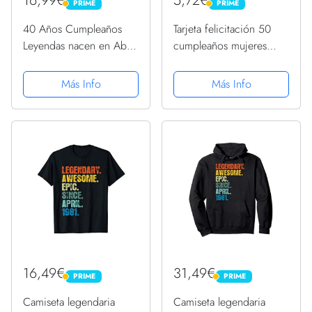
16,99€
5,72€
PRIME
PRIME
PRIME
PRIME
40 Años Cumpleaños
Tarjeta felicitación 50
Leyendas nacen en Abril
cumpleaños mujeres
De 1981 Regalo
hombres, no 50 18 años
Camiseta
con 32 años
Más Info
Más Info
experiencia, divertida 50
años felicitación mamá
papá, abuelo, niñera,
nan,...
16,49€
31,49€
PRIME
PRIME
PRIME
PRIME
Camiseta legendaria
Camiseta legendaria