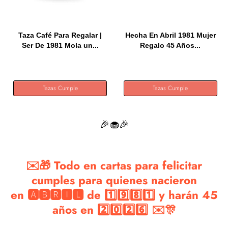
Taza Café Para Regalar |
Hecha En Abril 1981 Mujer
Ser De 1981 Mola un...
Regalo 45 Años...
Tazas Cumple
Tazas Cumple
🎉🧁🎉
✉️🎁 Todo en cartas para felicitar
cumples para quienes nacieron
en 🅰🅱🆁🅸🅻 de 1️⃣9️⃣8️⃣1️⃣ y harán 45
años en 2️⃣0️⃣2️⃣6️⃣ ✉️🎊