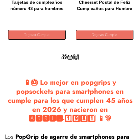
Tarjetas de cumpleaños
Cheerset Postal de Feliz
número 43 para hombres
Cumpleaños para Hombre
y...
o...
Tarjetas Cumple
Tarjetas Cumple
🎁🎂🙌
📱🎂 Lo mejor en popgrips y
popsockets para smartphones en
cumple para los que cumplen 45 años
en 2026 y nacieron en
🅰🅱🆁🅸🅻-1️⃣9️⃣8️⃣1️⃣ 📱🎊
Los
PopGrip de agarre de smartphones para