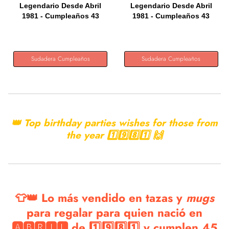
Legendario Desde Abril
Legendario Desde Abril
1981 - Cumpleaños 43
1981 - Cumpleaños 43
Años...
Años...
Sudadera Cumpleaños
Sudadera Cumpleaños
👑 Top birthday parties wishes for those from
the year 1️⃣9️⃣8️⃣1️⃣ 🙌
👕👑 Lo más vendido en tazas y
mugs
para regalar para quien nació en
🅰🅱🆁🅸🅻 de 1️⃣9️⃣8️⃣1️⃣ y cumplen 45