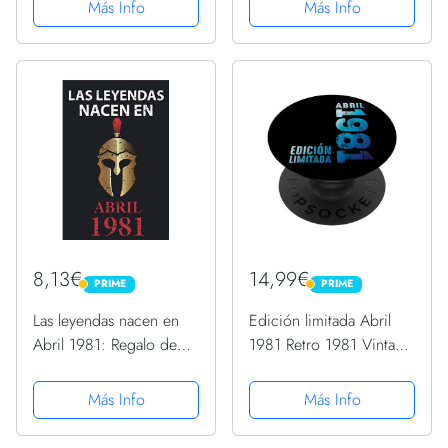
Camiseta
para hombre y mujer de
Más Info
Más Info
40 años I Cita positiva ,
humor I Cuaderno ,
diario , libro de ... I...
8,13€
14,99€
PRIME
PRIME
PRIME
PRIME
Las leyendas nacen en
Edición limitada Abril
Abril 1981: Regalo de
1981 Retro 1981 Vintage
cumpleaños perfecto
1981 PopSockets
para hombre y mujer de
PopGrip Intercambiable
Más Info
Más Info
40 años I Cita positiva ,
humor I Cuaderno ,