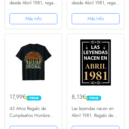
desde Abril 1981, regalo
desde Abril 1981, regalo
de 40 años Camiseta
de 40 años Sudadera
con Capucha
Más Info
Más Info
17,99€
8,13€
PRIME
PRIME
PRIME
PRIME
43 Años Regalo de
Las leyendas nacen en
Cumpleaños Hombre
Abril 1981: Regalo de
Mujer Original 1981
cumpleaños perfecto