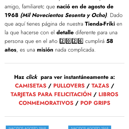
amigo, familiaretc que
nació en de agosto de
1968
(Mil Novecientos Sesenta y Ocho)
. Dado
que aquí tienes página de nuestra
Tienda-Friki
en
la que hacerse con el
detalle
diferente para una
persona que en el año 2️⃣0️⃣2️⃣6️⃣ cumplirá
58
años
, es una
misión
nada complicada.
Haz
click
para ver instantáneamente a:
CAMISETAS
/
PULLOVERS
/
TAZAS
/
TARJETAS PARA FELICITACIÓN
/
LIBROS
CONMEMORATIVOS
/
POP GRIPS
NACIDOS AGOSTO 1968
NACIDOS AGOSTO 1968