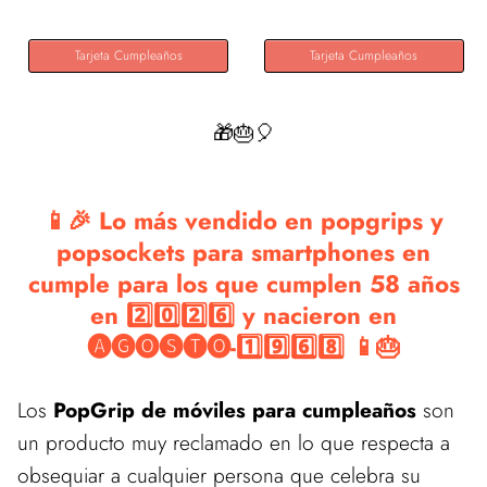
Tarjeta Cumpleaños
Tarjeta Cumpleaños
🎁🎂🎈
📱🎉 Lo más vendido en popgrips y
popsockets para smartphones en
cumple para los que cumplen 58 años
en 2️⃣0️⃣2️⃣6️⃣ y nacieron en
🅐🅖🅞🅢🅣🅞-1️⃣9️⃣6️⃣8️⃣ 📱🎂
Los
PopGrip de móviles para cumpleaños
son
un producto muy reclamado en lo que respecta a
obsequiar a cualquier persona que celebra su