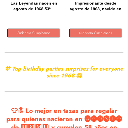
Las Leyendas nacen en
Impresionante desde
agosto de 1968 53º...
agosto de 1968, nacido en
1968...
Sudadera Cumpleaños
Sudadera Cumpleaños
🎊 Top birthday parties surprises for everyone
since
1968 🎂
👕🔝 Lo mejor en tazas para regalar
para quienes nacieron en 🅐🅖🅞🅢🅣🅞
de 1️⃣9️⃣6️⃣8️⃣ y cumplen 58 años en