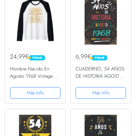
24,99€
6,99€
PRIME
PRIME
PRIME
PRIME
Hombre Nacido En
CUADERNO, 54 AÑOS
Agosto 1968 Vintage 55
DE HISTORIA AGOSTO
Años Regalo Hombre
1968 EDICIÓN
Camiseta Manga Raglan
LIMITADA: Regalo de 54
Más Info
Más Info
cumpleaños para
mujeres y hombres,
ideas de 54
cumpleaños... un
cumpleaños... ......