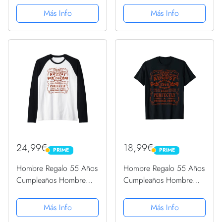
Sudadera con Capucha
Más Info
Más Info
24,99€
18,99€
PRIME
PRIME
PRIME
PRIME
Hombre Regalo 55 Años
Hombre Regalo 55 Años
Cumpleaños Hombre
Cumpleaños Hombre
Hecho En Agosto 1968
Hecho En Agosto 1968
Camiseta Manga Raglan
Camiseta
Más Info
Más Info