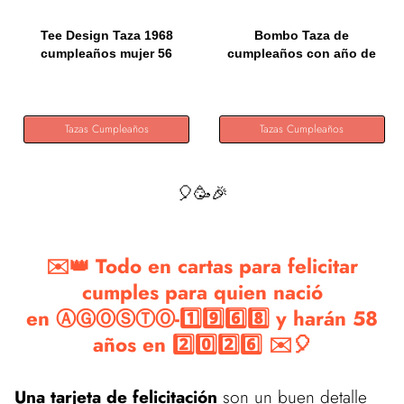
Tee Design Taza 1968
Bombo Taza de
cumpleaños mujer 56
cumpleaños con año de
años,...
nacimiento...
Tazas Cumpleaños
Tazas Cumpleaños
🎈🥳🎉
✉️👑 Todo en cartas para felicitar
cumples para quien nació
en ⒶⒼⓄⓈⓉⓄ-1️⃣9️⃣6️⃣8️⃣ y harán 58
años en 2️⃣0️⃣2️⃣6️⃣ ✉️🎈
Una tarjeta de felicitación
son un buen detalle