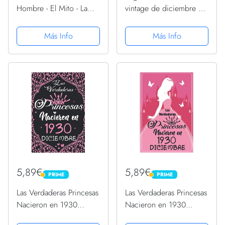
Hombre - El Mito - La
vintage de diciembre de
Leyenda: Regalos
1930 Camiseta
Originales para Hombre
Más Info
Más Info
Papá Abuelo Hermano -
Diario, Cuaderno De
Notas, Apuntes O
Agenda
5,89€
5,89€
PRIME
PRIME
PRIME
PRIME
Las Verdaderas Princesas
Las Verdaderas Princesas
Nacieron en 1930
Nacieron en 1930
Diciembre: Regalo de
Diciembre: Regalo de