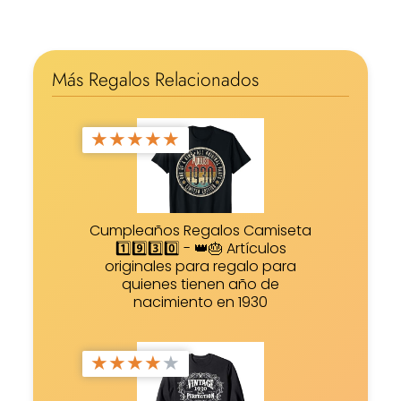
Más Regalos Relacionados
★
★
★
★
★
Cumpleaños Regalos Camiseta
1️⃣9️⃣3️⃣0️⃣ - 👑🎂 Artículos
originales para regalo para
quienes tienen año de
nacimiento en 1930
★
★
★
★
★