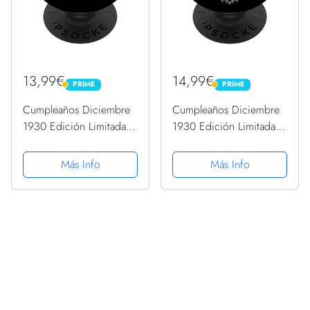
13,99€
14,99€
PRIME
PRIME
PRIME
PRIME
Cumpleaños Diciembre
Cumpleaños Diciembre
1930 Edición Limitada
1930 Edición Limitada
Regalo Vintage
Regalo Vintage
PopSockets PopGrip
PopSockets PopGrip
Más Info
Más Info
Intercambiable
Intercambiable