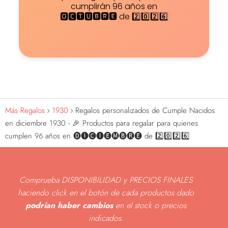
cumplirán 96 años en
🅾🅲🆃🆄🅱🆁🅴 de 2️⃣0️⃣2️⃣6️⃣
Más Regalos
1930
Regalos personalizados de Cumple Nacidos
en diciembre 1930 - 🎉 Productos para regalar para quienes
cumplen 96 años en 🅓🅘🅒🅘🅔🅜🅑🅡🅔 de 2️⃣0️⃣2️⃣6️⃣
Comprueba DISPONIBILIDAD y PRECIOS FINALES
haciendo click en el botón de cada productos dado
podrían haber cambios
en el stock o precios
indicados
.