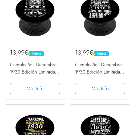
13,99€
13,99€
PRIME
PRIME
PRIME
PRIME
Cumpleaños Diciembre
Cumpleaños Diciembre
1930 Edición Limitada
1930 Edición Limitada
Regalo Vintage
Regalo Vintage
PopSockets PopGrip
PopSockets PopGrip
Más Info
Más Info
Intercambiable
Intercambiable