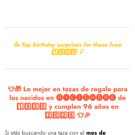
🥳 Top birthday surprises for those from
1️⃣9️⃣3️⃣0️⃣ 🎈
👕🎁 Lo mejor en tazas de regalo para
los nacidos en 🅓🅘🅒🅘🅔🅜🅑🅡🅔 de
1️⃣9️⃣3️⃣0️⃣ y cumplen 96 años en
2️⃣0️⃣2️⃣6️⃣ 👕🎉
Si etás buscando una taza con el
mes de