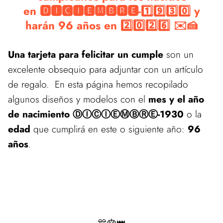
en 🅳🅸🅲🅸🅴🅼🅱🆁🅴-1️⃣9️⃣3️⃣0️⃣ y
harán 96 años en 2️⃣0️⃣2️⃣6️⃣ ✉️🍰
Una tarjeta para felicitar un cumple
son un
excelente obsequio para adjuntar con un artículo
de regalo. En esta página hemos recopilado
algunos diseños y modelos con el
mes y el año
de nacimiento ⒹⒾⒸⒾⒺⓂⒷⓇⒺ-1930
o la
edad
que cumplirá en este o siguiente año:
96
años
.