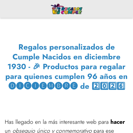
Regalos personalizados de
Cumple Nacidos en diciembre
1930 - 🎉 Productos para regalar
para quienes cumplen 96 años en
🅓🅘🅒🅘🅔🅜🅑🅡🅔 de 2️⃣0️⃣2️⃣6️⃣
Has llegado en la más interesante web para
hacer
un
obsequio único y conmemorativo
para ese