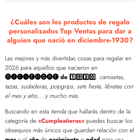
¿Cuáles son los productos de regalo
personalizados Top Ventas para dar a
alguien que nació en diciembre-1930?
Las mejores y más divertidas cosas para regalar en
2026 para aquellos que nacieron en
🅓🅘🅒🅘🅔🅜🅑🅡🅔 de 1️⃣9️⃣3️⃣0️⃣
:
camisetas,
tazas, sudaderas, popgrips, sets fiesta, libretas con
el mes y año,... y mucho más.
Buscando en esta
tienda
que hallarás dentro de la
categoría de
«Cumpleañeros»
puedes buscar los
obsequios más únicos que guardan relación con el
mes
y el
año
de
nacimiento
o
edad
para una