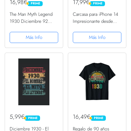
16,98€
17,99€
PRIME
PRIME
PRIME
PRIME
The Man Myth Legend
Carcasa para iPhone 14
1930 Diciembre 92
Impresionante desde
Regalo de cumpleaños
diciembre de 1930,
para 92 Camiseta
regalo de cumpleaños
Más Info
Más Info
divertido retro
5,99€
16,49€
PRIME
PRIME
PRIME
PRIME
Diciembre 1930 - El
Regalo de 90 años