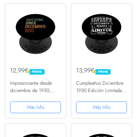
cumpleaños regalo de,
......
12,99€
13,99€
PRIME
PRIME
PRIME
PRIME
Impresionante desde
Cumpleaños Diciembre
diciembre de 1930,
1930 Edición Limitada
regalo de cumpleaños
Regalo Vintage
divertido retro
PopSockets PopGrip
Más Info
Más Info
PopSockets PopGrip
Intercambiable
Intercambiable