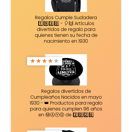
Regalos Cumple Sudadera
1️⃣9️⃣3️⃣0️⃣ - 🎈🙌 Artículos
divertidos de regalo para
quienes tienen su fecha de
nacimiento en 1930
★
★
★
★
★
Regalos divertidos de
Cumpleaños Nacidos en mayo
1930 - 👑 Productos para regalo
para quienes cumplen 96 años
en ⓂⒶⓎⓄ de 2️⃣0️⃣2️⃣6️⃣