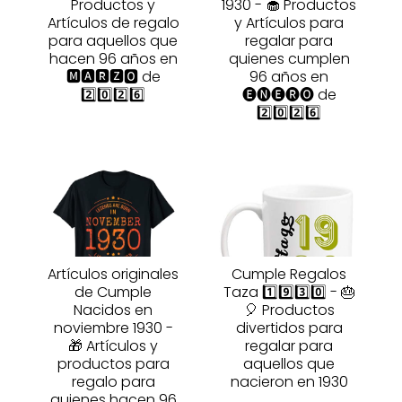
Productos y
1930 - 🧁 Productos
Artículos de regalo
y Artículos para
para aquellos que
regalar para
hacen 96 años en
quienes cumplen
🅼🅰🆁🆉🅾 de
96 años en
2️⃣0️⃣2️⃣6️⃣
🅔🅝🅔🅡🅞 de
2️⃣0️⃣2️⃣6️⃣
Artículos originales
Cumple Regalos
de Cumple
Taza 1️⃣9️⃣3️⃣0️⃣ - 🎂
Nacidos en
🎈 Productos
noviembre 1930 -
divertidos para
🎁 Artículos y
regalar para
productos para
aquellos que
regalo para
nacieron en 1930
quienes hacen 96