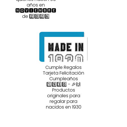
años en
🅽🅾🆅🅸🅴🅼🅱🆁🅴
de 2️⃣0️⃣2️⃣6️⃣
Cumple Regalos
Tarjeta Felicitación
Cumpleaños
1️⃣9️⃣3️⃣0️⃣ - 🎉🙌
Productos
originales para
regalar para
nacidos en 1930