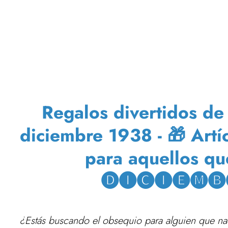
Regalos divertidos d
diciembre 1938 - 🎁 Artí
para aquellos qu
🅓🅘🅒🅘🅔🅜🅑
¿Estás buscando el obsequio para alguien que n