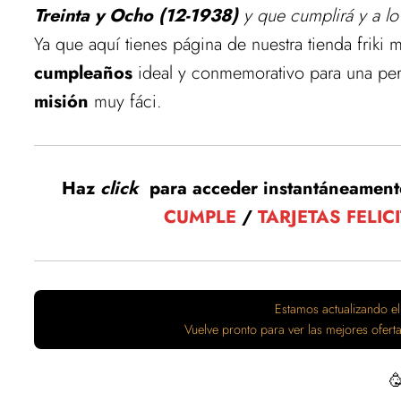
Treinta y Ocho (12-1938)
y que cumplirá y a lo
Ya que aquí tienes página de nuestra tienda friki 
cumpleaños
ideal y conmemorativo para una pe
misión
muy fáci.
Haz
click
para acceder instantáneament
CUMPLE
/
TARJETAS FELIC
Estamos actualizando el
Vuelve pronto para ver las mejores ofer
