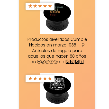
★
★
★
★
★
Productos divertidos Cumple
Nacidos en marzo 1938 - 🎈
Artículos de regalo para
aquellos que hacen 88 años
en ⓂⒶⓇⓏⓄ de 2️⃣0️⃣2️⃣6️⃣
★
★
★
★
★