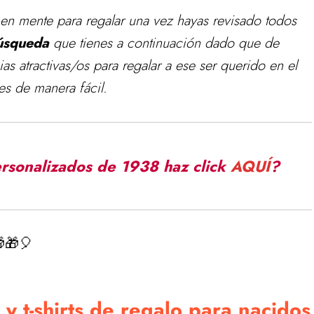
s en mente para
regalar
una vez hayas revisado todos
búsqueda
que tienes a continuación dado que de
as atractivas/os para regalar a ese ser querido en el
s de manera fácil.
ersonalizados de 1938 haz click
AQUÍ
?
🎁🎈
y t-shirts de regalo para nacidos