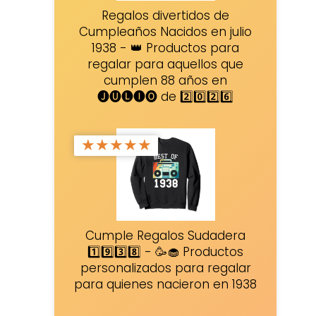
Regalos divertidos de
Cumpleaños Nacidos en julio
1938 - 👑 Productos para
regalar para aquellos que
cumplen 88 años en
🅙🅤🅛🅘🅞 de 2️⃣0️⃣2️⃣6️⃣
★
★
★
★
★
Cumple Regalos Sudadera
1️⃣9️⃣3️⃣8️⃣ - 🥳🧁 Productos
personalizados para regalar
para quienes nacieron en 1938