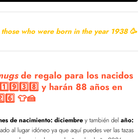
r those who were born in the year
1938 🥳
mugs
de regalo para los nacidos
3️⃣8️⃣ y harán 88 años en
2️⃣6️⃣ 👕🍰
es de nacimiento: diciembre
y también del
año:
izado al lugar idóneo ya que aquí puedes ver las tazas