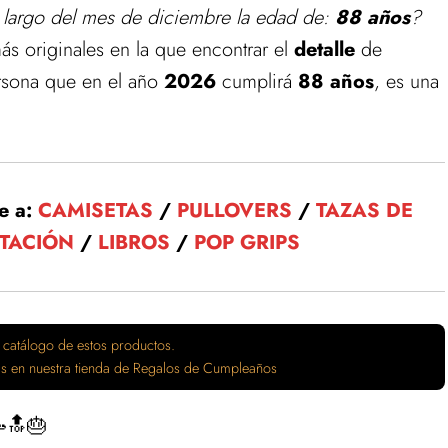
 largo del mes de diciembre la edad de:
88 años
?
más originales en la que encontrar el
detalle
de
rsona que en el año
2026
cumplirá
88 años
, es una
e a:
CAMISETAS
/
PULLOVERS
/
TAZAS DE
ITACIÓN
/
LIBROS
/
POP GRIPS
 catálogo de estos productos.
tas en nuestra tienda de Regalos de Cumpleaños
🔝🎂