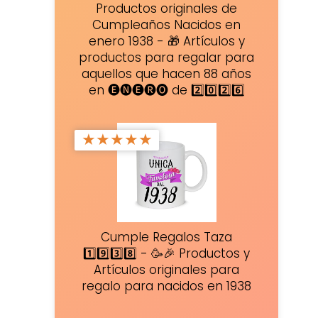
Productos originales de
Cumpleaños Nacidos en
enero 1938 - 🎁 Artículos y
productos para regalar para
aquellos que hacen 88 años
en 🅔🅝🅔🅡🅞 de 2️⃣0️⃣2️⃣6️⃣
★
★
★
★
★
Cumple Regalos Taza
1️⃣9️⃣3️⃣8️⃣ - 🥳🎉 Productos y
Artículos originales para
regalo para nacidos en 1938