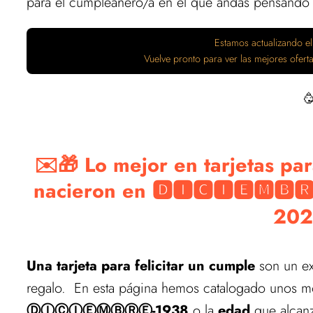
para el cumpleañero/a en el que andas pensando
Estamos actualizando el
Vuelve pronto para ver las mejores ofer

✉️🎁 Lo mejor en tarjetas par
nacieron en 🅳🅸🅲🅸🅴🅼🅱🆁
202
Una tarjeta para felicitar un cumple
son un ex
regalo. En esta página hemos catalogado unos 
ⒹⒾⒸⒾⒺⓂⒷⓇⒺ-1938
o la
edad
que alcanz