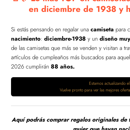
en diciembre de 1938 y 
Si estás pensando en regalar una
camiseta
para c
nacimiento
:
diciembre-1938
y un
diseño muy
de las camisetas que más se venden y visitan a t
artículos de cumpleaños más buscados para aquel
2026 cumplirán
88 años.
Estamos actualizando el
Vuelve pronto para ver las mejores ofer
Aquí podrás comprar regalos originales de 
mujer que hayan nac