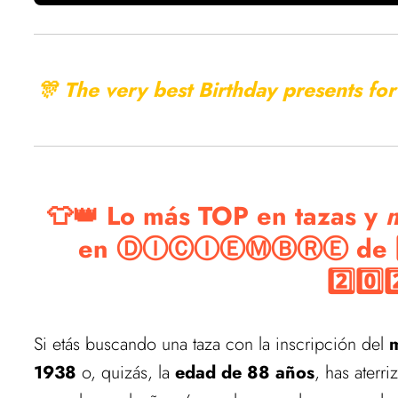
🎊 The very best Birthday presents fo
👕👑 Lo más TOP en tazas y
en ⒹⒾⒸⒾⒺⓂⒷⓇⒺ de 1️⃣9️⃣
2️⃣0️⃣
Si etás buscando una taza con la inscripción del
m
1938
o, quizás, la
edad de 88 años
, has aterr