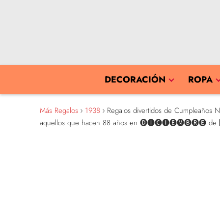
DECORACIÓN
ROPA
Más Regalos
1938
Regalos divertidos de Cumpleaños Na
aquellos que hacen 88 años en 🅓🅘🅒🅘🅔🅜🅑🅡🅔 de 2️