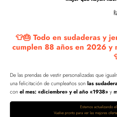

👕🎂 Todo en sudaderas y je
cumplen 88 años en 2026 y na
De las prendas de vestir personalizadas que igua
una felicitación de cumpleaños son
las sudader
con
el mes: «diciembre» y el año «1938»
y
m
Estamos actualizando el
Vuelve pronto para ver las mejores ofer