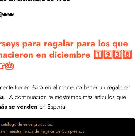
👑👑
rseys para regalar para los que
cieron en diciembre 1️⃣9️⃣3️⃣8️⃣
👕🎂
lmente tienen éxito en el momento hacer un regalo en
as
. A continuación te mostramos más artículos que
ás se venden
en España.
 catálogo de estos productos.
tas en nuestra tienda de Regalos de Cumpleaños