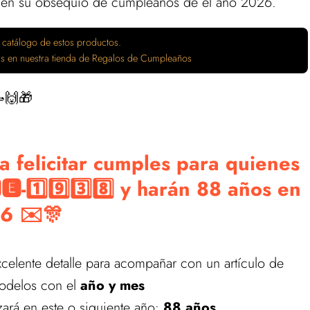
 en su obsequio de cumpleaños de el año 2026.
 catálogo de estos productos.
tas en nuestra tienda de Regalos de Cumpleaños
🙌🎁
a felicitar cumples para quienes
-1️⃣9️⃣3️⃣8️⃣ y harán 88 años en
6 ✉️🎊
celente detalle para acompañar con un artículo de
modelos con el
año y mes
ará en este o siguiente año:
88 años
.