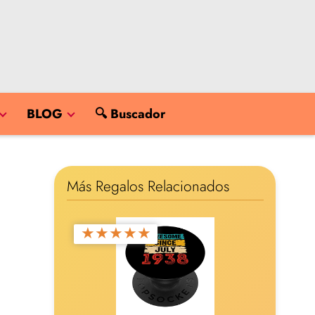
BLOG
🔍 Buscador
Más Regalos Relacionados
★
★
★
★
★