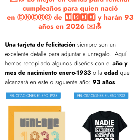
cumpleaños para quien nació
en ⒺⓃⒺⓇⓄ de 1️⃣9️⃣3️⃣3️⃣ y harán 93
años en 2026 ✉️🔝
Una tarjeta de felicitación
siempre son un
excelente detalle para adjuntar a unregalo. Aquí
hemos recopilado algunos diseños con el
año y
mes de nacimiento enero-1933
o la
edad
que
alcanzará en este o siguiente año:
93 años
.
FELICITACIONES ENERO 1933
FELICITACIONES ENERO 1933