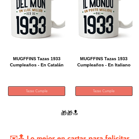
MUGFFINS Tazas 1933
MUGFFINS Tazas 1933
Cumpleaños - En Catalán
Cumpleaños - En Italiano
-...
-...
Tazas Cumple
Tazas Cumple
🎁🎁🔝
✉️🔝 Lo mejor en cartas para felicitar