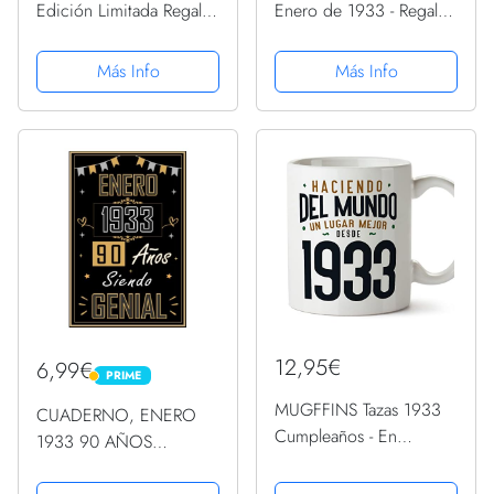
Edición Limitada Regalo
Enero de 1933 - Regalo
January 1933 PopSockets
de 89 años PopSockets
PopGrip Intercambiable
PopGrip Intercambiable
Más Info
Más Info
12,95€
6,99€
PRIME
PRIME
MUGFFINS Tazas 1933
CUADERNO, ENERO
Cumpleaños - En
1933 90 AÑOS
Español - Haciendo del
SIENDO GENIAL:
Mundo un Lugar Mejor -