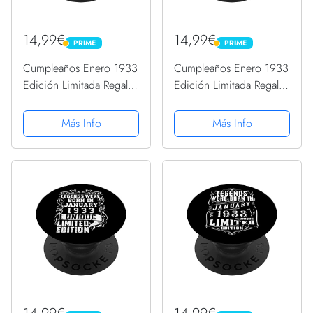
14,99€
14,99€
PRIME
PRIME
PRIME
PRIME
Cumpleaños Enero 1933
Cumpleaños Enero 1933
Edición Limitada Regalo
Edición Limitada Regalo
January 1933 PopSockets
January 1933 PopSockets
PopGrip Intercambiable
PopGrip Intercambiable
Más Info
Más Info