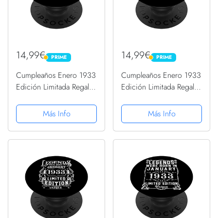
14,99€
14,99€
PRIME
PRIME
PRIME
PRIME
Cumpleaños Enero 1933
Cumpleaños Enero 1933
Edición Limitada Regalo
Edición Limitada Regalo
January 1933 PopSockets
January 1933 PopSockets
PopGrip Intercambiable
PopGrip Intercambiable
Más Info
Más Info