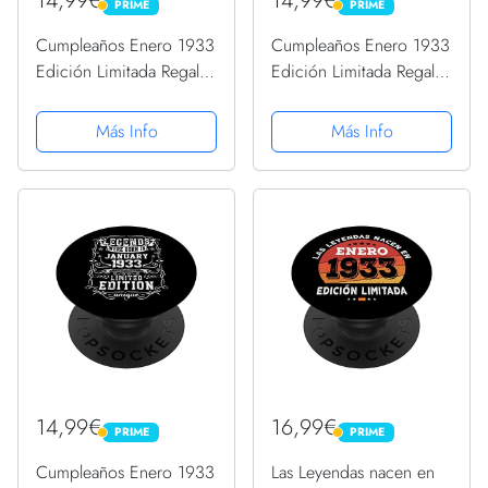
14,99€
14,99€
PRIME
PRIME
PRIME
PRIME
Cumpleaños Enero 1933
Cumpleaños Enero 1933
Edición Limitada Regalo
Edición Limitada Regalo
January 1933 PopSockets
January 1933 PopSockets
PopGrip Intercambiable
PopGrip Intercambiable
Más Info
Más Info
14,99€
16,99€
PRIME
PRIME
PRIME
PRIME
Cumpleaños Enero 1933
Las Leyendas nacen en