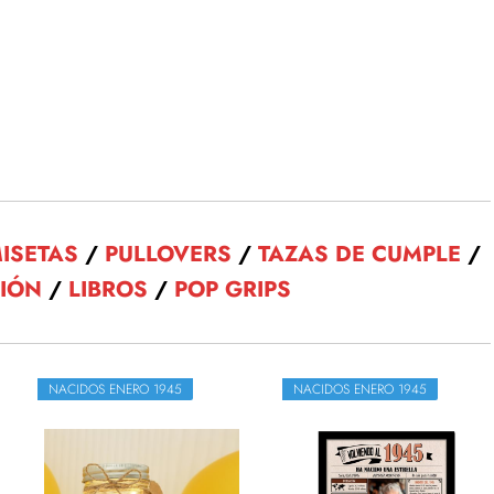
ISETAS
/
PULLOVERS
/
TAZAS DE CUMPLE
/
CIÓN
/
LIBROS
/
POP GRIPS
NACIDOS ENERO 1945
NACIDOS ENERO 1945