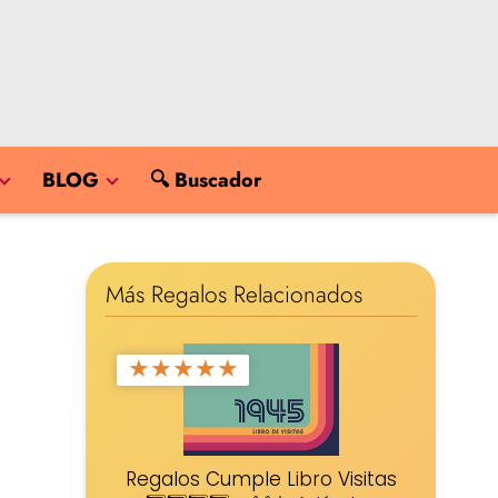
BLOG
🔍 Buscador
Más Regalos Relacionados
★
★
★
★
★
Regalos Cumple Libro Visitas