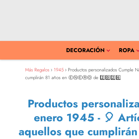
DECORACIÓN
ROPA
Más Regalos
1945
Productos personalizados Cumple Na
cumplirán 81 años en ⒺⓃⒺⓇⓄ de 2️⃣0️⃣2️⃣6️⃣
Productos personaliz
enero 1945 - 🎈 Artí
aquellos que cumplir