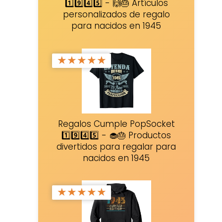
1️⃣9️⃣4️⃣5️⃣ - 🙌🎂 Artículos
personalizados de regalo
para nacidos en 1945
★
★
★
★
★
Regalos Cumple PopSocket
1️⃣9️⃣4️⃣5️⃣ - 🧁🎂 Productos
divertidos para regalar para
nacidos en 1945
★
★
★
★
★