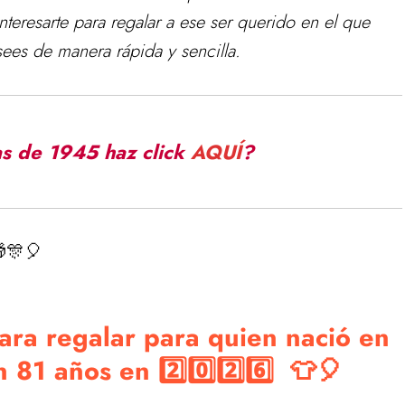
eresarte para regalar a ese ser querido en el que
ees de manera rápida y sencilla.
as de 1945 haz click
AQUÍ
?
🎊🎈
ara regalar para quien nació en
81 años en 2️⃣0️⃣2️⃣6️⃣ 👕🎈