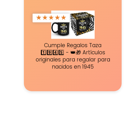
★
★
★
★
★
Cumple Regalos Taza
1️⃣9️⃣4️⃣5️⃣ - 👑🎁 Artículos
originales para regalar para
nacidos en 1945