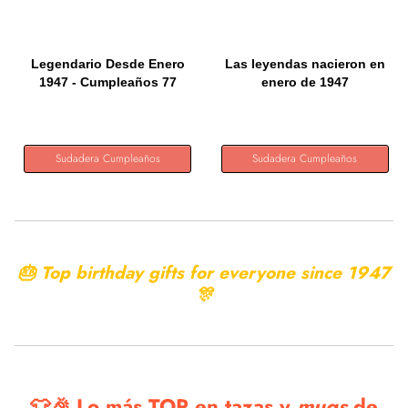
Legendario Desde Enero
Las leyendas nacieron en
1947 - Cumpleaños 77
enero de 1947
Años...
Cumpleaños...
Sudadera Cumpleaños
Sudadera Cumpleaños
🎂 Top birthday gifts for everyone since
1947
🎊
👕🎉 Lo más TOP en tazas y
mugs
de