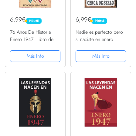
6,99€
6,99€
PRIME
PRIME
PRIME
PRIME
76 Años De Historia
Nadie es perfecto pero
Enero 1947: Libro de
si naciste en enero
visitas, cuaderno, 110
1947: 76 th Regalos de
páginas de
cumpleaños de enero |
Más Info
Más Info
felicitaciones, idea de
Citas de motivación |
regalo, regalo Para la
Feliz cumpleaños |
esposa, novia, mujer, La
Cumpleaños de enero|
madre
... de...