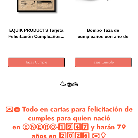
EQUIK PRODUCTS Tarjeta
Bombo Taza de
Felicitación Cumpleaños...
cumpleaños con año de
nacimiento...
Tazas Cumple
Tazas Cumple
🥳🧁🍰
✉️🧁 Todo en cartas para felicitación de
cumples para quien nació
en ⒺⓃⒺⓇⓄ-1️⃣9️⃣4️⃣7️⃣ y harán 79
años en 2️⃣0️⃣2️⃣6️⃣ ✉️🎈