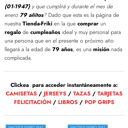
(01-1947)
y que cumplirá y durante el mes de
enero
79 añitos
?
Dado que esta es la página de
nuestra
Tienda-Friki
en la que
comprar
un
regalo
de
cumpleaños
ideal y muy personal para
una persona que en el presente o próximo año
llegará a la edad de
79 años
, es una
misión
nada
complicada.
Clickea para acceder instantáneamente a:
CAMISETAS
/
JERSEYS
/
TAZAS
/
TARJETAS
FELICITACIÓN
/
LIBROS
/
POP GRIPS
NACIDOS ENERO 1947
NACIDOS ENERO 1947