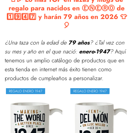
regalo para nacidos en ⒺⓃⒺⓇⓄ de
1️⃣9️⃣4️⃣7️⃣ y harán 79 años en 2026 👕
🎈
¿Una taza con la edad de
79 años
? ¿Tal vez con
su mes y año en el que nació:
enero-1947
?
Aquí
tenemos un amplio catálogo de productos que en
esta tienda en internet más éxito tienen como
productos de cumpleaños a personalizar.
REGALO ENERO 1947
REGALO ENERO 1947