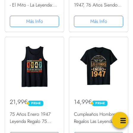
- El Mito - La Leyenda:
1947, 76 Años Siendo
Regalos Originales para
Genial: Libro de visitas,
Hombre Papá Abuelo
cuaderno, 110 páginas
Más Info
Más Info
Hermano - Diario,
de felicitaciones, idea
Cuaderno De Notas,
de regalo, regalo Para la
Apuntes O Agenda
esposa, novia, mujer,...
21,99€
14,99€
PRIME
PRIME
PRIME
PRIME
75 Años Enero 1947
Cumpleaños Hombre
Leyenda Regalo 75
Regalos Las Leyendas
Cumpleaños Camiseta
Enero 1947 Camiseta