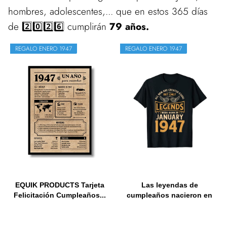
hombres, adolescentes,... que en estos 365 días
de 2️⃣0️⃣2️⃣6️⃣ cumplirán
79 años.
REGALO ENERO 1947
REGALO ENERO 1947
EQUIK PRODUCTS Tarjeta
Las leyendas de
Felicitación Cumpleaños...
cumpleaños nacieron en
enero de...