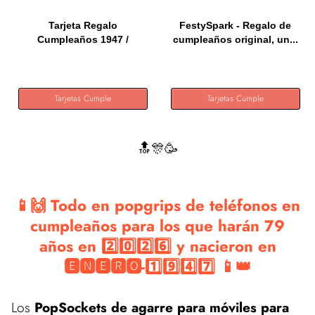
Tarjeta Regalo
FestySpark - Regalo de
Cumpleaños 1947 /
cumpleaños original, un...
Felicitación...
Tarjetas Cumple
Tarjetas Cumple
🔝🎊🥳
📱🙌 Todo en popgrips de teléfonos en
cumpleaños para los que harán 79
años en 2️⃣0️⃣2️⃣6️⃣ y nacieron en
🅴🅽🅴🆁🅾-1️⃣9️⃣4️⃣7️⃣ 📱👑
Los
PopSockets de agarre para móviles para