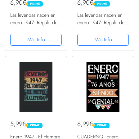
6,90€
6,90€
PRIME
PRIME
PRIME
PRIME
Las leyendas nacen en
Las leyendas nacen en
enero 1947: Regalo de
enero 1947: Regalo de
cumpleaños perfecto
cumpleaños perfecto
para hombre y mujer de
para hombre y mujer de
Más Info
Más Info
74 años I Cita positiva ,
74 años I Cita positiva ,
humor I Cuaderno ,
humor I Cuaderno ,
diario , libro de ... I...
diario , libro de ......
5,99€
6,99€
PRIME
PRIME
PRIME
PRIME
Enero 1947 - El Hombre
CUADERNO, Enero