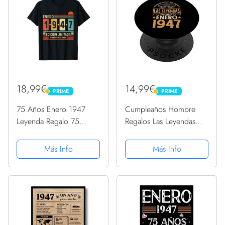
... regalo...
... regalo...
18,99€
14,99€
PRIME
PRIME
PRIME
PRIME
75 Años Enero 1947
Cumpleaños Hombre
Leyenda Regalo 75
Regalos Las Leyendas
Cumpleaños Camiseta
Enero 1947 PopSockets
PopGrip Intercambiable
Más Info
Más Info