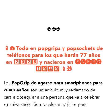
Estamos actualizando el catálogo de estos productos.
Vuelve pronto para ver las mejores ofertas en nuestra tienda de
Regalos de Cumpleaños
🧁🧁🧁
📱🧁 Todo en popgrips y popsockets de
teléfonos para los que harán 77 años
en 2️⃣0️⃣2️⃣6️⃣ y nacieron en 🅔🅝🅔🅡🅞
1️⃣9️⃣4️⃣9️⃣ 📱🎁
Los
PopGrip de agarre para smartphones para
cumpleaños
son un artículo muy reclamado de
cara a obsequiar a una persona que va a celebrar
su aniversario. Son regalos muy útiles para