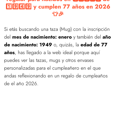
1️⃣9️⃣4️⃣9️⃣ y cumplen 77 años en 2026
👕🎉
Si etás buscando una taza (Mug) con la inscripción
del
mes de nacimiento: enero
y también del
año
de nacimiento: 1949
o, quizás, la
edad de 77
años
, has llegado a la web ideal porque aquí
puedes ver las tazas, mugs y otros envases
personalizadas para el cumpleañero en el que
andas reflexionando en un regalo de cumpleaños
de el año 2026.
Estamos actualizando el catálogo de estos productos.
Vuelve pronto para ver las mejores ofertas en nuestra tienda de
Regalos de Cumpleaños