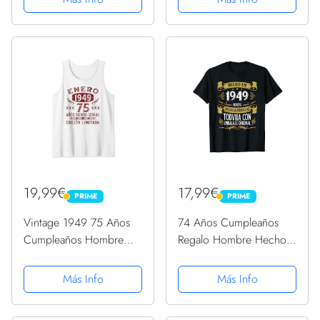
19,99€
17,99€
PRIME
PRIME
PRIME
PRIME
Vintage 1949 75 Años
74 Años Cumpleaños
Cumpleaños Hombre
Regalo Hombre Hecho
Regalos Enero 1949
En 1949 Hecho En 1949
Camiseta sin Mangas
Camiseta
Más Info
Más Info