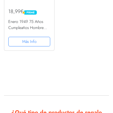
18,99€
PRIME
PRIME
Enero 1949 75 Años
Cumpleaños Hombre
Regalos Hecho En 1949
Camiseta
Más Info
Estamos actualizando el catálogo de estos productos.
Vuelve pronto para ver las mejores ofertas en nuestra tienda de
Regalos de Cumpleaños
¿Qué tipo de productos de regalo