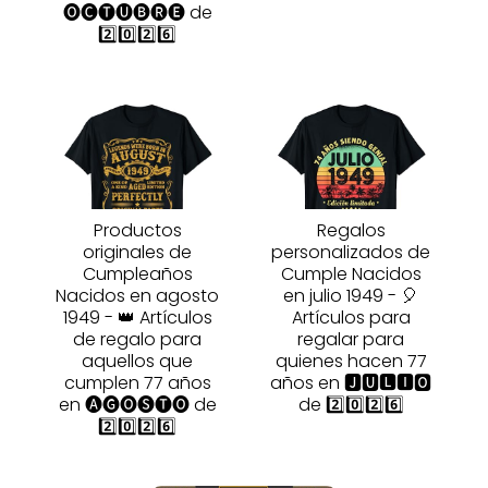
🅞🅒🅣🅤🅑🅡🅔 de
2️⃣0️⃣2️⃣6️⃣
Productos
Regalos
originales de
personalizados de
Cumpleaños
Cumple Nacidos
Nacidos en agosto
en julio 1949 - 🎈
1949 - 👑 Artículos
Artículos para
de regalo para
regalar para
aquellos que
quienes hacen 77
cumplen 77 años
años en 🅹🆄🅻🅸🅾
en 🅐🅖🅞🅢🅣🅞 de
de 2️⃣0️⃣2️⃣6️⃣
2️⃣0️⃣2️⃣6️⃣