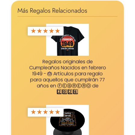
Más Regalos Relacionados
★
★
★
★
★
Regalos originales de
Cumpleaños Nacidos en febrero
1949 - 🎂 Artículos para regalo
para aquellos que cumplirán 77
años en ⒻⒺⒷⓇⒺⓇⓄ de
2️⃣0️⃣2️⃣6️⃣
★
★
★
★
★