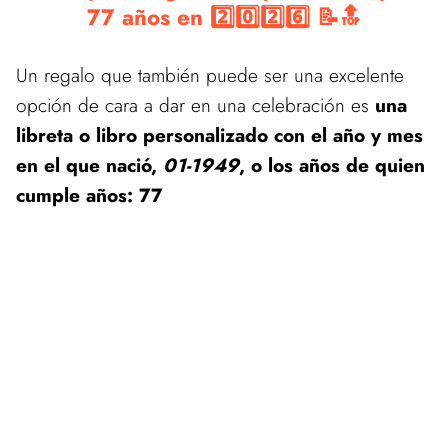
77 años en 2️⃣0️⃣2️⃣6️⃣ 📝🔝
Un regalo que también puede ser una excelente
opción de cara a dar en una celebración es
una
libreta o libro personalizado con el año y mes
en el que nació,
01-1949
, o los años de quien
cumple años: 77
Estamos actualizando el catálogo de estos productos.
Vuelve pronto para ver las mejores ofertas en nuestra tienda de
Regalos de Cumpleaños
Estamos actualizando el catálogo de estos productos.
Vuelve pronto para ver las mejores ofertas en nuestra tienda de
Regalos de Cumpleaños