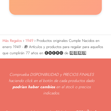
Más Regalos
1949
Productos originales Cumple Nacidos en
enero 1949 - 🎁 Artículos y productos para regalar para aquellos
que cumplirán 77 años en 🅔🅝🅔🅡🅞 de 2️⃣0️⃣2️⃣6️⃣
Comprueba DISPONIBILIDAD y PRECIOS FINALES
haciendo click en el botón de cada productos dado
podrían haber cambios
en el stock o precios
indicados
.