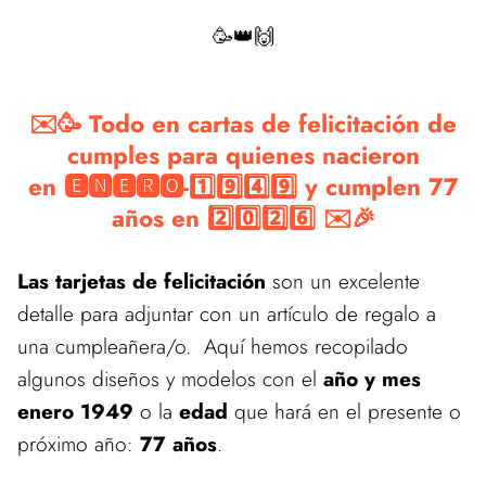
🥳👑🙌
✉️🥳 Todo en cartas de felicitación de
cumples para quienes nacieron
en 🅴🅽🅴🆁🅾-1️⃣9️⃣4️⃣9️⃣ y cumplen 77
años en 2️⃣0️⃣2️⃣6️⃣ ✉️🎉
Las tarjetas de felicitación
son un excelente
detalle para adjuntar con un artículo de regalo a
una cumpleañera/o. Aquí hemos recopilado
algunos diseños y modelos con el
año y mes
enero 1949
o la
edad
que hará en el presente o
próximo año:
77 años
.