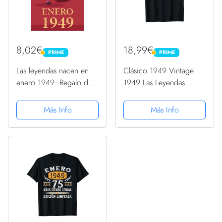
8,02€
18,99€
PRIME
PRIME
PRIME
PRIME
Las leyendas nacen en
Clásico 1949 Vintage
enero 1949: Regalo de
1949 Las Leyendas
cumpleaños perfecto
Nacen En Enero 1949
para hombre y mujer de
Camiseta
Más Info
Más Info
72 años I Cita positiva ,
humor I Cuaderno ,
diario , libro de ......