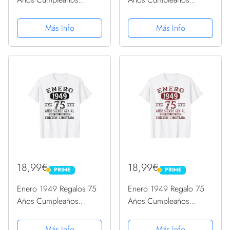
Hombre Regalo Enero
Hombre Hecho En 1949
1949 Camiseta
Camiseta
Más Info
Más Info
18,99€
18,99€
PRIME
PRIME
PRIME
PRIME
Enero 1949 Regalos 75
Enero 1949 Regalo 75
Años Cumpleaños
Años Cumpleaños
Hombre Vintage 1949
Hombre Nacido En
Camiseta
1949 Camiseta
Más Info
Más Info