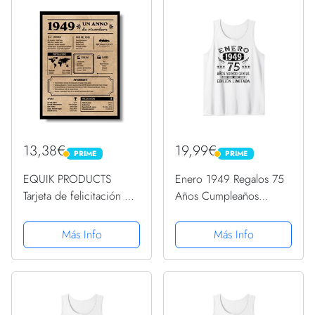
13,38€
19,99€
PRIME
PRIME
PRIME
PRIME
EQUIK PRODUCTS
Enero 1949 Regalos 75
Tarjeta de felicitación de
Años Cumpleaños
cumpleaños 1949 |
Hombre Hecho En 1949
Regalo de cumpleaños
Camiseta sin Mangas
Más Info
Más Info
original | Diario Vintage
| Cumpleaños Hombre |
Cumpleaños Mujer |...