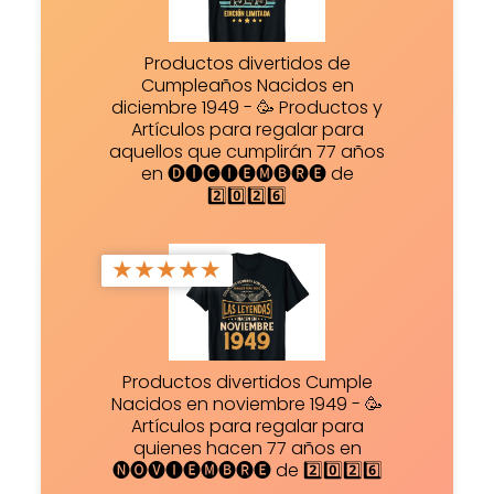
Productos divertidos de
Cumpleaños Nacidos en
diciembre 1949 - 🥳 Productos y
Artículos para regalar para
aquellos que cumplirán 77 años
en 🅓🅘🅒🅘🅔🅜🅑🅡🅔 de
2️⃣0️⃣2️⃣6️⃣
★
★
★
★
★
Productos divertidos Cumple
Nacidos en noviembre 1949 - 🥳
Artículos para regalar para
quienes hacen 77 años en
🅝🅞🅥🅘🅔🅜🅑🅡🅔 de 2️⃣0️⃣2️⃣6️⃣