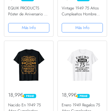
EQUIK PRODUCTS
Vintage 1949 75 Años
Póster de Aniversario 75
Cumpleaños Hombre
años | Regalo de 75
Regalos Enero 1949
Cumpleaños | Año de
Camiseta
Más Info
Más Info
Nacimiento 1949 |
hombre, mujer | Tarjeta
Vintage | Cartel
Decorativo Fiesta...
18,99€
18,99€
PRIME
PRIME
PRIME
PRIME
Nacido En 1949 75
Enero 1949 Regalos 75
Años Cumpleaños
Años Cumpleaños