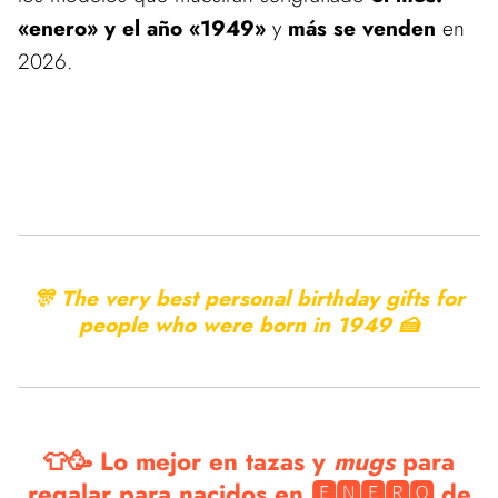
«enero» y el año «1949»
y
más se venden
en
2026.
Estamos actualizando el catálogo de estos productos.
Vuelve pronto para ver las mejores ofertas en nuestra tienda de
Regalos de Cumpleaños
🎊 The very best personal birthday gifts for
people who were born in
1949 🍰
👕🥳 Lo mejor en tazas y
mugs
para
regalar para nacidos en 🅴🅽🅴🆁🅾 de