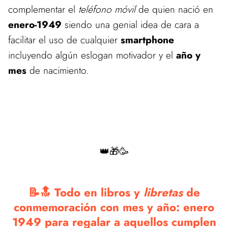
complementar el
teléfono móvil
de quien nació en
enero-1949
siendo una genial idea de cara a
facilitar el uso de cualquier
smartphone
incluyendo algún eslogan motivador y el
año y
mes
de nacimiento.
Estamos actualizando el catálogo de estos productos.
Vuelve pronto para ver las mejores ofertas en nuestra tienda de
Regalos de Cumpleaños
👑🎁🥳
📝🔝 Todo en libros y
libretas
de
conmemoración con mes y año: enero
1949 para regalar a aquellos cumplen