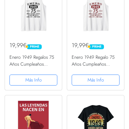
19,99€
19,99€
PRIME
PRIME
PRIME
PRIME
Enero 1949 Regalos 75
Enero 1949 Regalo 75
Años Cumpleaños
Años Cumpleaños
Hombre Vintage 1949
Hombre Nacido En
Camiseta sin Mangas
1949 Camiseta sin
Más Info
Más Info
Mangas