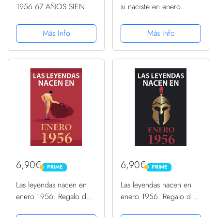
1956 67 AÑOS SIENDO
si naciste en enero
GENIAL: Regalo de 67
1956: 67 th Regalos de
cumpleaños para
cumpleaños de enero |
Más Info
Más Info
mujeres y hombres,
Citas de motivación |
ideas de 67
Feliz cumpleaños |
cumpleaños... un
Cumpleaños de enero|
cumpleaños... divertido,
... de...
... regalo...
6,90€
6,90€
PRIME
PRIME
PRIME
PRIME
Las leyendas nacen en
Las leyendas nacen en
enero 1956: Regalo de
enero 1956: Regalo de
cumpleaños perfecto
cumpleaños perfecto