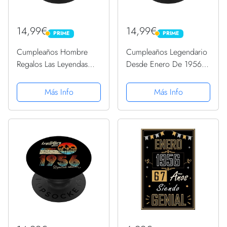
14,99€
14,99€
PRIME
PRIME
PRIME
PRIME
Cumpleaños Hombre
Cumpleaños Legendario
Regalos Las Leyendas
Desde Enero De 1956
Enero 1956 PopSockets
Regalo. PopSockets
PopGrip Intercambiable
PopGrip Intercambiable
Más Info
Más Info