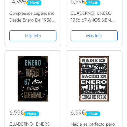
14,99€
6,99€
PRIME
PRIME
PRIME
PRIME
Cumpleaños Legendario
CUADERNO, ENERO
Desde Enero De 1956
1956 67 AÑOS SIENDO
Regalo. PopSockets
GENIAL: Regalo de 67
PopGrip Intercambiable
cumpleaños para
Más Info
Más Info
mujeres y hombres,
ideas de 67
cumpleaños... un
cumpleaños... divertido,
... regalo...
6,99€
6,99€
PRIME
PRIME
PRIME
PRIME
CUADERNO, ENERO
Nadie es perfecto pero