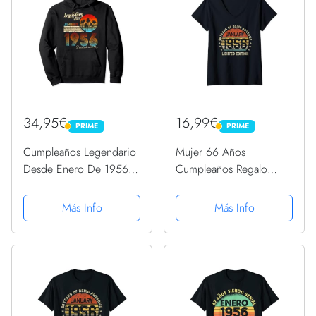
34,95€
16,99€
PRIME
PRIME
PRIME
PRIME
Cumpleaños Legendario
Mujer 66 Años
Desde Enero De 1956
Cumpleaños Regalo
Regalo. Sudadera con
Enero 1956 Divertido
Capucha
Mujer Hombre Camiseta
Más Info
Más Info
Cuello V