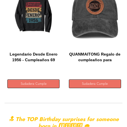
Legendario Desde Enero
QUANMAITONG Regalo de
1956 - Cumpleaños 69
cumpleaños para
Años...
hombres...
Sudadera Cumple
Sudadera Cumple
🔝 The TOP Birthday surprises for someone
born in 1️⃣9️⃣5️⃣6️⃣ 🧁