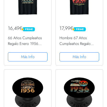
16,49€
17,99€
PRIME
PRIME
PRIME
PRIME
66 Años Cumpleaños
Hombre 67 Años
Regalo Enero 1956
Cumpleaños Regalo
Divertido Mujer Hombre
Hombre Enero 1956
Camiseta
Enero 67 Años Camiseta
Más Info
Más Info