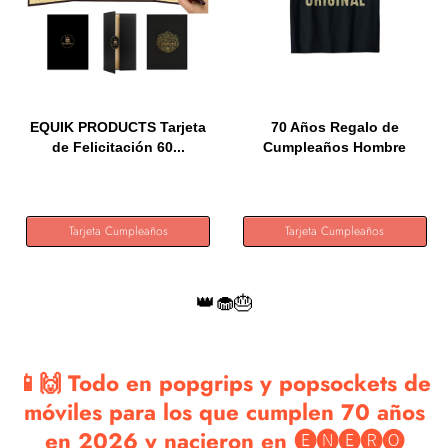
EQUIK PRODUCTS Tarjeta
70 Años Regalo de
de Felicitación 60...
Cumpleaños Hombre
Mujer...
Tarjeta Cumpleaños
Tarjeta Cumpleaños
👑🧁🎂
📱🙌 Todo en popgrips y popsockets de
móviles para los que cumplen 70 años
en 2026 y nacieron en 🅔🅝🅔🅡🅞