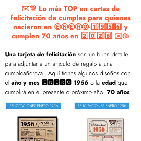
✉️🎊 Lo más TOP en cartas de
felicitación de cumples para quienes
nacieron en ⒺⓃⒺⓇⓄ-1️⃣9️⃣5️⃣6️⃣ y
cumplen 70 años en 2️⃣0️⃣2️⃣6️⃣ ✉️🥳
Una tarjeta de felicitación
son un buen detalle
para adjuntar a un artículo de regalo a una
cumpleañero/a. Aquí tienes algunos diseños con
el
año y mes 🅴🅽🅴🆁🅾 1956
o la
edad
que
cumplirá en el presente o próximo año:
70 años
.
FELICITACIONES ENERO 1956
FELICITACIONES ENERO 1956