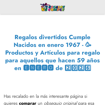
Regalos divertidos Cumple
Nacidos en enero 1967 - 🥳
Productos y Artículos para regalo
para aquellos que hacen 59 años
en 🅴🅽🅴🆁🅾 de 2️⃣0️⃣2️⃣6️⃣
Has recalado en la más interesante página si
quieres
comprar
un
obsequio original
para esa