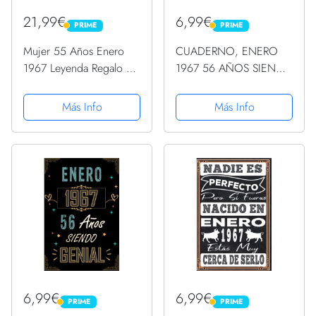
21,99€
6,99€
PRIME
PRIME
PRIME
PRIME
Mujer 55 Años Enero
CUADERNO, ENERO
1967 Leyenda Regalo 55
1967 56 AÑOS SIENDO
Cumpleaños Camiseta
GENIAL: Regalo de 56
Cuello V
cumpleaños para
Más Info
Más Info
mujeres y hombres,
ideas de 56
cumpleaños... un
cumpleaños... divertido,
... regalo...
6,99€
6,99€
PRIME
PRIME
PRIME
PRIME