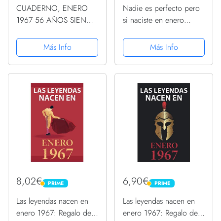
CUADERNO, ENERO
Nadie es perfecto pero
1967 56 AÑOS SIENDO
si naciste en enero
GENIAL: Regalo de 56
1967: 56 th Regalos de
cumpleaños para
cumpleaños de enero |
Más Info
Más Info
mujeres y hombres,
Citas de motivación |
ideas de 56
Feliz cumpleaños |
cumpleaños... un
Cumpleaños de enero|
cumpleaños... divertido,
... de...
... regalo...
8,02€
6,90€
PRIME
PRIME
PRIME
PRIME
Las leyendas nacen en
Las leyendas nacen en
enero 1967: Regalo de
enero 1967: Regalo de