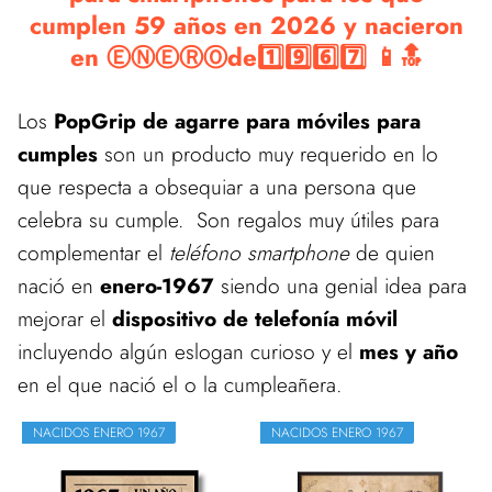
cumplen 59 años en 2026 y nacieron
en ⒺⓃⒺⓇⓄde1️⃣9️⃣6️⃣7️⃣ 📱🔝
Los
PopGrip de agarre para móviles para
cumples
son un producto muy requerido en lo
que respecta a obsequiar a una persona que
celebra su cumple. Son regalos muy útiles para
complementar el
teléfono smartphone
de quien
nació en
enero-1967
siendo una genial idea para
mejorar el
dispositivo de telefonía móvil
incluyendo algún eslogan curioso y el
mes y año
en el que nació el o la cumpleañera.
NACIDOS ENERO 1967
NACIDOS ENERO 1967