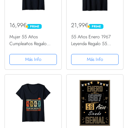
16,99€
21,99€
PRIME
PRIME
PRIME
PRIME
Mujer 55 Años
55 Años Enero 1967
Cumpleaños Regalo
Leyenda Regalo 55
Enero 1967 Divertido
Cumpleaños Camiseta
Mujer Hombre Camiseta
sin Mangas
Más Info
Más Info
Cuello V