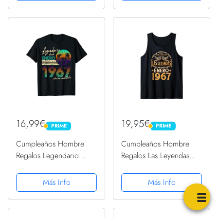
regalo, regalo Para la
Cuaderno De Notas,
esposa, novia, mujer, La
Apuntes O Agenda
madre
16,99€
19,95€
PRIME
PRIME
PRIME
PRIME
Cumpleaños Hombre
Cumpleaños Hombre
Regalos Legendario
Regalos Las Leyendas
Desde Enero 1967
Enero 1967 Camiseta sin
Camiseta
Mangas
Más Info
Más Info