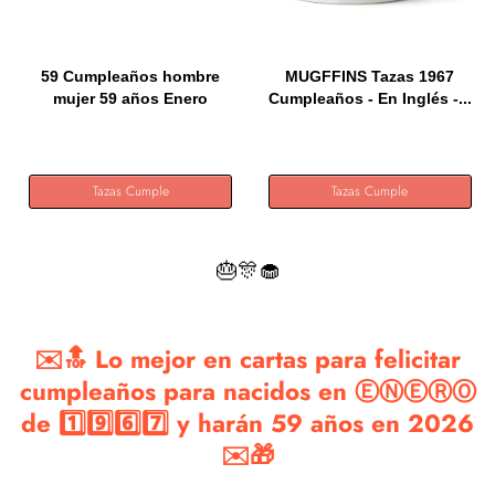
59 Cumpleaños hombre
MUGFFINS Tazas 1967
mujer 59 años Enero
Cumpleaños - En Inglés -...
1967...
Tazas Cumple
Tazas Cumple
🎂🎊🧁
✉️🔝 Lo mejor en cartas para felicitar
cumpleaños para nacidos en ⒺⓃⒺⓇⓄ
de 1️⃣9️⃣6️⃣7️⃣ y harán 59 años en 2026
✉️🎁