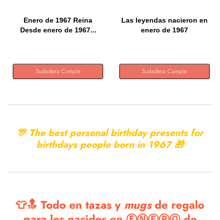
Enero de 1967 Reina
Las leyendas nacieron en
Desde enero de 1967...
enero de 1967
Cumpleaños...
Sudadera Cumple
Sudadera Cumple
🎊 The best personal birthday presents for
birthdays people born in
1967 🎁
👕🔝 Todo en tazas y
mugs
de regalo
para los nacidos en ⒺⓃⒺⓇⓄ de