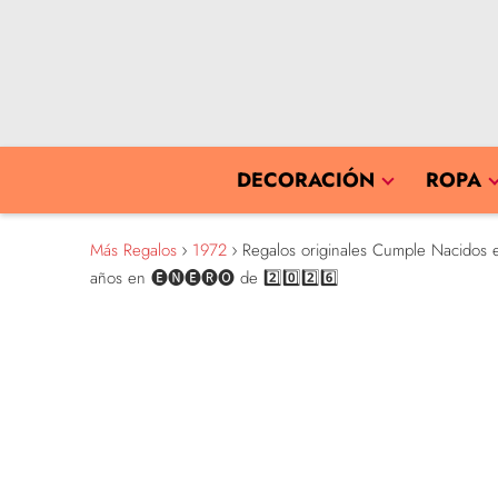
DECORACIÓN
ROPA
Más Regalos
1972
Regalos originales Cumple Nacidos e
años en 🅔🅝🅔🅡🅞 de 2️⃣0️⃣2️⃣6️⃣