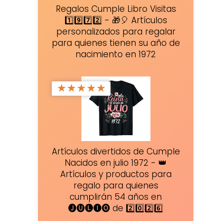
Regalos Cumple Libro Visitas
1️⃣9️⃣7️⃣2️⃣ - 🎁🎈 Artículos
personalizados para regalar
para quienes tienen su año de
nacimiento en 1972
★
★
★
★
★
Artículos divertidos de Cumple
Nacidos en julio 1972 - 👑
Artículos y productos para
regalo para quienes
cumplirán 54 años en
🅙🅤🅛🅘🅞 de 2️⃣0️⃣2️⃣6️⃣