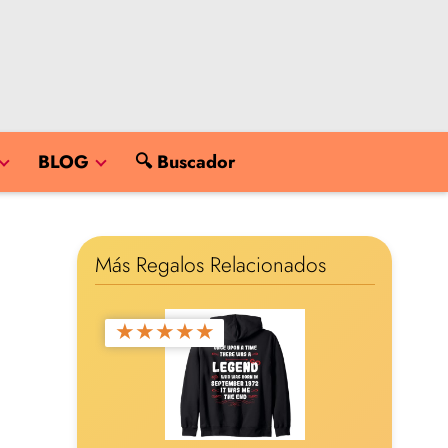
BLOG
🔍 Buscador
Más Regalos Relacionados
★
★
★
★
★