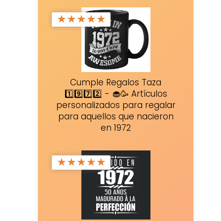
★
★
★
★
★
Cumple Regalos Taza
1️⃣9️⃣7️⃣2️⃣ - 🧁🥳 Artículos
personalizados para regalar
para aquellos que nacieron
en 1972
★
★
★
★
★