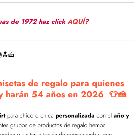
deas de 1972 haz click
AQUÍ
?
🔝🍰
isetas de regalo para quienes
 y harán 54 años en 2026 👕🍰
irt
para chico o chica
personalizada
con el
año y
entes grupos de productos de regalo hemos
enden y visitan a través de nuestra web y que