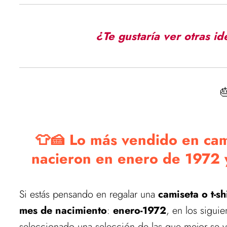
¿Te gustaría ver otras i

👕🍰 Lo más vendido en cam
nacieron en enero de 1972
Si estás pensando en regalar una
camiseta o t-sh
mes de nacimiento
:
enero-1972
, en los sigui
seleccionado una selección de las que mejor se v