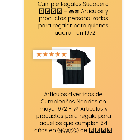
Cumple Regalos Sudadera
1️⃣9️⃣7️⃣2️⃣ - 🧁🧁 Artículos y
productos personalizados
para regalar para quienes
nacieron en 1972
★
★
★
★
★
Artículos divertidos de
Cumpleaños Nacidos en
mayo 1972 - 🎉 Artículos y
productos para regalo para
aquellos que cumplen 54
años en ⓂⒶⓎⓄ de 2️⃣0️⃣2️⃣6️⃣