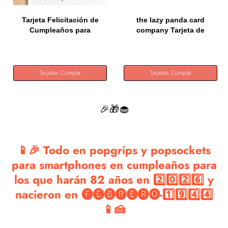
Tarjeta Felicitación de
the lazy panda card
Cumpleaños para
company Tarjeta de
familiar...
cumpleaños...
Tarjetas Cumple
Tarjetas Cumple
🎉🎁🧁
📱🎉 Todo en popgrips y popsockets
para smartphones en cumpleaños para
los que harán 82 años en 2️⃣0️⃣2️⃣6️⃣ y
nacieron en 🅕🅔🅑🅡🅔🅡🅞-1️⃣9️⃣4️⃣4️⃣
📱🍰