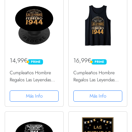
14,99€
16,99€
PRIME
PRIME
PRIME
PRIME
Cumpleaños Hombre
Cumpleaños Hombre
Regalos Las Leyendas
Regalos Las Leyendas
Febrero 1944
Febrero 1944 Camiseta
PopSockets PopGrip
sin Mangas
Más Info
Más Info
Intercambiable