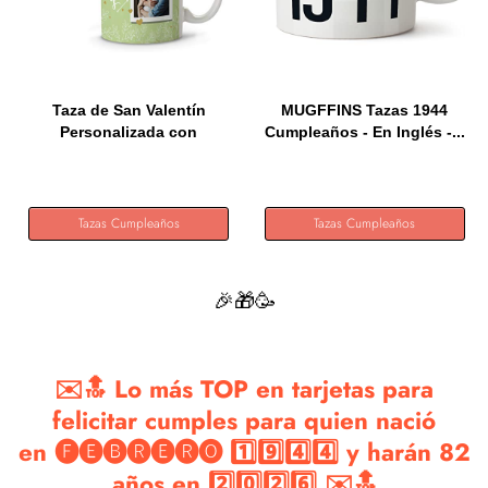
Taza de San Valentín
MUGFFINS Tazas 1944
Personalizada con
Cumpleaños - En Inglés -...
Fotos....
Tazas Cumpleaños
Tazas Cumpleaños
🎉🎁🥳
✉️🔝 Lo más TOP en tarjetas para
felicitar cumples para quien nació
en 🅕🅔🅑🅡🅔🅡🅞 1️⃣9️⃣4️⃣4️⃣ y harán 82
años en 2️⃣0️⃣2️⃣6️⃣ ✉️🔝