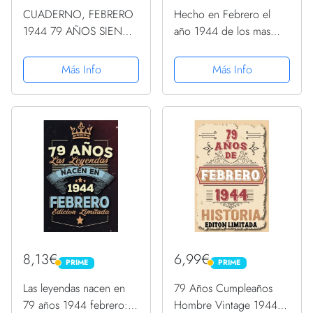
CUADERNO, FEBRERO
Hecho en Febrero el
1944 79 AÑOS SIENDO
año 1944 de los mas
GENIAL: Regalo de 79
Geniales: 79 años
cumpleaños para
Regalos de cumpleaños
Más Info
Más Info
mujeres y hombres,
de Febrero | Citas de
ideas de 79
motivación| Cumpleaños
cumpleaños... un
de Febrero| Nacido en
cumpleaños... divertido,
... de...
......
8,13€
6,99€
PRIME
PRIME
PRIME
PRIME
Las leyendas nacen en
79 Años Cumpleaños
79 años 1944 febrero:
Hombre Vintage 1944