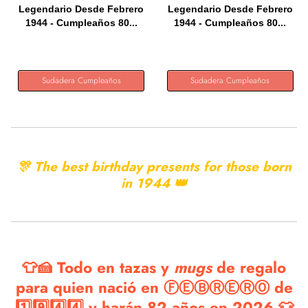
Legendario Desde Febrero
Legendario Desde Febrero
1944 - Cumpleaños 80...
1944 - Cumpleaños 80...
Sudadera Cumpleaños
Sudadera Cumpleaños
🎊 The best birthday presents for those born
in
1944 👑
👕🍰 Todo en tazas y
mugs
de regalo
para quien nació en ⒻⒺⒷⓇⒺⓇⓄ de
1️⃣9️⃣4️⃣4️⃣ y harán 82 años en 2026 👕