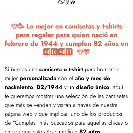
🥳🎊🎁
👕🥳 Lo mejor en camisetas y t-shirts
para regalar para quien nació en
febrero de 1944 y cumplen 82 años en
2️⃣0️⃣2️⃣6️⃣ 👕🎊
Si buscas una
camiseta o t-shirt
para hombre o
mujer
personalizada
con el
año y mes de
nacimiento
:
02/1944
y un
diseño único
, aquí
te queremos mostrar una selección de las camisetas
que más se venden y visitan a través de nuestra
página web y que implican uno de los productos
de "Cumples" más buscados para aquellas chicas o
chicos que este año cumplirán
82 años.