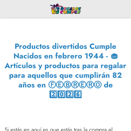
Productos divertidos Cumple
Nacidos en febrero 1944 - 🧁
Artículos y productos para regalar
para aquellos que cumplirán 82
años en ⒻⒺⒷⓇⒺⓇⓄ de
2️⃣0️⃣2️⃣6️⃣
Si estás en aquí es que estás tras la compra el