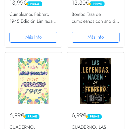
13,99€
13,30€
PRIME
PRIME
PRIME
PRIME
Cumpleaños Febrero
Bombo Taza de
1945 Edición Limitada
cumpleaños con año de
Regalo February
nacimiento 1945
PopSockets PopGrip
Más Info
Más Info
Intercambiable
6,99€
6,99€
PRIME
PRIME
PRIME
PRIME
CUADERNO,
CUADERNO, LAS