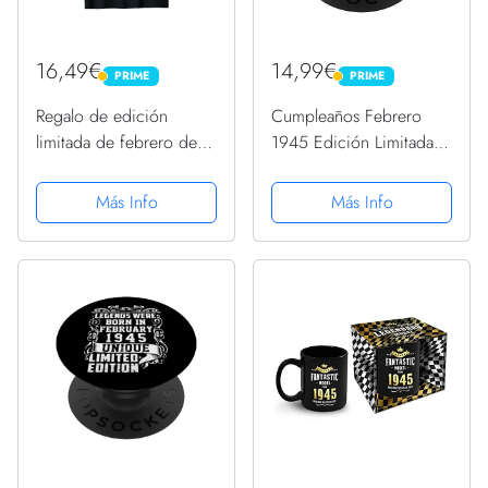
16,49€
14,99€
PRIME
PRIME
PRIME
PRIME
Regalo de edición
Cumpleaños Febrero
limitada de febrero de
1945 Edición Limitada
1945 nacido en febrero
Regalo February
de 1945 Camiseta
PopSockets PopGrip
Más Info
Más Info
Intercambiable