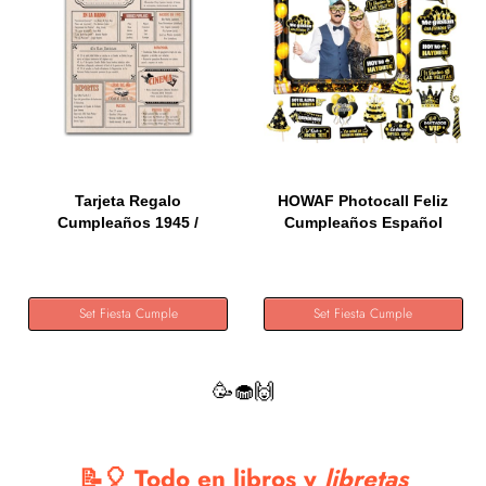
Tarjeta Regalo
HOWAF Photocall Feliz
Cumpleaños 1945 /
Cumpleaños Español
Felicitación...
28Pcs...
Set Fiesta Cumple
Set Fiesta Cumple
🥳🧁🙌
📝🎈 Todo en libros y
libretas