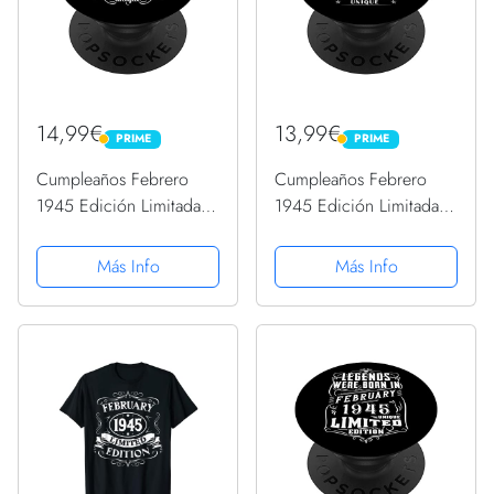
14,99€
13,99€
PRIME
PRIME
PRIME
PRIME
Cumpleaños Febrero
Cumpleaños Febrero
1945 Edición Limitada
1945 Edición Limitada
Regalo February
Regalo February
PopSockets PopGrip
PopSockets PopGrip
Más Info
Más Info
Intercambiable
Intercambiable