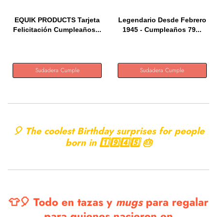
EQUIK PRODUCTS Tarjeta
Legendario Desde Febrero
Felicitación Cumpleaños...
1945 - Cumpleaños 79...
Sudadera Cumple
Sudadera Cumple
🎈 The coolest Birthday surprises for people
born in 1️⃣9️⃣4️⃣5️⃣ 🎂
👕🎈 Todo en tazas y
mugs
para regalar
para quienes nacieron en