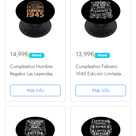
14,99€
13,99€
PRIME
PRIME
PRIME
PRIME
Cumpleaños Hombre
Cumpleaños Febrero
Regalos Las Leyendas
1945 Edición Limitada
Febrero 1945
Regalo February
PopSockets PopGrip
PopSockets PopGrip
Más Info
Más Info
Intercambiable
Intercambiable