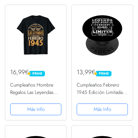
16,99€
13,99€
PRIME
PRIME
PRIME
PRIME
Cumpleaños Hombre
Cumpleaños Febrero
Regalos Las Leyendas
1945 Edición Limitada
Febrero 1945 Camiseta
Regalo February
PopSockets PopGrip
Más Info
Más Info
Intercambiable