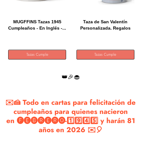
MUGFFINS Tazas 1945
Taza de San Valentín
Cumpleaños - En Inglés -...
Personalizada. Regalos
Para...
Tazas Cumple
Tazas Cumple
👑🎉🧁
✉️🍰 Todo en cartas para felicitación de
cumpleaños para quienes nacieron
en 🅕🅔🅑🅡🅔🅡🅞-1️⃣9️⃣4️⃣5️⃣ y harán 81
años en 2026 ✉️🎈