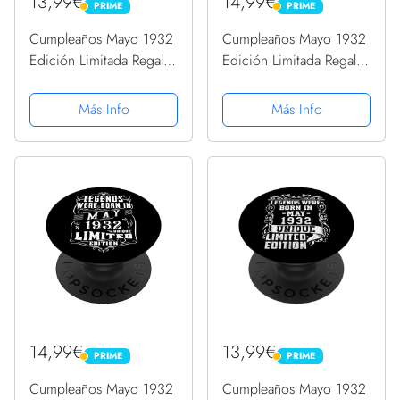
13,99€
14,99€
PRIME
PRIME
PRIME
PRIME
Cumpleaños Mayo 1932
Cumpleaños Mayo 1932
Edición Limitada Regalo
Edición Limitada Regalo
Legend May PopSockets
Legend May PopSockets
PopGrip Intercambiable
PopGrip Intercambiable
Más Info
Más Info
14,99€
13,99€
PRIME
PRIME
PRIME
PRIME
Cumpleaños Mayo 1932
Cumpleaños Mayo 1932