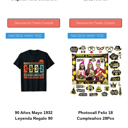
de...
Cumpleaños...
Decoración Fiesta Cumple
Decoración Fiesta Cumple
NACIDOS MAYO 1932
NACIDOS MAYO 1932
90 Años Mayo 1932
Photocall Feliz 18
Leyenda Regalo 90
Cumpleaños 28Pcs
Cumpleaños...
Accesorios +...