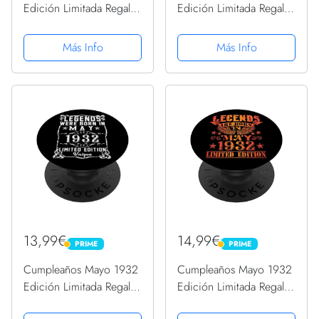
Edición Limitada Regalo
Edición Limitada Regalo
Legend May PopSockets
Legend May PopSockets
PopGrip Intercambiable
PopGrip Intercambiable
Más Info
Más Info
13,99€
14,99€
PRIME
PRIME
PRIME
PRIME
Cumpleaños Mayo 1932
Cumpleaños Mayo 1932
Edición Limitada Regalo
Edición Limitada Regalo
Legend May PopSockets
Legend May PopSockets