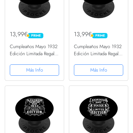
13,99€
13,99€
PRIME
PRIME
PRIME
PRIME
Cumpleaños Mayo 1932
Cumpleaños Mayo 1932
Edición Limitada Regalo
Edición Limitada Regalo
Legend May PopSockets
Legend May PopSockets
PopGrip Intercambiable
PopGrip Intercambiable
Más Info
Más Info