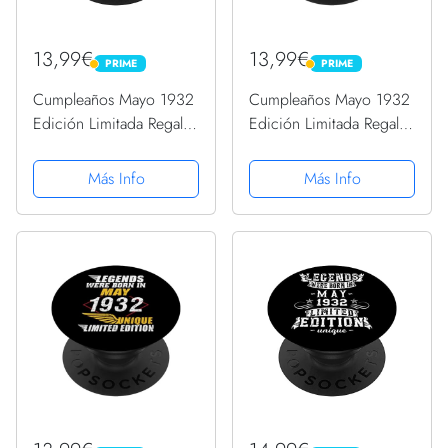
13,99€
13,99€
PRIME
PRIME
PRIME
PRIME
Cumpleaños Mayo 1932
Cumpleaños Mayo 1932
Edición Limitada Regalo
Edición Limitada Regalo
Legend May PopSockets
Legend May PopSockets
PopGrip Intercambiable
PopGrip Intercambiable
Más Info
Más Info