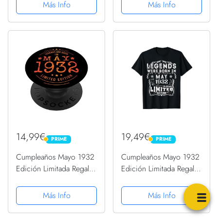
PopGrip Intercambiable
PopGrip Intercambiable
Más Info
Más Info
14,99€
19,49€
PRIME
PRIME
PRIME
PRIME
Cumpleaños Mayo 1932
Cumpleaños Mayo 1932
Edición Limitada Regalo
Edición Limitada Regalo
Legend May PopSockets
Legend May Camiseta
PopGrip Intercambiable
Más Info
Más Info