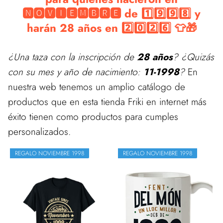
🅽🅾🆅🅸🅴🅼🅱🆁🅴 de 1️⃣9️⃣9️⃣8️⃣ y
harán 28 años en 2️⃣0️⃣2️⃣6️⃣ 👕🎁
¿Una taza con la inscripción de
28 años
? ¿Quizás
con su mes y año de nacimiento:
11-1998
?
En
nuestra web tenemos un amplio catálogo de
productos que en esta tienda Friki en internet más
éxito tienen como productos para cumples
personalizados.
REGALO NOVIEMBRE 1998
REGALO NOVIEMBRE 1998