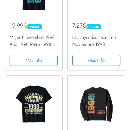
19,99€
7,27€
PRIME
PRIME
PRIME
PRIME
Mujer Noviembre 1998
Las Leyendas nacen en
Año 1998 Retro 1998
Noviembre 1998:
Vintage 1998 Desde
Regalo de cumpleaños
1998 Camiseta Cuello V
para mujeres y hombres
Más Info
Más Info
de 22 años, regalos
aniversario papa, mama
/ Diario, cuaderno de
notas,...