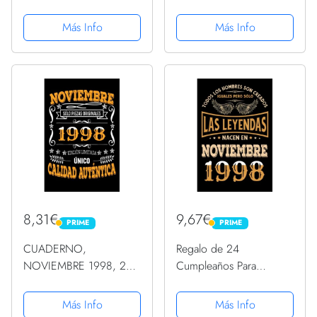
Noviembre De 1998
noviembre de 1998
Regalo Camiseta
cumpleaños número 25
Más Info
Más Info
Camiseta
8,31€
9,67€
PRIME
PRIME
PRIME
PRIME
CUADERNO,
Regalo de 24
NOVIEMBRE 1998, 24
Cumpleaños Para
Años Siendo Genial:
Hombre : Las Leyendas
Regalo de 24
Nacen en Noviembre
Más Info
Más Info
cumpleaños para
1998: Regalos de