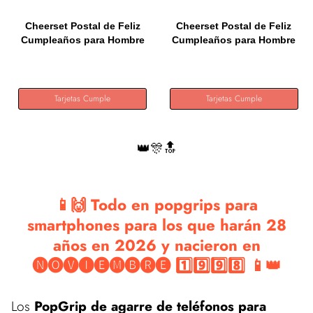
Cheerset Postal de Feliz
Cheerset Postal de Feliz
Cumpleaños para Hombre
Cumpleaños para Hombre
o...
o...
Tarjetas Cumple
Tarjetas Cumple
👑🎊🔝
📱🙌 Todo en popgrips para
smartphones para los que harán 28
años en 2026 y nacieron en
🅝🅞🅥🅘🅔🅜🅑🅡🅔 1️⃣9️⃣9️⃣8️⃣ 📱👑
Los
PopGrip de agarre de teléfonos para