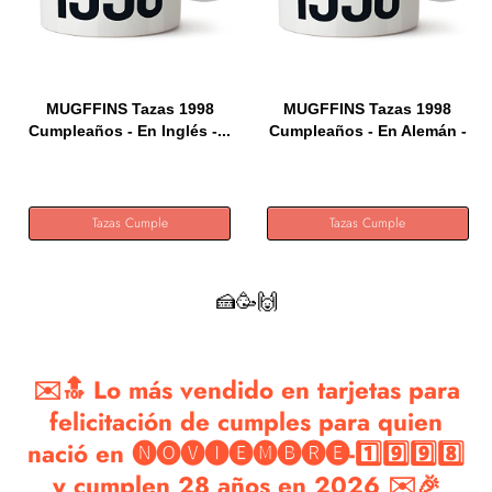
MUGFFINS Tazas 1998
MUGFFINS Tazas 1998
Cumpleaños - En Inglés -...
Cumpleaños - En Alemán -
Ich...
Tazas Cumple
Tazas Cumple
🍰🥳🙌
✉️🔝 Lo más vendido en tarjetas para
felicitación de cumples para quien
nació en 🅝🅞🅥🅘🅔🅜🅑🅡🅔-1️⃣9️⃣9️⃣8️⃣
y cumplen 28 años en 2026 ✉️🎉