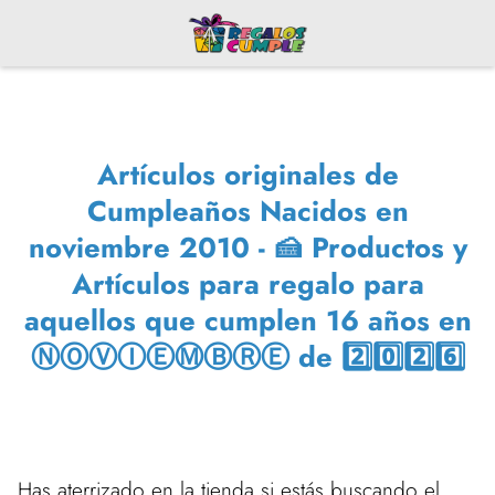
Artículos originales de
Cumpleaños Nacidos en
noviembre 2010 - 🍰 Productos y
Artículos para regalo para
aquellos que cumplen 16 años en
ⓃⓄⓋⒾⒺⓂⒷⓇⒺ de 2️⃣0️⃣2️⃣6️⃣
Has aterrizado en la tienda si estás buscando el