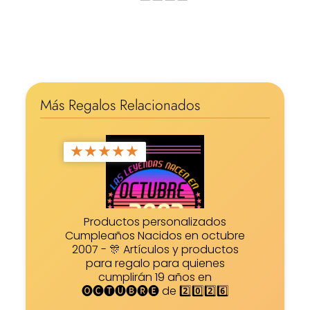
Más Regalos Relacionados
★
★
★
★
★
Productos personalizados
Cumpleaños Nacidos en octubre
2007 - 🎊 Artículos y productos
para regalo para quienes
cumplirán 19 años en
🅞🅒🅣🅤🅑🅡🅔 de 2️⃣0️⃣2️⃣6️⃣