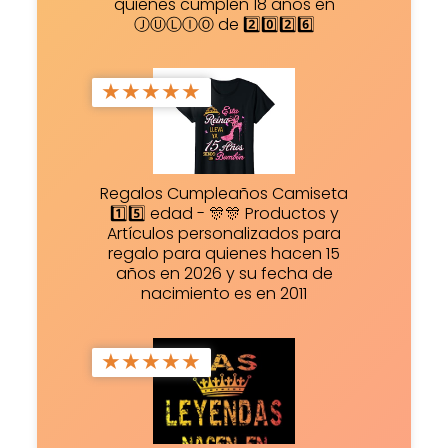
quienes cumplen 18 años en
ⒿⓊⓁⒾⓄ de 2️⃣0️⃣2️⃣6️⃣
★
★
★
★
★
Regalos Cumpleaños Camiseta
1️⃣5️⃣ edad - 🎊🎊 Productos y
Artículos personalizados para
regalo para quienes hacen 15
años en 2026 y su fecha de
nacimiento es en 2011
★
★
★
★
★