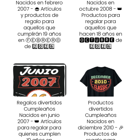
Nacidos en febrero
Nacidos en
2007 - 🧁 Artículos
octubre 2008 - 👑
y productos de
Productos para
regalo para
regalar para
aquellos que
aquellos que
cumplirán 19 años
hacen 18 años en
en ⒻⒺⒷⓇⒺⓇⓄ
🅾🅲🆃🆄🅱🆁🅴 de
de 2️⃣0️⃣2️⃣6️⃣
2️⃣0️⃣2️⃣6️⃣
Regalos divertidos
Productos
Cumpleaños
divertidos
Nacidos en junio
Cumpleaños
2007 - 👑 Artículos
Nacidos en
para regalar para
diciembre 2010 - 🎉
quienes cumplen
Productos de