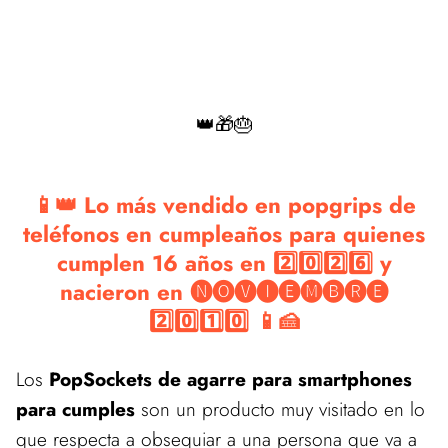
👑🎁🎂
📱👑 Lo más vendido en popgrips de
teléfonos en cumpleaños para quienes
cumplen 16 años en 2️⃣0️⃣2️⃣6️⃣ y
nacieron en 🅝🅞🅥🅘🅔🅜🅑🅡🅔
2️⃣0️⃣1️⃣0️⃣ 📱🍰
Los
PopSockets de agarre para smartphones
para cumples
son un producto muy visitado en lo
que respecta a obsequiar a una persona que va a