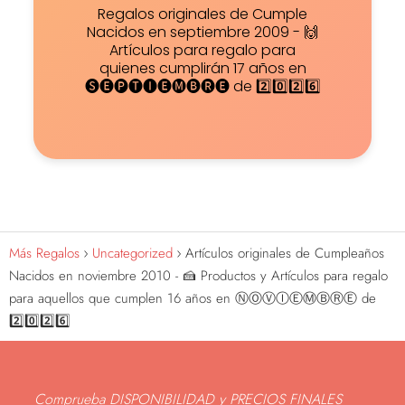
Regalos originales de Cumple
Nacidos en septiembre 2009 - 🙌
Artículos para regalo para
quienes cumplirán 17 años en
🅢🅔🅟🅣🅘🅔🅜🅑🅡🅔 de 2️⃣0️⃣2️⃣6️⃣
Más Regalos
Uncategorized
Artículos originales de Cumpleaños
Nacidos en noviembre 2010 - 🍰 Productos y Artículos para regalo
para aquellos que cumplen 16 años en ⓃⓄⓋⒾⒺⓂⒷⓇⒺ de
2️⃣0️⃣2️⃣6️⃣
Comprueba DISPONIBILIDAD y PRECIOS FINALES