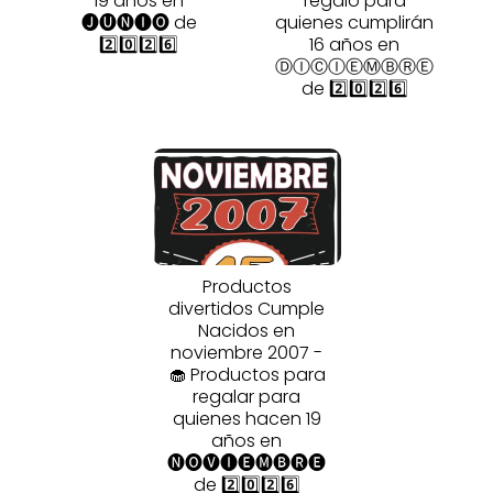
19 años en
regalo para
🅙🅤🅝🅘🅞 de
quienes cumplirán
2️⃣0️⃣2️⃣6️⃣
16 años en
ⒹⒾⒸⒾⒺⓂⒷⓇⒺ
de 2️⃣0️⃣2️⃣6️⃣
Productos
divertidos Cumple
Nacidos en
noviembre 2007 -
🧁 Productos para
regalar para
quienes hacen 19
años en
🅝🅞🅥🅘🅔🅜🅑🅡🅔
de 2️⃣0️⃣2️⃣6️⃣