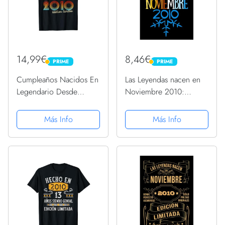
14,99€
8,46€
PRIME
PRIME
PRIME
PRIME
Cumpleaños Nacidos En
Las Leyendas nacen en
Legendario Desde
Noviembre 2010:
Regalo Noviembre 2010
Regalo de cumpleaños
Camiseta
para mujeres y hombres
Más Info
Más Info
de 10 años, regalos
aniversario papa, mama
/ Diario, cuaderno de
notas,...