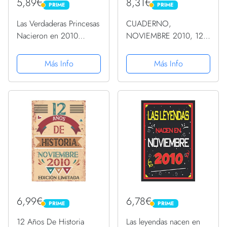
5,89€
8,31€
PRIME
PRIME
PRIME
PRIME
Las Verdaderas Princesas
CUADERNO,
Nacieron en 2010
NOVIEMBRE 2010, 12
Noviembre: Regalo de
Años Siendo Genial:
cumpleaños de 10 años
Regalo de 12
Más Info
Más Info
para mujeres cuaderno
cumpleaños para
forrado cuaderno de
mujeres y hombres,
cumpleaños regalo de,
ideas de 12 cumpleaños
......
Regalo un cumpleaños
divertido Regalo...
6,99€
6,78€
PRIME
PRIME
PRIME
PRIME
12 Años De Historia
Las leyendas nacen en