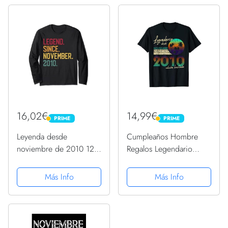
de regalo, regalo Para
de regalo, regalo Para la
la...
esposa, novia,...
16,02€
14,99€
PRIME
PRIME
PRIME
PRIME
Leyenda desde
Cumpleaños Hombre
noviembre de 2010 12
Regalos Legendario
regalo de cumpleaños
Desde Noviembre 2010
12 años Manga Larga
Camiseta
Más Info
Más Info