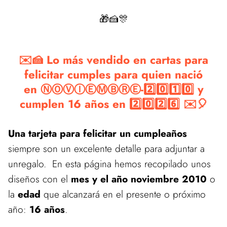
🎁🍰🎊
✉️🍰 Lo más vendido en cartas para
felicitar cumples para quien nació
en ⓃⓄⓋⒾⒺⓂⒷⓇⒺ-2️⃣0️⃣1️⃣0️⃣ y
cumplen 16 años en 2️⃣0️⃣2️⃣6️⃣ ✉️🎈
Una tarjeta para felicitar un cumpleaños
siempre son un excelente detalle para adjuntar a
unregalo. En esta página hemos recopilado unos
diseños con el
mes y el año noviembre 2010
o
la
edad
que alcanzará en el presente o próximo
año:
16 años
.