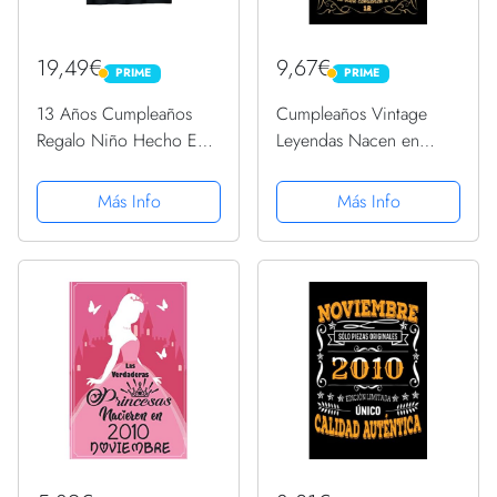
19,49€
9,67€
PRIME
PRIME
PRIME
PRIME
13 Años Cumpleaños
Cumpleaños Vintage
Regalo Niño Hecho En
Leyendas Nacen en
2010 Hecho En 2010
Noviembre 2010:
Camiseta
Regalo de 12
Más Info
Más Info
cumpleaños para
mujeres y hombres,
regalo de 12
cumpleaños para él/ella,
Cuaderno Diario |...