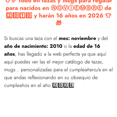
👕🎊 Todo en tazas y
mugs
para regalar
para nacidos en ⓃⓄⓋⒾⒺⓂⒷⓇⒺ de
2️⃣0️⃣1️⃣0️⃣ y harán 16 años en 2026 👕
🎁
Si buscas una taza con el
mes: noviembre
y del
año de nacimiento: 2010
o la
edad de 16
años
, has llegado a la web perfecta ya que aquí
aquí puedes ver las el mejor catálogo de tazas,
mugs... personalizadas para el cumpleañero/a en el
que andas reflexionando en su obsequio de
cumpleaños en el año 2️⃣0️⃣2️⃣6️⃣.